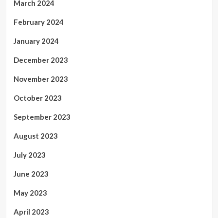
March 2024
February 2024
January 2024
December 2023
November 2023
October 2023
September 2023
August 2023
July 2023
June 2023
May 2023
April 2023