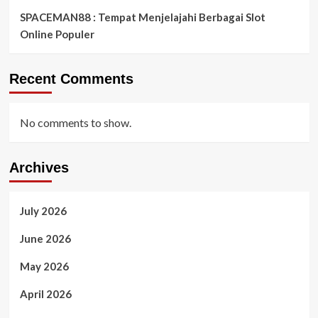
SPACEMAN88 : Tempat Menjelajahi Berbagai Slot
Online Populer
Recent Comments
No comments to show.
Archives
July 2026
June 2026
May 2026
April 2026