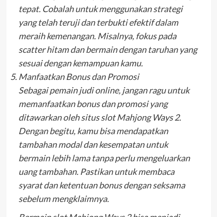
tepat. Cobalah untuk menggunakan strategi
yang telah teruji dan terbukti efektif dalam
meraih kemenangan. Misalnya, fokus pada
scatter hitam dan bermain dengan taruhan yang
sesuai dengan kemampuan kamu.
Manfaatkan Bonus dan Promosi
Sebagai pemain judi online, jangan ragu untuk
memanfaatkan bonus dan promosi yang
ditawarkan oleh situs slot Mahjong Ways 2.
Dengan begitu, kamu bisa mendapatkan
tambahan modal dan kesempatan untuk
bermain lebih lama tanpa perlu mengeluarkan
uang tambahan. Pastikan untuk membaca
syarat dan ketentuan bonus dengan seksama
sebelum mengklaimnya.