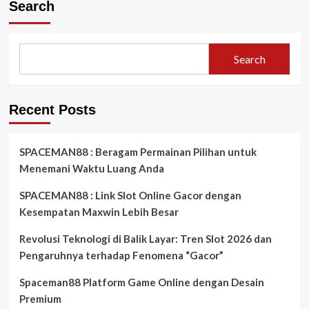
Search
Search
Recent Posts
SPACEMAN88 : Beragam Permainan Pilihan untuk
Menemani Waktu Luang Anda
SPACEMAN88 : Link Slot Online Gacor dengan
Kesempatan Maxwin Lebih Besar
Revolusi Teknologi di Balik Layar: Tren Slot 2026 dan
Pengaruhnya terhadap Fenomena “Gacor”
Spaceman88 Platform Game Online dengan Desain
Premium