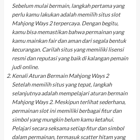
Sebelum mulai bermain, langkah pertama yang
perlu kamu lakukan adalah memilih situs slot
Mahjong Ways 2 terpercaya. Dengan begitu,
kamu bisa memastikan bahwa permainan yang
kamu mainkan fair dan aman dari segala bentuk
kecurangan. Carilah situs yang memiliki lisensi
resmi dan reputasi yang baik di kalangan pemain
judi online.
Kenali Aturan Bermain Mahjong Ways 2
Setelah memilih situs yang tepat, langkah
selanjutnya adalah mempelajari aturan bermain
Mahjong Ways 2. Meskipun terlihat sederhana,
permainan slot ini memiliki berbagai fitur dan
simbol yang mungkin belum kamu ketahui.
Pelajari secara seksama setiap fitur dan simbol
dalam permainan, termasuk scatter hitam yang