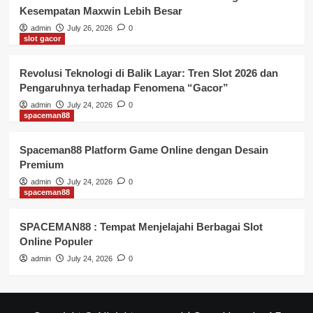
Kesempatan Maxwin Lebih Besar
admin
July 26, 2026
0
slot gacor
Revolusi Teknologi di Balik Layar: Tren Slot 2026 dan
Pengaruhnya terhadap Fenomena “Gacor”
admin
July 24, 2026
0
spaceman88
Spaceman88 Platform Game Online dengan Desain
Premium
admin
July 24, 2026
0
spaceman88
SPACEMAN88 : Tempat Menjelajahi Berbagai Slot
Online Populer
admin
July 24, 2026
0