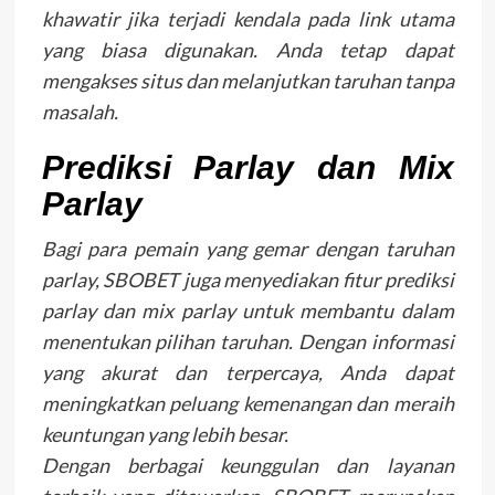
khawatir jika terjadi kendala pada link utama
yang biasa digunakan. Anda tetap dapat
mengakses situs dan melanjutkan taruhan tanpa
masalah.
Prediksi Parlay dan Mix
Parlay
Bagi para pemain yang gemar dengan taruhan
parlay, SBOBET juga menyediakan fitur prediksi
parlay dan mix parlay untuk membantu dalam
menentukan pilihan taruhan. Dengan informasi
yang akurat dan terpercaya, Anda dapat
meningkatkan peluang kemenangan dan meraih
keuntungan yang lebih besar.
Dengan berbagai keunggulan dan layanan