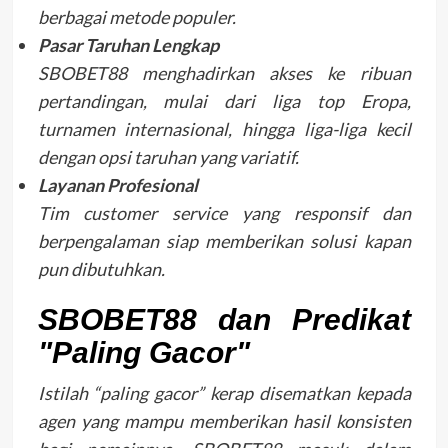
berbagai metode populer.
Pasar Taruhan Lengkap
SBOBET88 menghadirkan akses ke ribuan
pertandingan, mulai dari liga top Eropa,
turnamen internasional, hingga liga-liga kecil
dengan opsi taruhan yang variatif.
Layanan Profesional
Tim customer service yang responsif dan
berpengalaman siap memberikan solusi kapan
pun dibutuhkan.
SBOBET88 dan Predikat
"Paling Gacor"
Istilah “paling gacor” kerap disematkan kepada
agen yang mampu memberikan hasil konsisten