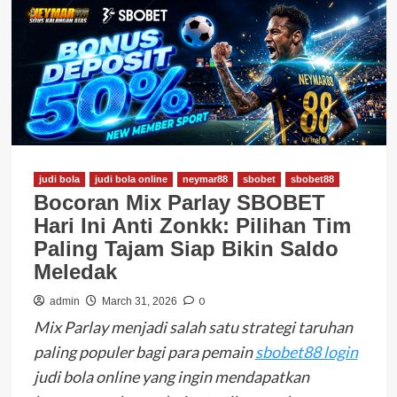
judi bola
judi bola online
neymar88
sbobet
sbobet88
Bocoran Mix Parlay SBOBET
Hari Ini Anti Zonkk: Pilihan Tim
Paling Tajam Siap Bikin Saldo
Meledak
0
admin
March 31, 2026
Mix Parlay menjadi salah satu strategi taruhan
paling populer bagi para pemain
sbobet88 login
judi bola online yang ingin mendapatkan