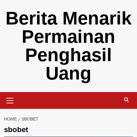
Skip
Berita Menarik
to
content
Permainan
Penghasil
Uang
Primary
Menu
HOME
SBOBET
sbobet