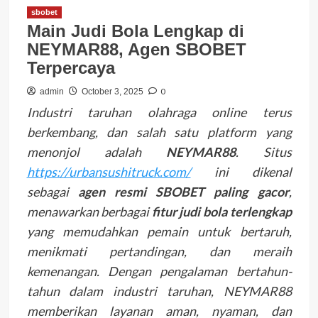
sbobet
Main Judi Bola Lengkap di
NEYMAR88, Agen SBOBET
Terpercaya
0
admin
October 3, 2025
Industri taruhan olahraga online terus
berkembang, dan salah satu platform yang
menonjol adalah
NEYMAR88
. Situs
https://urbansushitruck.com/
ini dikenal
sebagai
agen resmi SBOBET paling gacor
,
menawarkan berbagai
fitur judi bola terlengkap
yang memudahkan pemain untuk bertaruh,
menikmati pertandingan, dan meraih
kemenangan. Dengan pengalaman bertahun-
tahun dalam industri taruhan, NEYMAR88
memberikan layanan aman, nyaman, dan