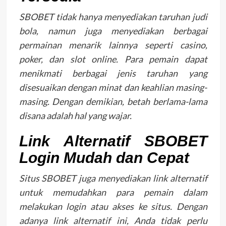
SBOBET tidak hanya menyediakan taruhan judi
bola, namun juga menyediakan berbagai
permainan menarik lainnya seperti casino,
poker, dan slot online. Para pemain dapat
menikmati berbagai jenis taruhan yang
disesuaikan dengan minat dan keahlian masing-
masing. Dengan demikian, betah berlama-lama
disana adalah hal yang wajar.
Link Alternatif SBOBET
Login Mudah dan Cepat
Situs SBOBET juga menyediakan link alternatif
untuk memudahkan para pemain dalam
melakukan login atau akses ke situs. Dengan
adanya link alternatif ini, Anda tidak perlu