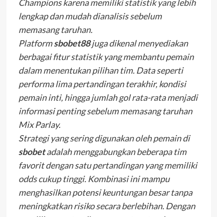
Champions karena memiliki statistik yang lebih
lengkap dan mudah dianalisis sebelum
memasang taruhan.
Platform
sbobet88
juga dikenal menyediakan
berbagai fitur statistik yang membantu pemain
dalam menentukan pilihan tim. Data seperti
performa lima pertandingan terakhir, kondisi
pemain inti, hingga jumlah gol rata-rata menjadi
informasi penting sebelum memasang taruhan
Mix Parlay.
Strategi yang sering digunakan oleh pemain di
sbobet
adalah menggabungkan beberapa tim
favorit dengan satu pertandingan yang memiliki
odds cukup tinggi. Kombinasi ini mampu
menghasilkan potensi keuntungan besar tanpa
meningkatkan risiko secara berlebihan. Dengan