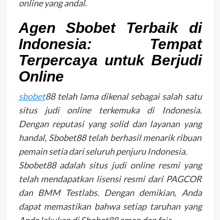
online yang andal.
Agen Sbobet Terbaik di
Indonesia: Tempat
Terpercaya untuk Berjudi
Online
sbobet
88 telah lama dikenal sebagai salah satu
situs judi online terkemuka di Indonesia.
Dengan reputasi yang solid dan layanan yang
handal, Sbobet88 telah berhasil menarik ribuan
pemain setia dari seluruh penjuru Indonesia.
Sbobet88 adalah situs judi online resmi yang
telah mendapatkan lisensi resmi dari PAGCOR
dan BMM Testlabs. Dengan demikian, Anda
dapat memastikan bahwa setiap taruhan yang