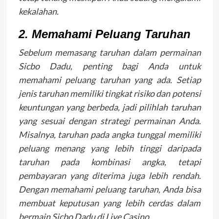
kekalahan.
2. Memahami Peluang Taruhan
Sebelum memasang taruhan dalam permainan
Sicbo Dadu, penting bagi Anda untuk
memahami peluang taruhan yang ada. Setiap
jenis taruhan memiliki tingkat risiko dan potensi
keuntungan yang berbeda, jadi pilihlah taruhan
yang sesuai dengan strategi permainan Anda.
Misalnya, taruhan pada angka tunggal memiliki
peluang menang yang lebih tinggi daripada
taruhan pada kombinasi angka, tetapi
pembayaran yang diterima juga lebih rendah.
Dengan memahami peluang taruhan, Anda bisa
membuat keputusan yang lebih cerdas dalam
bermain Sicbo Dadu di Live Casino.