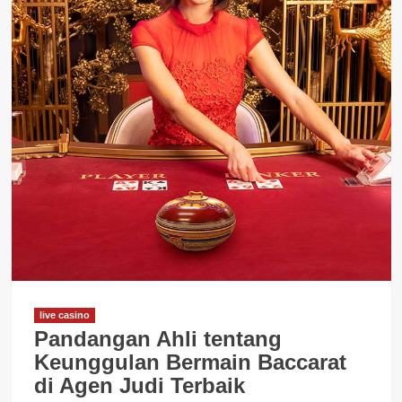
live casino
Pandangan Ahli tentang
Keunggulan Bermain Baccarat
di Agen Judi Terbaik