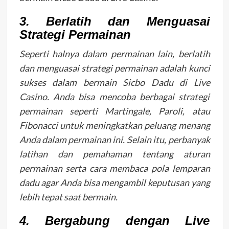
3. Berlatih dan Menguasai
Strategi Permainan
Seperti halnya dalam permainan lain, berlatih
dan menguasai strategi permainan adalah kunci
sukses dalam bermain Sicbo Dadu di Live
Casino. Anda bisa mencoba berbagai strategi
permainan seperti Martingale, Paroli, atau
Fibonacci untuk meningkatkan peluang menang
Anda dalam permainan ini. Selain itu, perbanyak
latihan dan pemahaman tentang aturan
permainan serta cara membaca pola lemparan
dadu agar Anda bisa mengambil keputusan yang
lebih tepat saat bermain.
4. Bergabung dengan Live