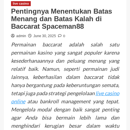
live casino
Pentingnya Menentukan Batas
Menang dan Batas Kalah di
Baccarat Spaceman88
0
admin
June 30, 2025
Permainan baccarat adalah salah satu
permainan kasino yang sangat populer karena
kesederhanaannya dan peluang menang yang
relatif baik. Namun, seperti permainan judi
lainnya, keberhasilan dalam baccarat tidak
hanya bergantung pada keberuntungan semata,
tetapi juga pada strategi pengelolaan
live casino
online
atau bankroll management yang tepat.
Mengelola modal dengan baik sangat penting
agar Anda bisa bermain lebih lama dan
menghindari kerugian besar dalam waktu