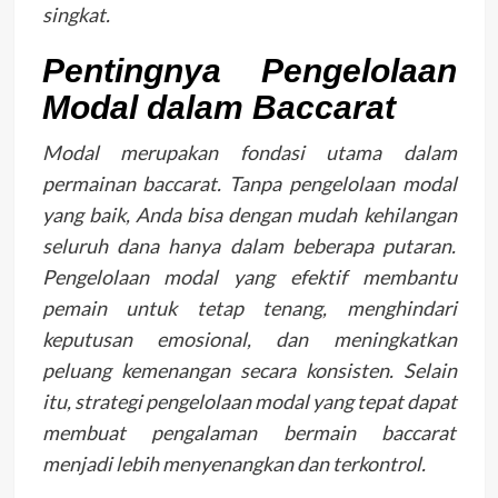
singkat.
Pentingnya Pengelolaan
Modal dalam Baccarat
Modal merupakan fondasi utama dalam
permainan baccarat. Tanpa pengelolaan modal
yang baik, Anda bisa dengan mudah kehilangan
seluruh dana hanya dalam beberapa putaran.
Pengelolaan modal yang efektif membantu
pemain untuk tetap tenang, menghindari
keputusan emosional, dan meningkatkan
peluang kemenangan secara konsisten. Selain
itu, strategi pengelolaan modal yang tepat dapat
membuat pengalaman bermain baccarat
menjadi lebih menyenangkan dan terkontrol.