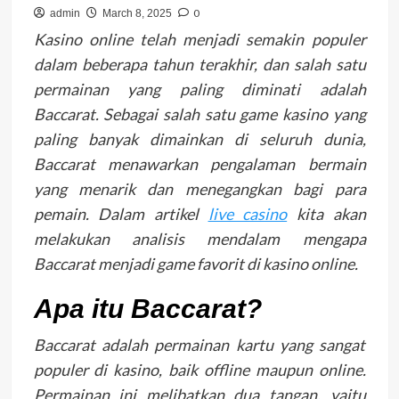
0
admin
March 8, 2025
Kasino online telah menjadi semakin populer
dalam beberapa tahun terakhir, dan salah satu
permainan yang paling diminati adalah
Baccarat. Sebagai salah satu game kasino yang
paling banyak dimainkan di seluruh dunia,
Baccarat menawarkan pengalaman bermain
yang menarik dan menegangkan bagi para
pemain. Dalam artikel
live casino
kita akan
melakukan analisis mendalam mengapa
Baccarat menjadi game favorit di kasino online.
Apa itu Baccarat?
Baccarat adalah permainan kartu yang sangat
populer di kasino, baik offline maupun online.
Permainan ini melibatkan dua tangan, yaitu