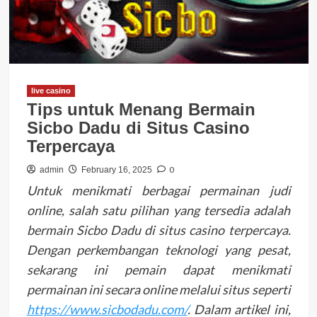
live casino
Tips untuk Menang Bermain
Sicbo Dadu di Situs Casino
Terpercaya
0
admin
February 16, 2025
Untuk menikmati berbagai permainan judi
online, salah satu pilihan yang tersedia adalah
bermain Sicbo Dadu di situs casino terpercaya.
Dengan perkembangan teknologi yang pesat,
sekarang ini pemain dapat menikmati
permainan ini secara online melalui situs seperti
https://www.sicbodadu.com/
. Dalam artikel ini,