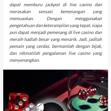
dapat memburu jackpot di live casino dan
merasakan sensasi kemenangan yang
memuaskan. Dengan menggunakan
pengetahuan dan keterampilan yang tepat, siapa
pun dapat menjadi pemenang di live casino dan
meraih hadiah besar yang menarik. Jadi, jadilah
pemain yang cerdas, bermainlah dengan bijak,
dan nikmatilah pengalaman live casino yang
menyenangkan.