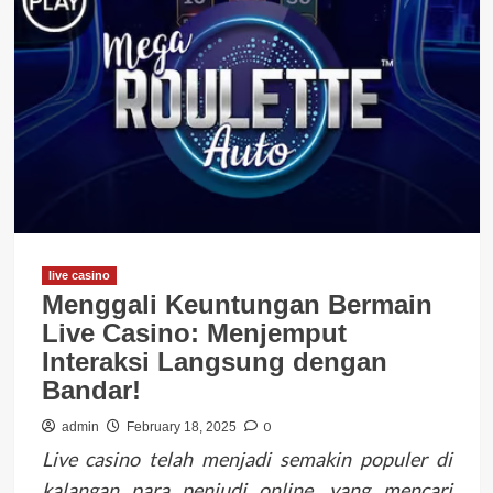
live casino
Menggali Keuntungan Bermain
Live Casino: Menjemput
Interaksi Langsung dengan
Bandar!
0
admin
February 18, 2025
Live casino telah menjadi semakin populer di
kalangan para penjudi online, yang mencari