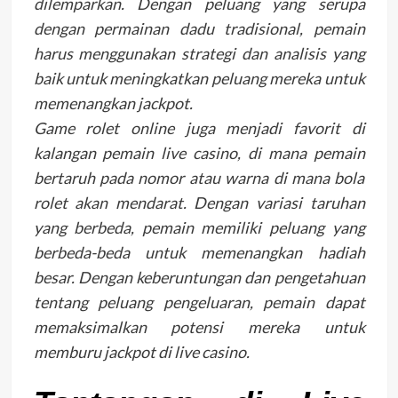
dilemparkan. Dengan peluang yang serupa
dengan permainan dadu tradisional, pemain
harus menggunakan strategi dan analisis yang
baik untuk meningkatkan peluang mereka untuk
memenangkan jackpot.
Game rolet online juga menjadi favorit di
kalangan pemain live casino, di mana pemain
bertaruh pada nomor atau warna di mana bola
rolet akan mendarat. Dengan variasi taruhan
yang berbeda, pemain memiliki peluang yang
berbeda-beda untuk memenangkan hadiah
besar. Dengan keberuntungan dan pengetahuan
tentang peluang pengeluaran, pemain dapat
memaksimalkan potensi mereka untuk
memburu jackpot di live casino.