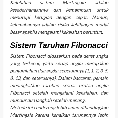
Kelebihan sistem Martingale adalah
kesederhanaannya dan kemampuan untuk
menutupi kerugian dengan cepat. Namun,
kelemahannya adalah risiko kehilangan modal
besar apabila mengalami kekalahan beruntun.
Sistem Taruhan Fibonacci
Sistem Fibonacci didasarkan pada deret angka
yang terkenal, yaitu setiap angka merupakan
penjumlahan dua angka sebelumnya (1, 1, 2, 3, 5,
8, 13, dan seterusnya). Dalam baccarat, pemain
meningkatkan taruhan sesuai urutan angka
Fibonacci setelah mengalami kekalahan, dan
mundur dua langkah setelah menang.
Metode ini cenderung lebih aman dibandingkan
Martingale karena kenaikan taruhannya lebih