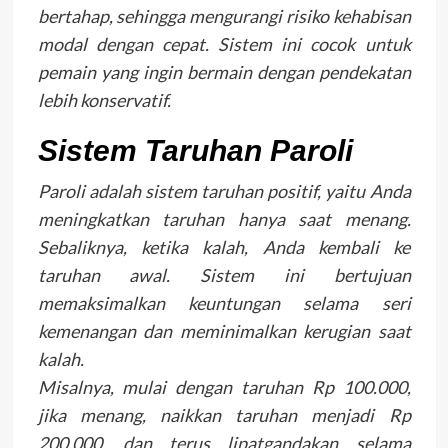
bertahap, sehingga mengurangi risiko kehabisan
modal dengan cepat. Sistem ini cocok untuk
pemain yang ingin bermain dengan pendekatan
lebih konservatif.
Sistem Taruhan Paroli
Paroli adalah sistem taruhan positif, yaitu Anda
meningkatkan taruhan hanya saat menang.
Sebaliknya, ketika kalah, Anda kembali ke
taruhan awal. Sistem ini bertujuan
memaksimalkan keuntungan selama seri
kemenangan dan meminimalkan kerugian saat
kalah.
Misalnya, mulai dengan taruhan Rp 100.000,
jika menang, naikkan taruhan menjadi Rp
200.000, dan terus lipatgandakan selama