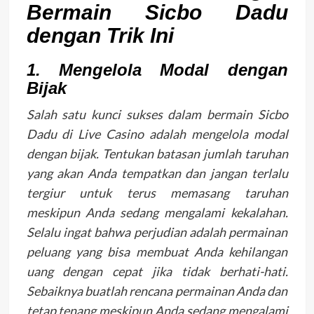
Bermain Sicbo Dadu
dengan Trik Ini
1. Mengelola Modal dengan
Bijak
Salah satu kunci sukses dalam bermain Sicbo
Dadu di Live Casino adalah mengelola modal
dengan bijak. Tentukan batasan jumlah taruhan
yang akan Anda tempatkan dan jangan terlalu
tergiur untuk terus memasang taruhan
meskipun Anda sedang mengalami kekalahan.
Selalu ingat bahwa perjudian adalah permainan
peluang yang bisa membuat Anda kehilangan
uang dengan cepat jika tidak berhati-hati.
Sebaiknya buatlah rencana permainan Anda dan
tetap tenang meskipun Anda sedang mengalami