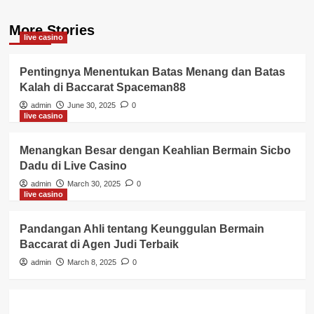
More Stories
live casino
Pentingnya Menentukan Batas Menang dan Batas
Kalah di Baccarat Spaceman88
admin
June 30, 2025
0
live casino
Menangkan Besar dengan Keahlian Bermain Sicbo
Dadu di Live Casino
admin
March 30, 2025
0
live casino
Pandangan Ahli tentang Keunggulan Bermain
Baccarat di Agen Judi Terbaik
admin
March 8, 2025
0