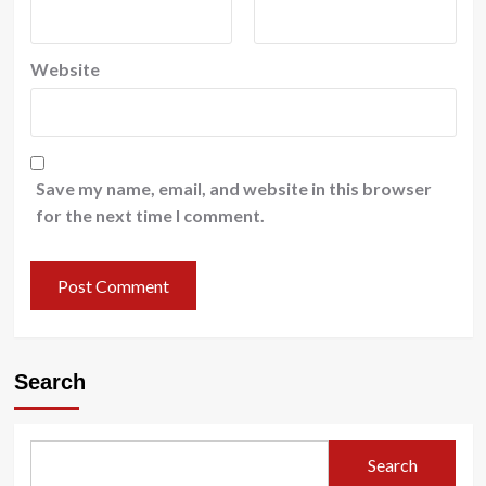
Website
Save my name, email, and website in this browser
for the next time I comment.
Search
Search