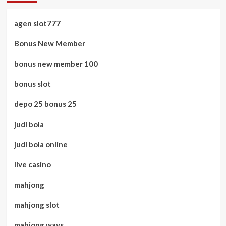
agen slot777
Bonus New Member
bonus new member 100
bonus slot
depo 25 bonus 25
judi bola
judi bola online
live casino
mahjong
mahjong slot
mahjong ways