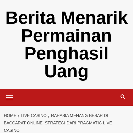
Skip
Berita Menarik
to
content
Permainan
Penghasil
Uang
Primary
Menu
HOME
LIVE CASINO
RAHASIA MENANG BESAR DI
BACCARAT ONLINE: STRATEGI DARI PRAGMATIC LIVE
CASINO