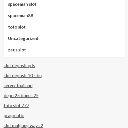
spaceman slot
spaceman88
toto slot
Uncategorized
zeus slot
slot deposit qris
slot deposit 10 ribu
server thailand
depo 25 bonus 25
toto slot 777
pragmatic
slot mahjong ways 2