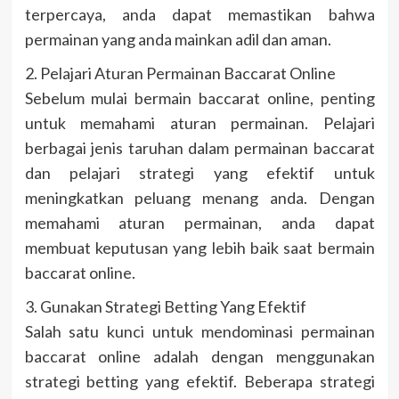
terpercaya, anda dapat memastikan bahwa
permainan yang anda mainkan adil dan aman.
2. Pelajari Aturan Permainan Baccarat Online
Sebelum mulai bermain baccarat online, penting
untuk memahami aturan permainan. Pelajari
berbagai jenis taruhan dalam permainan baccarat
dan pelajari strategi yang efektif untuk
meningkatkan peluang menang anda. Dengan
memahami aturan permainan, anda dapat
membuat keputusan yang lebih baik saat bermain
baccarat online.
3. Gunakan Strategi Betting Yang Efektif
Salah satu kunci untuk mendominasi permainan
baccarat online adalah dengan menggunakan
strategi betting yang efektif. Beberapa strategi