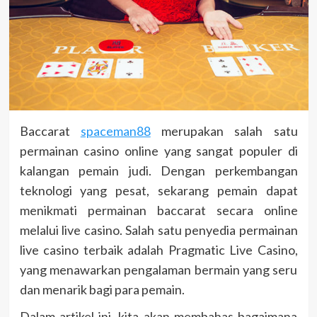
Baccarat
spaceman88
merupakan salah satu
permainan casino online yang sangat populer di
kalangan pemain judi. Dengan perkembangan
teknologi yang pesat, sekarang pemain dapat
menikmati permainan baccarat secara online
melalui live casino. Salah satu penyedia permainan
live casino terbaik adalah Pragmatic Live Casino,
yang menawarkan pengalaman bermain yang seru
dan menarik bagi para pemain.
Dalam artikel ini, kita akan membahas bagaimana