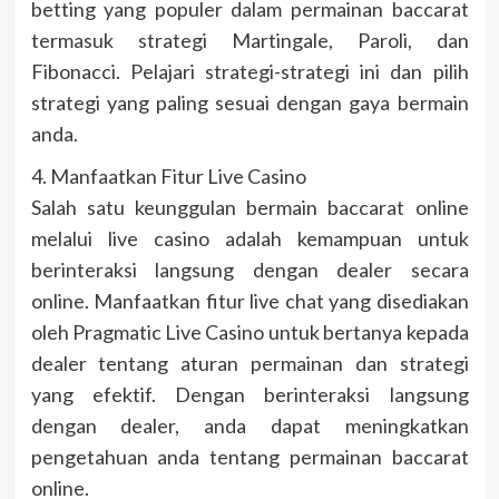
betting yang populer dalam permainan baccarat
termasuk strategi Martingale, Paroli, dan
Fibonacci. Pelajari strategi-strategi ini dan pilih
strategi yang paling sesuai dengan gaya bermain
anda.
4. Manfaatkan Fitur Live Casino
Salah satu keunggulan bermain baccarat online
melalui live casino adalah kemampuan untuk
berinteraksi langsung dengan dealer secara
online. Manfaatkan fitur live chat yang disediakan
oleh Pragmatic Live Casino untuk bertanya kepada
dealer tentang aturan permainan dan strategi
yang efektif. Dengan berinteraksi langsung
dengan dealer, anda dapat meningkatkan
pengetahuan anda tentang permainan baccarat
online.