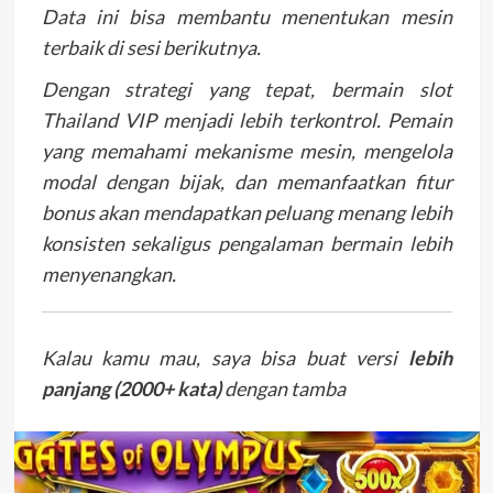
Data ini bisa membantu menentukan mesin
terbaik di sesi berikutnya.
Dengan strategi yang tepat, bermain slot
Thailand VIP menjadi lebih terkontrol. Pemain
yang memahami mekanisme mesin, mengelola
modal dengan bijak, dan memanfaatkan fitur
bonus akan mendapatkan peluang menang lebih
konsisten sekaligus pengalaman bermain lebih
menyenangkan.
Kalau kamu mau, saya bisa buat versi
lebih
panjang (2000+ kata)
dengan tamba