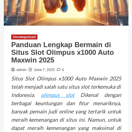
Uncategorized
Panduan Lengkap Bermain di
Situs Slot Olimpus x1000 Auto
Maxwin 2025
0
admin
June 7, 2025
Situs Slot Olimpus x1000 Auto Maxwin 2025
telah menjadi salah satu situs slot terkemuka di
Indonesia.
olimpus slot
Dikenal dengan
berbagai keuntungan dan fitur menariknya,
banyak pemain judi online yang tertarik untuk
meraih kemenangan di situs ini. Namun, untuk
dapat meraih kemenangan yang maksimal di