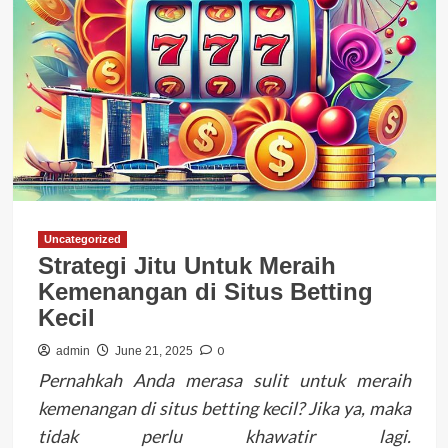
Uncategorized
Strategi Jitu Untuk Meraih
Kemenangan di Situs Betting
Kecil
0
admin
June 21, 2025
Pernahkah Anda merasa sulit untuk meraih
kemenangan di situs betting kecil? Jika ya, maka
tidak perlu khawatir lagi.