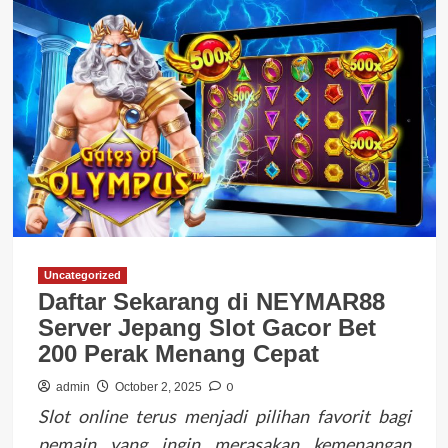
Uncategorized
Daftar Sekarang di NEYMAR88
Server Jepang Slot Gacor Bet
200 Perak Menang Cepat
0
admin
October 2, 2025
Slot online terus menjadi pilihan favorit bagi
pemain yang ingin merasakan kemenangan