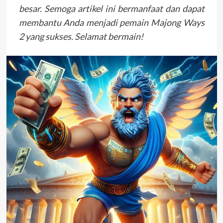
besar. Semoga artikel ini bermanfaat dan dapat
membantu Anda menjadi pemain Majong Ways
2 yang sukses. Selamat bermain!