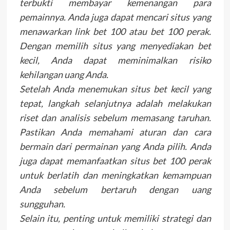
terbukti membayar kemenangan para
pemainnya. Anda juga dapat mencari situs yang
menawarkan link bet 100 atau bet 100 perak.
Dengan memilih situs yang menyediakan bet
kecil, Anda dapat meminimalkan risiko
kehilangan uang Anda.
Setelah Anda menemukan situs bet kecil yang
tepat, langkah selanjutnya adalah melakukan
riset dan analisis sebelum memasang taruhan.
Pastikan Anda memahami aturan dan cara
bermain dari permainan yang Anda pilih. Anda
juga dapat memanfaatkan situs bet 100 perak
untuk berlatih dan meningkatkan kemampuan
Anda sebelum bertaruh dengan uang
sungguhan.
Selain itu, penting untuk memiliki strategi dan