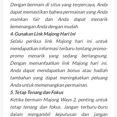
Dengan bermain di situs yang terpercaya, Anda
dapat memastikan bahwa permainan yang Anda
mainkan fair dan Anda dapat menarik
kemenangan Anda dengan mudah.
4. Gunakan Link Majong Hari Ini
Selalu periksa link Majong hari ini untuk
mendapatkan informasi terbaru tentang promo-
promo menarik yang sedang berlangsung.
Dengan memanfaatkan link Majong hari ini,
Anda dapat mendapatkan bonus atau hadiah
tambahan yang dapat meningkatkan peluang
Anda untuk memenangkan permainan.
5. Tetap Tenang dan Fokus
Ketika bermain Majong Ways 2, penting untuk
tetap tenang dan fokus. Jangan terburu-buru
dalam mengambil keputusan dan jangan