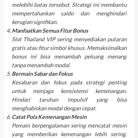
melebihi batas tersebut. Strategi ini membantu
mempertahankan saldo dan menghindari
kerugian signifikan.
Manfaatkan Semua Fitur Bonus
Slot Thailand VIP sering menyediakan putaran
gratis atau fitur simbol khusus. Memaksimalkan
bonus ini bisa menambah peluang menang
tanpa menambah modal.
Bermain Sabar dan Fokus
Kesabaran dan fokus pada strategi penting
untuk menjaga konsistensi kemenangan.
Hindari taruhan impulsif yang bisa
menghabiskan modal dengan cepat.
Catat Pola Kemenangan Mesin
Pemain berpengalaman sering mencatat mesin
yang memberikan kemenangan lebih sering.