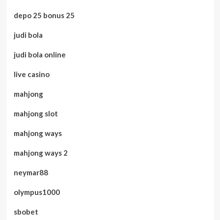
depo 25 bonus 25
judi bola
judi bola online
live casino
mahjong
mahjong slot
mahjong ways
mahjong ways 2
neymar88
olympus1000
sbobet