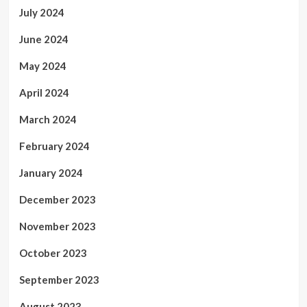
July 2024
June 2024
May 2024
April 2024
March 2024
February 2024
January 2024
December 2023
November 2023
October 2023
September 2023
August 2023