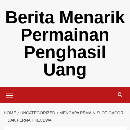
Skip
Berita Menarik
to
content
Permainan
Penghasil
Uang
Primary
Menu
HOME
UNCATEGORIZED
MENGAPA PEMAIN SLOT GACOR
TIDAK PERNAH KECEWA