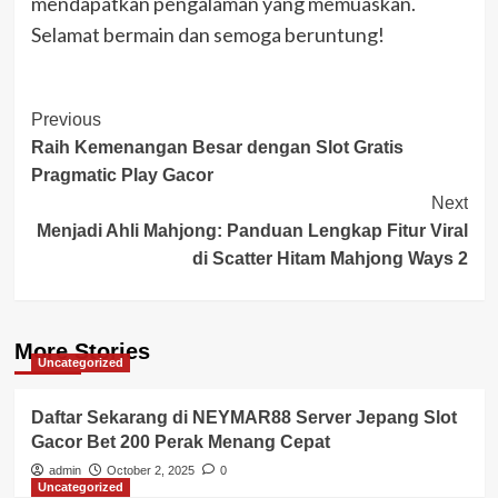
mendapatkan pengalaman yang memuaskan.
Selamat bermain dan semoga beruntung!
Post
Previous
Raih Kemenangan Besar dengan Slot Gratis
Navigation
Pragmatic Play Gacor
Next
Menjadi Ahli Mahjong: Panduan Lengkap Fitur Viral
di Scatter Hitam Mahjong Ways 2
More Stories
Uncategorized
Daftar Sekarang di NEYMAR88 Server Jepang Slot
Gacor Bet 200 Perak Menang Cepat
admin
October 2, 2025
0
Uncategorized