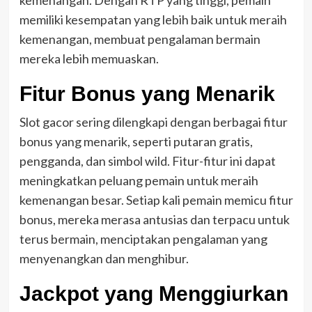
kemenangan. Dengan RTP yang tinggi, pemain
memiliki kesempatan yang lebih baik untuk meraih
kemenangan, membuat pengalaman bermain
mereka lebih memuaskan.
Fitur Bonus yang Menarik
Slot gacor sering dilengkapi dengan berbagai fitur
bonus yang menarik, seperti putaran gratis,
pengganda, dan simbol wild. Fitur-fitur ini dapat
meningkatkan peluang pemain untuk meraih
kemenangan besar. Setiap kali pemain memicu fitur
bonus, mereka merasa antusias dan terpacu untuk
terus bermain, menciptakan pengalaman yang
menyenangkan dan menghibur.
Jackpot yang Menggiurkan