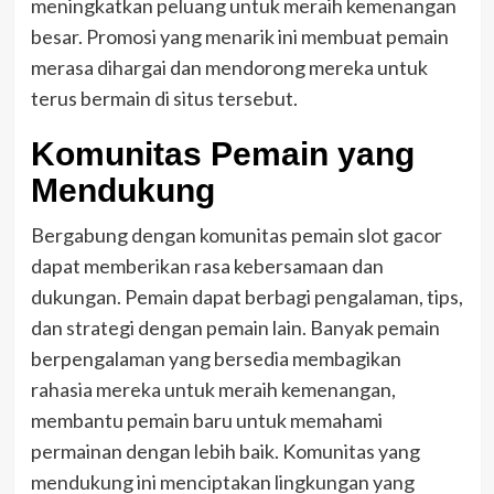
meningkatkan peluang untuk meraih kemenangan
besar. Promosi yang menarik ini membuat pemain
merasa dihargai dan mendorong mereka untuk
terus bermain di situs tersebut.
Komunitas Pemain yang
Mendukung
Bergabung dengan komunitas pemain slot gacor
dapat memberikan rasa kebersamaan dan
dukungan. Pemain dapat berbagi pengalaman, tips,
dan strategi dengan pemain lain. Banyak pemain
berpengalaman yang bersedia membagikan
rahasia mereka untuk meraih kemenangan,
membantu pemain baru untuk memahami
permainan dengan lebih baik. Komunitas yang
mendukung ini menciptakan lingkungan yang