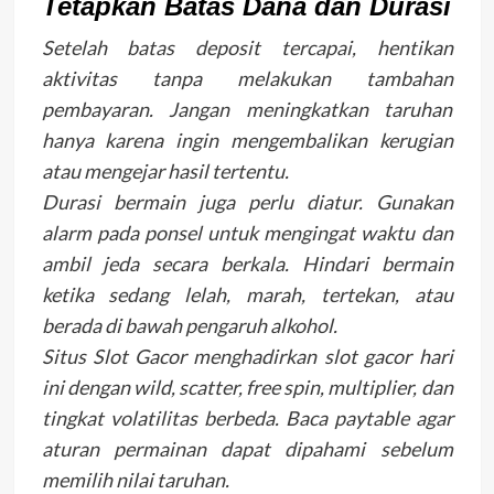
Tetapkan Batas Dana dan Durasi
Setelah batas deposit tercapai, hentikan
aktivitas tanpa melakukan tambahan
pembayaran. Jangan meningkatkan taruhan
hanya karena ingin mengembalikan kerugian
atau mengejar hasil tertentu.
Durasi bermain juga perlu diatur. Gunakan
alarm pada ponsel untuk mengingat waktu dan
ambil jeda secara berkala. Hindari bermain
ketika sedang lelah, marah, tertekan, atau
berada di bawah pengaruh alkohol.
Situs Slot Gacor menghadirkan slot gacor hari
ini dengan wild, scatter, free spin, multiplier, dan
tingkat volatilitas berbeda. Baca paytable agar
aturan permainan dapat dipahami sebelum
memilih nilai taruhan.