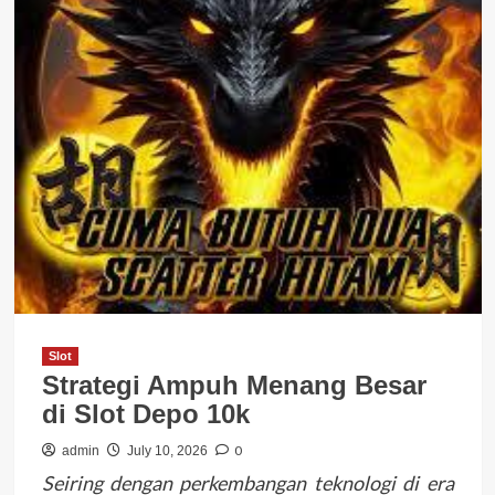
Slot
Strategi Ampuh Menang Besar
di Slot Depo 10k
0
admin
July 10, 2026
Seiring dengan perkembangan teknologi di era