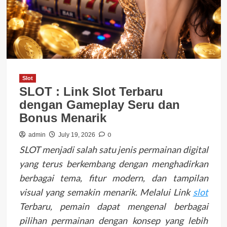
Slot
SLOT : Link Slot Terbaru
dengan Gameplay Seru dan
Bonus Menarik
0
admin
July 19, 2026
SLOT menjadi salah satu jenis permainan digital
yang terus berkembang dengan menghadirkan
berbagai tema, fitur modern, dan tampilan
visual yang semakin menarik. Melalui Link
slot
Terbaru, pemain dapat mengenal berbagai
pilihan permainan dengan konsep yang lebih