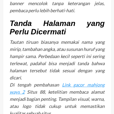
banner mencolok tanpa keterangan jelas,
pembaca perlu lebih berhati-hati.
Tanda Halaman yang
Perlu Dicermati
Tautan tiruan biasanya memakai nama yang
mirip, tambahan angka, atau susunan huruf yang
hampir sama. Perbedaan kecil seperti ini sering
terlewat, padahal bisa menjadi tanda bahwa
halaman tersebut tidak sesuai dengan yang
dicari.
Di tengah pembahasan
Link gacor mahjong
ways 2
Situs 88, ketelitian membaca alamat
menjadi bagian penting. Tampilan visual, warna,
atau logo tidak cukup untuk memastikan
kualitas sebuah situs.