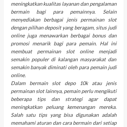
meningkatkan kualitas layanan dan pengalaman
bermain bagi para pemainnya. Selain
menyediakan berbagai jenis permainan slot
dengan pilihan deposit yang beragam, situs judi
online juga menawarkan berbagai bonus dan
promosi menarik bagi para pemain. Hal ini
membuat permainan slot online menjadi
semakin populer di kalangan masyarakat dan
semakin banyak diminati oleh para pemain judi
online.
Dalam bermain slot depo 10k atau jenis
permainan slot lainnya, pemain perlu mengikuti
beberapa tips dan strategi agar dapat
meningkatkan peluang kemenangan mereka.
Salah satu tips yang bisa digunakan adalah
memahami aturan dan cara bermain dari setiap