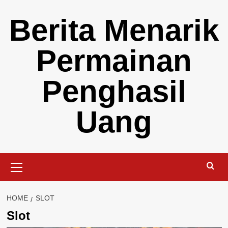
Skip
Berita Menarik
to
content
Permainan
Penghasil
Uang
Primary
Menu
HOME
SLOT
Slot