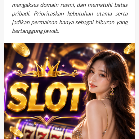
mengakses domain resmi, dan mematuhi batas
pribadi. Prioritaskan kebutuhan utama serta
jadikan permainan hanya sebagai hiburan yang
bertanggung jawab.