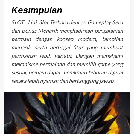
Kesimpulan
SLOT : Link Slot Terbaru dengan Gameplay Seru
dan Bonus Menarik menghadirkan pengalaman
bermain dengan konsep modern, tampilan
menarik, serta berbagai fitur yang membuat
permainan lebih variatif. Dengan memahami
mekanisme permainan dan memilih game yang
sesuai, pemain dapat menikmati hiburan digital
secara lebih nyaman dan bertanggung jawab.