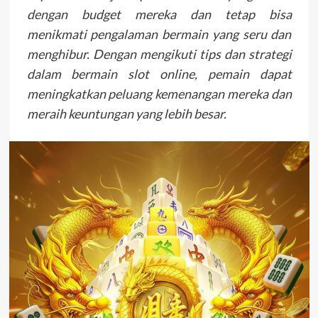
dengan budget mereka dan tetap bisa
menikmati pengalaman bermain yang seru dan
menghibur. Dengan mengikuti tips dan strategi
dalam bermain slot online, pemain dapat
meningkatkan peluang kemenangan mereka dan
meraih keuntungan yang lebih besar.