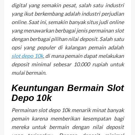
digital yang semakin pesat, salah satu industri
yang ikut berkembang adalah industri perjudian
online. Saat ini, semakin banyak situs judi online
yang menawarkan berbagai jenis permainan slot
dengan berbagai pilihan nilai deposit. Salah satu
opsi yang populer di kalangan pemain adalah
slot depo 10k
, di mana pemain dapat melakukan
deposit minimal sebesar 10.000 rupiah untuk
mulai bermain.
Keuntungan Bermain Slot
Depo 10k
Permainan slot depo 10k menarik minat banyak
pemain karena memberikan kesempatan bagi
mereka untuk bermain dengan nilai deposit