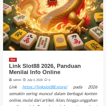
Slot
Link Slot88 2026, Panduan
Menilai Info Online
0
admin
July 3, 2026
Link
https://linkslot88.store/
pada 2026
semakin sering muncul dalam berbagai konten
online, mulai dari artikel, iklan, hingga unggahan