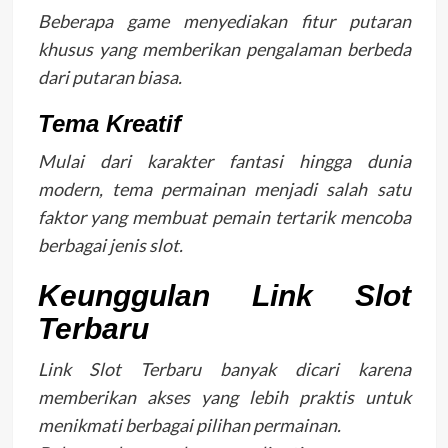
Beberapa game menyediakan fitur putaran
khusus yang memberikan pengalaman berbeda
dari putaran biasa.
Tema Kreatif
Mulai dari karakter fantasi hingga dunia
modern, tema permainan menjadi salah satu
faktor yang membuat pemain tertarik mencoba
berbagai jenis slot.
Keunggulan Link Slot
Terbaru
Link Slot Terbaru banyak dicari karena
memberikan akses yang lebih praktis untuk
menikmati berbagai pilihan permainan.