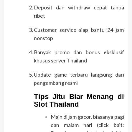
Deposit dan withdraw cepat tanpa
ribet
Customer service siap bantu 24 jam
nonstop
Banyak promo dan bonus eksklusif
khusus server Thailand
Update game terbaru langsung dari
pengembang resmi
Tips Jitu Biar Menang di
Slot Thailand
Main di jam gacor, biasanya pagi
dan malam hari (click bait: