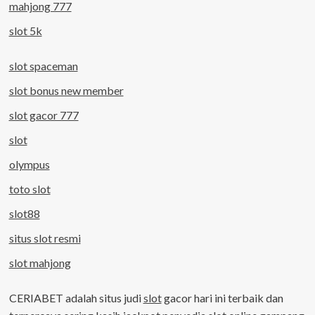
mahjong 777
slot 5k
slot spaceman
slot bonus new member
slot gacor 777
slot
olympus
toto slot
slot88
situs slot resmi
slot mahjong
CERIABET adalah situs judi
slot
gacor hari ini terbaik dan