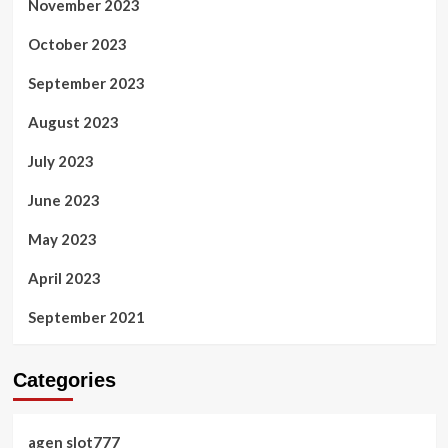
November 2023
October 2023
September 2023
August 2023
July 2023
June 2023
May 2023
April 2023
September 2021
Categories
agen slot777