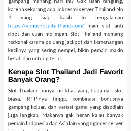
gampang menang hari ini? Gak usah bingung,
karena sekarang ada link resmi server Thailand No
1 yang siap kasih lo pengalaman
https://venushospitalthane.com/
main slot anti
ribet dan cuan melimpah. Slot Thailand memang
terkenal karena peluang jackpot dan kemenangan
kecilnya yang sering nempel, bikin pemain makin
betah dan untung terus.
Kenapa Slot Thailand Jadi Favorit
Banyak Orang?
Slot Thailand punya ciri khas yang beda dari slot
biasa. RTP-nya tinggi, kombinasi bonusnya
gampang keluar, dan variasi game yang disediain
juga lengkap. Makanya gak heran kalau banyak
pemain Indonesia dan Asia lain yang ngincer server