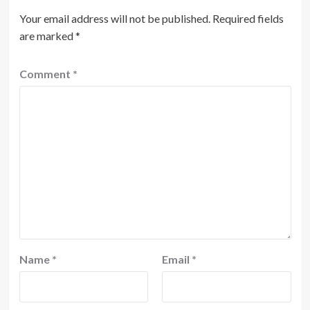
Your email address will not be published.
Required fields
are marked
*
Comment
*
Name
*
Email
*