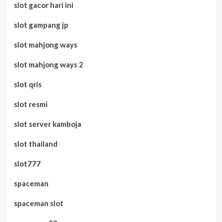
slot gacor hari ini
slot gampang jp
slot mahjong ways
slot mahjong ways 2
slot qris
slot resmi
slot server kamboja
slot thailand
slot777
spaceman
spaceman slot