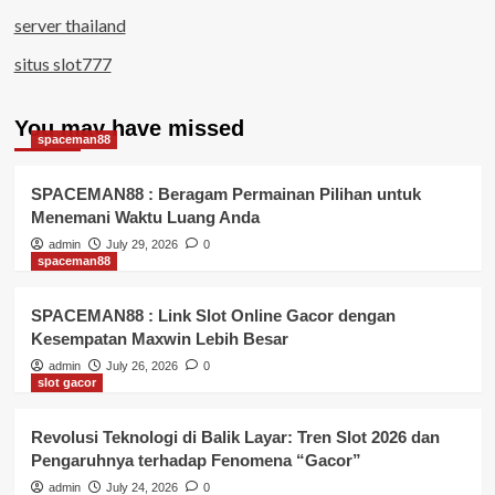
server thailand
situs slot777
You may have missed
spaceman88
SPACEMAN88 : Beragam Permainan Pilihan untuk
Menemani Waktu Luang Anda
admin
July 29, 2026
0
spaceman88
SPACEMAN88 : Link Slot Online Gacor dengan
Kesempatan Maxwin Lebih Besar
admin
July 26, 2026
0
slot gacor
Revolusi Teknologi di Balik Layar: Tren Slot 2026 dan
Pengaruhnya terhadap Fenomena “Gacor”
admin
July 24, 2026
0