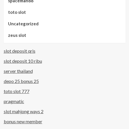
spaceman88
toto slot
Uncategorized
zeus slot
slot deposit qris
slot deposit 10 ribu
server thailand
depo 25 bonus 25
toto slot 777
pragmatic
slot mahjong ways 2
bonus new member