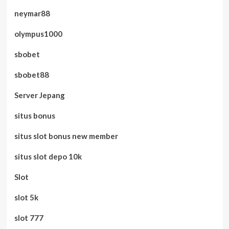
neymar88
olympus1000
sbobet
sbobet88
Server Jepang
situs bonus
situs slot bonus new member
situs slot depo 10k
Slot
slot 5k
slot 777