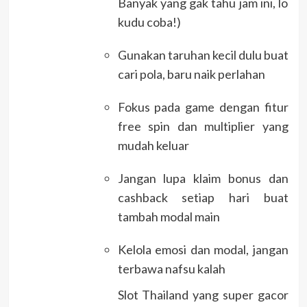
Banyak yang gak tahu jam ini, lo
kudu coba!)
Gunakan taruhan kecil dulu buat
cari pola, baru naik perlahan
Fokus pada game dengan fitur
free spin dan multiplier yang
mudah keluar
Jangan lupa klaim bonus dan
cashback setiap hari buat
tambah modal main
Kelola emosi dan modal, jangan
terbawa nafsu kalah
Slot Thailand yang super gacor