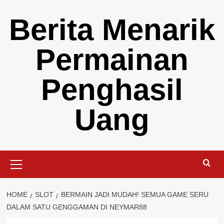
Skip
Berita Menarik
to
content
Permainan
Penghasil
Uang
Primary
Menu
HOME
SLOT
BERMAIN JADI MUDAH! SEMUA GAME SERU
DALAM SATU GENGGAMAN DI NEYMAR88