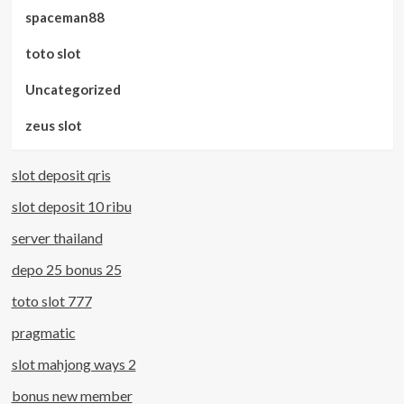
spaceman88
toto slot
Uncategorized
zeus slot
slot deposit qris
slot deposit 10 ribu
server thailand
depo 25 bonus 25
toto slot 777
pragmatic
slot mahjong ways 2
bonus new member