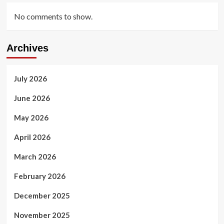
No comments to show.
Archives
July 2026
June 2026
May 2026
April 2026
March 2026
February 2026
December 2025
November 2025