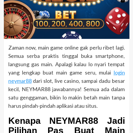
Zaman now, main game online gak perlu ribet lagi.
Semua serba praktis tinggal buka smartphone,
langsung gas main. Apalagi kalau lo nyari tempat
yang lengkap buat main game seru, mulai
login
neymar88
dari slot, live casino, sampai dadu besar
kecil, NEYMAR88 jawabannya! Semua ada dalam
satu genggaman, bikin lo makin betah main tanpa
harus pindah-pindah aplikasi atau situs.
Kenapa NEYMAR88 Jadi
Pilihan Pas Buat Main