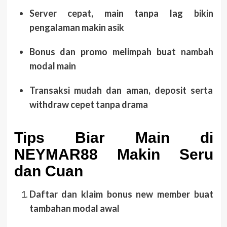
Server cepat, main tanpa lag bikin
pengalaman makin asik
Bonus dan promo melimpah buat nambah
modal main
Transaksi mudah dan aman, deposit serta
withdraw cepet tanpa drama
Tips Biar Main di
NEYMAR88 Makin Seru
dan Cuan
Daftar dan klaim bonus new member buat
tambahan modal awal