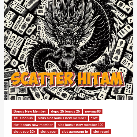
Bonus New Member
depo 25 bonus 25
neymar88
situs bonus
situs slot bonus new member
Slot
slot bonus new member
slot bonus new member 100
slot depo 10k
slot gacor
slot gampang jp
slot resmi