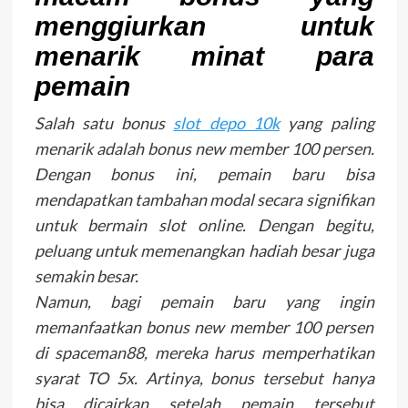
menggiurkan untuk
menarik minat para
pemain
Salah satu bonus
slot depo 10k
yang paling
menarik adalah bonus new member 100 persen.
Dengan bonus ini, pemain baru bisa
mendapatkan tambahan modal secara signifikan
untuk bermain slot online. Dengan begitu,
peluang untuk memenangkan hadiah besar juga
semakin besar.
Namun, bagi pemain baru yang ingin
memanfaatkan bonus new member 100 persen
di spaceman88, mereka harus memperhatikan
syarat TO 5x. Artinya, bonus tersebut hanya
bisa dicairkan setelah pemain tersebut