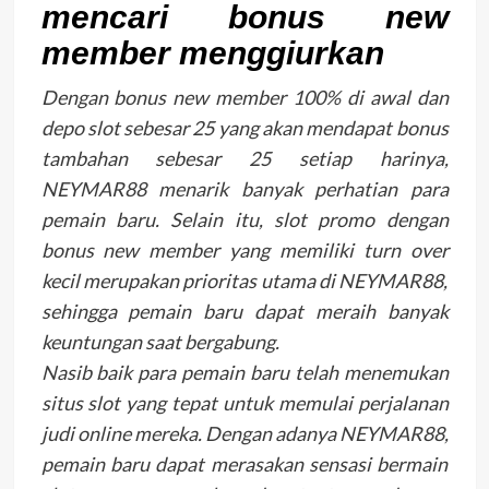
mencari bonus new
member menggiurkan
Dengan bonus new member 100% di awal dan
depo slot sebesar 25 yang akan mendapat bonus
tambahan sebesar 25 setiap harinya,
NEYMAR88 menarik banyak perhatian para
pemain baru. Selain itu, slot promo dengan
bonus new member yang memiliki turn over
kecil merupakan prioritas utama di NEYMAR88,
sehingga pemain baru dapat meraih banyak
keuntungan saat bergabung.
Nasib baik para pemain baru telah menemukan
situs slot yang tepat untuk memulai perjalanan
judi online mereka. Dengan adanya NEYMAR88,
pemain baru dapat merasakan sensasi bermain