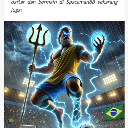
daftar dan bermain di Spaceman88 sekarang
juga!