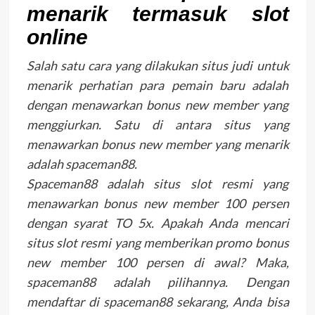
menarik termasuk slot
online
Salah satu cara yang dilakukan situs judi untuk
menarik perhatian para pemain baru adalah
dengan menawarkan bonus new member yang
menggiurkan. Satu di antara situs yang
menawarkan bonus new member yang menarik
adalah spaceman88.
Spaceman88 adalah situs slot resmi yang
menawarkan bonus new member 100 persen
dengan syarat TO 5x. Apakah Anda mencari
situs slot resmi yang memberikan promo bonus
new member 100 persen di awal? Maka,
spaceman88 adalah pilihannya. Dengan
mendaftar di spaceman88 sekarang, Anda bisa