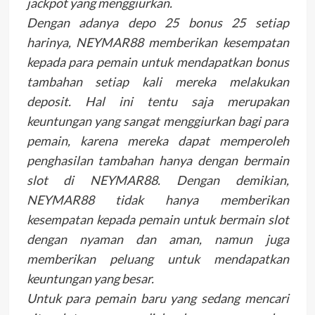
jackpot yang menggiurkan.
Dengan adanya depo 25 bonus 25 setiap
harinya, NEYMAR88 memberikan kesempatan
kepada para pemain untuk mendapatkan bonus
tambahan setiap kali mereka melakukan
deposit. Hal ini tentu saja merupakan
keuntungan yang sangat menggiurkan bagi para
pemain, karena mereka dapat memperoleh
penghasilan tambahan hanya dengan bermain
slot di NEYMAR88. Dengan demikian,
NEYMAR88 tidak hanya memberikan
kesempatan kepada pemain untuk bermain slot
dengan nyaman dan aman, namun juga
memberikan peluang untuk mendapatkan
keuntungan yang besar.
Untuk para pemain baru yang sedang mencari