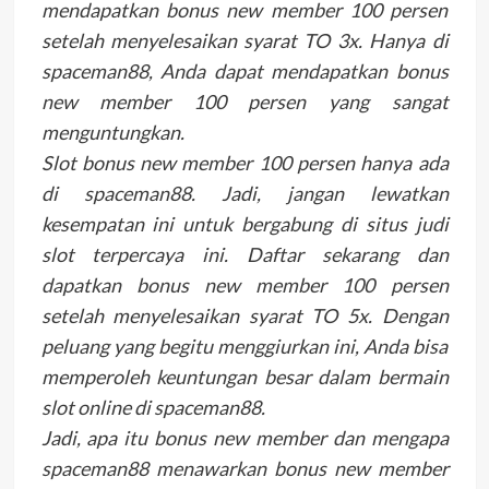
mendapatkan bonus new member 100 persen
setelah menyelesaikan syarat TO 3x. Hanya di
spaceman88, Anda dapat mendapatkan bonus
new member 100 persen yang sangat
menguntungkan.
Slot bonus new member 100 persen hanya ada
di spaceman88. Jadi, jangan lewatkan
kesempatan ini untuk bergabung di situs judi
slot terpercaya ini. Daftar sekarang dan
dapatkan bonus new member 100 persen
setelah menyelesaikan syarat TO 5x. Dengan
peluang yang begitu menggiurkan ini, Anda bisa
memperoleh keuntungan besar dalam bermain
slot online di spaceman88.
Jadi, apa itu bonus new member dan mengapa
spaceman88 menawarkan bonus new member