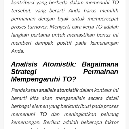
kontribusi yang berbeda dalam memenuhi TO
tersebut, yang berarti Anda harus memilih
permainan dengan bijak untuk mempercepat
proses turnover. Mengerti cara kerja TO adalah
langkah pertama untuk memastikan bonus ini
memberi dampak positif pada kemenangan
Anda.
Analisis Atomistik: Bagaimana
Strategi Permainan
Mempengaruhi TO?
Pendekatan
analisis atomistik
dalam konteks ini
berarti kita akan menganalisis secara detail
berbagai elemen yang berkontribusi pada proses
memenuhi TO dan meningkatkan peluang
kemenangan. Berikut adalah beberapa faktor