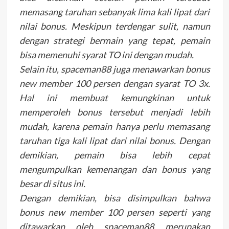
memasang taruhan sebanyak lima kali lipat dari
nilai bonus. Meskipun terdengar sulit, namun
dengan strategi bermain yang tepat, pemain
bisa memenuhi syarat TO ini dengan mudah.
Selain itu, spaceman88 juga menawarkan bonus
new member 100 persen dengan syarat TO 3x.
Hal ini membuat kemungkinan untuk
memperoleh bonus tersebut menjadi lebih
mudah, karena pemain hanya perlu memasang
taruhan tiga kali lipat dari nilai bonus. Dengan
demikian, pemain bisa lebih cepat
mengumpulkan kemenangan dan bonus yang
besar di situs ini.
Dengan demikian, bisa disimpulkan bahwa
bonus new member 100 persen seperti yang
ditawarkan oleh spaceman88 merupakan