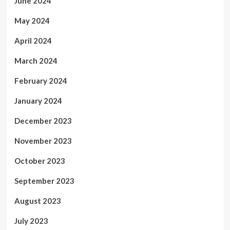
June 2024
May 2024
April 2024
March 2024
February 2024
January 2024
December 2023
November 2023
October 2023
September 2023
August 2023
July 2023