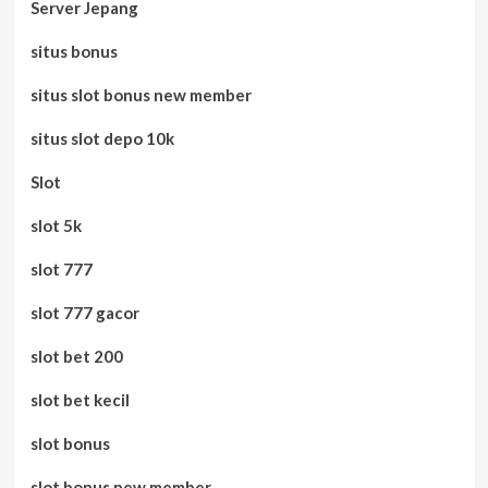
Server Jepang
situs bonus
situs slot bonus new member
situs slot depo 10k
Slot
slot 5k
slot 777
slot 777 gacor
slot bet 200
slot bet kecil
slot bonus
slot bonus new member