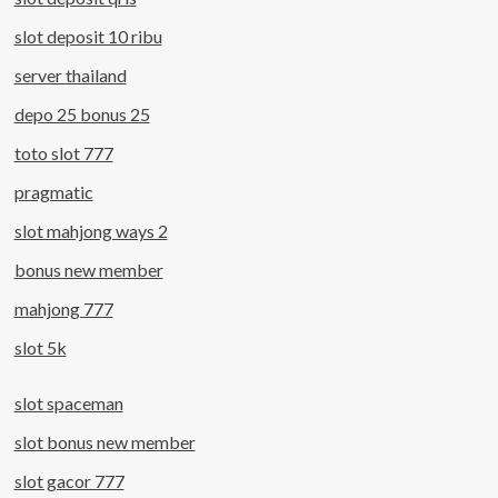
slot deposit 10 ribu
server thailand
depo 25 bonus 25
toto slot 777
pragmatic
slot mahjong ways 2
bonus new member
mahjong 777
slot 5k
slot spaceman
slot bonus new member
slot gacor 777