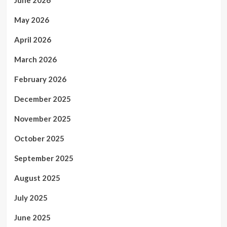
June 2026
May 2026
April 2026
March 2026
February 2026
December 2025
November 2025
October 2025
September 2025
August 2025
July 2025
June 2025