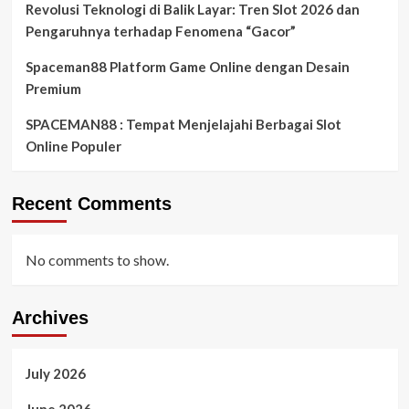
Revolusi Teknologi di Balik Layar: Tren Slot 2026 dan
Pengaruhnya terhadap Fenomena “Gacor”
Spaceman88 Platform Game Online dengan Desain
Premium
SPACEMAN88 : Tempat Menjelajahi Berbagai Slot
Online Populer
Recent Comments
No comments to show.
Archives
July 2026