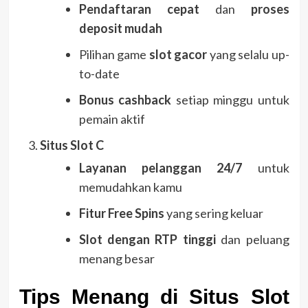
Pendaftaran cepat
dan
proses
deposit mudah
Pilihan game
slot gacor
yang selalu up-
to-date
Bonus cashback
setiap minggu untuk
pemain aktif
Situs Slot C
Layanan pelanggan 24/7
untuk
memudahkan kamu
Fitur Free Spins
yang sering keluar
Slot dengan RTP tinggi
dan peluang
menang besar
Tips Menang di Situs Slot