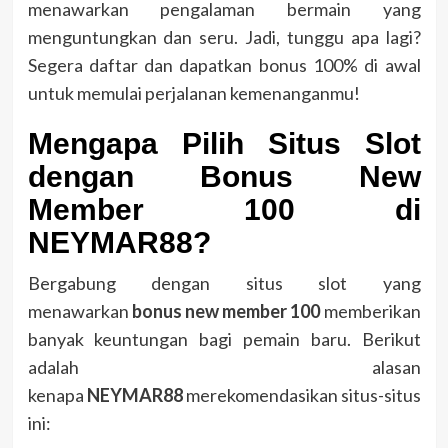
menawarkan pengalaman bermain yang
menguntungkan dan seru. Jadi, tunggu apa lagi?
Segera daftar dan dapatkan bonus 100% di awal
untuk memulai perjalanan kemenanganmu!
Mengapa Pilih Situs Slot
dengan Bonus New
Member 100 di
NEYMAR88?
Bergabung dengan situs slot yang
menawarkan
bonus new member 100
memberikan
banyak keuntungan bagi pemain baru. Berikut
adalah alasan
kenapa
NEYMAR88
merekomendasikan situs-situs
ini: