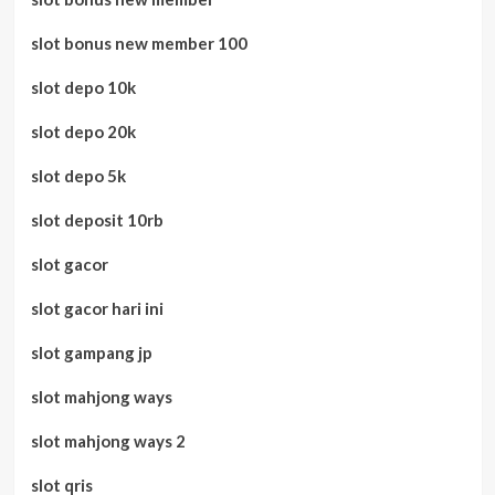
slot bonus new member 100
slot depo 10k
slot depo 20k
slot depo 5k
slot deposit 10rb
slot gacor
slot gacor hari ini
slot gampang jp
slot mahjong ways
slot mahjong ways 2
slot qris