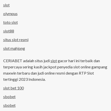
slot
olympus
toto slot
slot88
situs slot resmi
slot mahjong
CERIABET adalah situs judi
slot
gacor hari ini terbaik dan
terpercaya sering kasih jackpot penyedia slot online gampang
maxwin terbaru dan judi online resmi dengan RTP Slot
tertinggi 2023 Indonesia.
slot bet 100
sbobet
sbobet