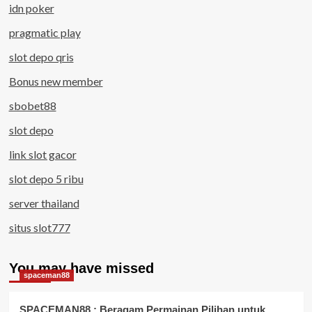
idn poker
pragmatic play
slot depo qris
Bonus new member
sbobet88
slot depo
link slot gacor
slot depo 5 ribu
server thailand
situs slot777
You may have missed
spaceman88
SPACEMAN88 : Beragam Permainan Pilihan untuk