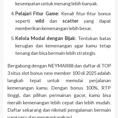
kesempatan untuk menang lebih banyak.
Pelajari Fitur Game
: Kenali fitur-fitur bonus
seperti
wild
dan
scatter
yang dapat
memberikan kemenangan lebih besar.
Kelola Modal dengan Bijak
: Tentukan batas
kerugian dan kemenangan agar kamu tetap
tenang dan bisa bermain lebih strategis.
Bergabung dengan NEYMAR88 dan daftar di TOP
3 situs slot bonus new member 100 di 2025 adalah
langkah tepat untuk memulai perjalanan
kemenangan kamu. Dengan bonus 100%, RTP
tinggi, dan pilihan permainan gacor, kamu bisa
meraih kemenangan lebih cepat dan lebih mudah.
Daftar sekarang dan nikmati pengalaman bermain
yang seru dan menguntungkan!