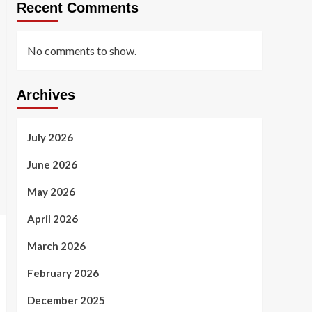
Recent Comments
No comments to show.
Archives
July 2026
June 2026
May 2026
April 2026
March 2026
February 2026
December 2025