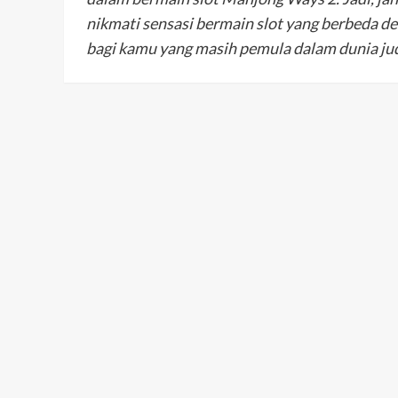
nikmati sensasi bermain slot yang berbeda d
bagi kamu yang masih pemula dalam dunia jud