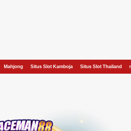
Mahjong
Situs Slot Kamboja
Situs Slot Thailand