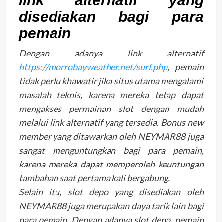
link alternatif yang
disediakan bagi para
pemain
Dengan adanya link alternatif
https://morrobayweather.net/surf.php
, pemain
tidak perlu khawatir jika situs utama mengalami
masalah teknis, karena mereka tetap dapat
mengakses permainan slot dengan mudah
melalui link alternatif yang tersedia. Bonus new
member yang ditawarkan oleh NEYMAR88 juga
sangat menguntungkan bagi para pemain,
karena mereka dapat memperoleh keuntungan
tambahan saat pertama kali bergabung.
Selain itu, slot depo yang disediakan oleh
NEYMAR88 juga merupakan daya tarik lain bagi
para pemain. Dengan adanya slot depo, pemain