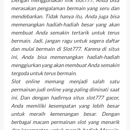
Dengan menggunakan link slot777, Anda bisa
merasakan pengalaman bermain yang seru dan
mendebarkan. Tidak hanya itu, Anda juga bisa
memenangkan hadiah-hadiah besar yang akan
membuat Anda semakin tertarik untuk terus
bermain. Jadi, jangan ragu untuk segera daftar
dan mulai bermain di Slot777. Karena di situs
ini, Anda bisa memenangkan hadiah-hadiah
menggiurkan yang akan membuat Anda semakin
tergoda untuk terus bermain.
Slot online memang menjadi salah satu
permainan judi online yang paling diminati saat
ini. Dan dengan hadirnya situs slot777 gacor,
Anda memiliki kesempatan yang lebih besar
untuk meraih kemenangan besar. Dengan
berbagai macam permainan slot yang menarik