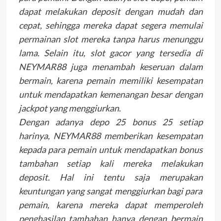
dapat melakukan deposit dengan mudah dan
cepat, sehingga mereka dapat segera memulai
permainan slot mereka tanpa harus menunggu
lama. Selain itu, slot gacor yang tersedia di
NEYMAR88 juga menambah keseruan dalam
bermain, karena pemain memiliki kesempatan
untuk mendapatkan kemenangan besar dengan
jackpot yang menggiurkan.
Dengan adanya depo 25 bonus 25 setiap
harinya, NEYMAR88 memberikan kesempatan
kepada para pemain untuk mendapatkan bonus
tambahan setiap kali mereka melakukan
deposit. Hal ini tentu saja merupakan
keuntungan yang sangat menggiurkan bagi para
pemain, karena mereka dapat memperoleh
penghasilan tambahan hanya dengan bermain