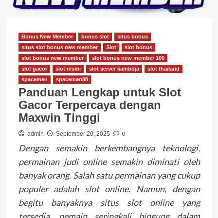
Bonus New Member
bonus slot
situs bonus
situs slot bonus new member
Slot
slot bonus
slot bonus new member
slot bonus new member 100
slot gacor
slot resmi
slot server kamboja
slot thailand
spaceman
spaceman88
Panduan Lengkap untuk Slot
Gacor Terpercaya dengan
Maxwin Tinggi
0
admin
September 20, 2025
Dengan semakin berkembangnya teknologi,
permainan judi online semakin diminati oleh
banyak orang. Salah satu permainan yang cukup
populer adalah slot online. Namun, dengan
begitu banyaknya situs slot online yang
tersedia, pemain seringkali bingung dalam