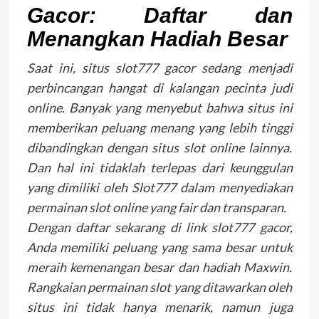
Gacor: Daftar dan
Menangkan Hadiah Besar
Saat ini, situs slot777 gacor sedang menjadi
perbincangan hangat di kalangan pecinta judi
online. Banyak yang menyebut bahwa situs ini
memberikan peluang menang yang lebih tinggi
dibandingkan dengan situs slot online lainnya.
Dan hal ini tidaklah terlepas dari keunggulan
yang dimiliki oleh Slot777 dalam menyediakan
permainan slot online yang fair dan transparan.
Dengan daftar sekarang di link slot777 gacor,
Anda memiliki peluang yang sama besar untuk
meraih kemenangan besar dan hadiah Maxwin.
Rangkaian permainan slot yang ditawarkan oleh
situs ini tidak hanya menarik, namun juga