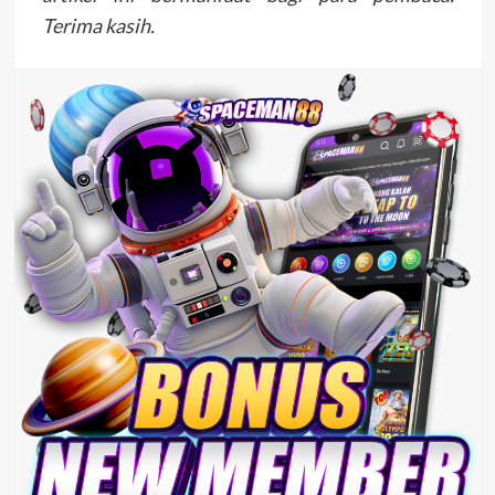
Terima kasih.