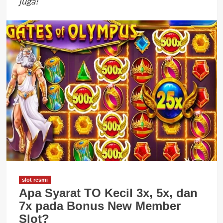
juga!
slot resmi
Apa Syarat TO Kecil 3x, 5x, dan
7x pada Bonus New Member
Slot?