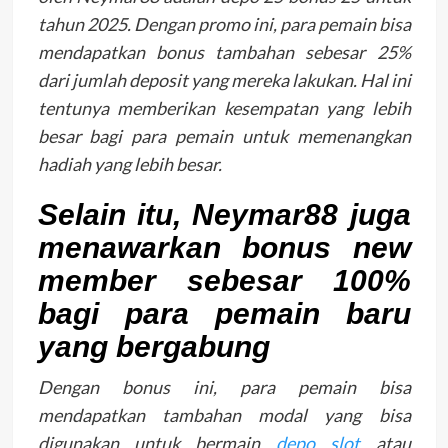
tahun 2025. Dengan promo ini, para pemain bisa
mendapatkan bonus tambahan sebesar 25%
dari jumlah deposit yang mereka lakukan. Hal ini
tentunya memberikan kesempatan yang lebih
besar bagi para pemain untuk memenangkan
hadiah yang lebih besar.
Selain itu, Neymar88 juga
menawarkan bonus new
member sebesar 100%
bagi para pemain baru
yang bergabung
Dengan bonus ini, para pemain bisa
mendapatkan tambahan modal yang bisa
digunakan untuk bermain
depo slot
atau