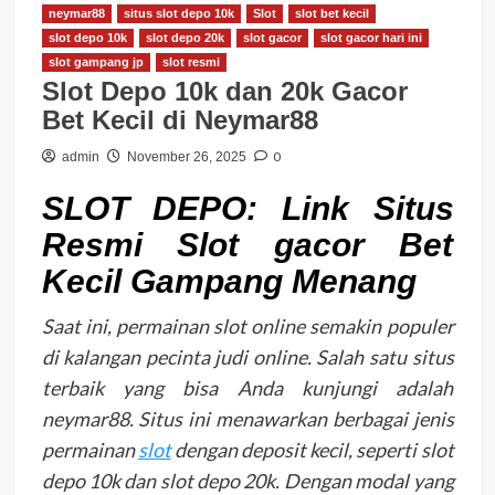
neymar88
situs slot depo 10k
Slot
slot bet kecil
slot depo 10k
slot depo 20k
slot gacor
slot gacor hari ini
slot gampang jp
slot resmi
Slot Depo 10k dan 20k Gacor
Bet Kecil di Neymar88
0
admin
November 26, 2025
SLOT DEPO: Link Situs
Resmi Slot gacor Bet
Kecil Gampang Menang
Saat ini, permainan slot online semakin populer
di kalangan pecinta judi online. Salah satu situs
terbaik yang bisa Anda kunjungi adalah
neymar88. Situs ini menawarkan berbagai jenis
permainan
slot
dengan deposit kecil, seperti slot
depo 10k dan slot depo 20k. Dengan modal yang