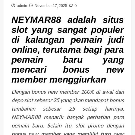
0
admin
November 17, 2025
NEYMAR88 adalah situs
slot yang sangat populer
di kalangan pemain judi
online, terutama bagi para
pemain baru yang
mencari bonus new
member menggiurkan
Dengan bonus new member 100% di awal dan
depo slot sebesar 25 yang akan mendapat bonus
tambahan sebesar 25 setiap harinya,
NEYMAR88 menarik banyak perhatian para
pemain baru. Selain itu, slot promo dengan
bonus new member yang memiliki turn over