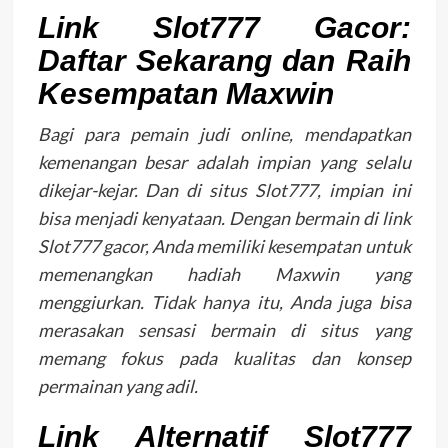
Link Slot777 Gacor:
Daftar Sekarang dan Raih
Kesempatan Maxwin
Bagi para pemain judi online, mendapatkan
kemenangan besar adalah impian yang selalu
dikejar-kejar. Dan di situs Slot777, impian ini
bisa menjadi kenyataan. Dengan bermain di link
Slot777 gacor, Anda memiliki kesempatan untuk
memenangkan hadiah Maxwin yang
menggiurkan. Tidak hanya itu, Anda juga bisa
merasakan sensasi bermain di situs yang
memang fokus pada kualitas dan konsep
permainan yang adil.
Link Alternatif Slot777