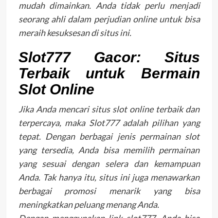
mudah dimainkan. Anda tidak perlu menjadi
seorang ahli dalam perjudian online untuk bisa
meraih kesuksesan di situs ini.
Slot777 Gacor: Situs
Terbaik untuk Bermain
Slot Online
Jika Anda mencari situs slot online terbaik dan
terpercaya, maka Slot777 adalah pilihan yang
tepat. Dengan berbagai jenis permainan slot
yang tersedia, Anda bisa memilih permainan
yang sesuai dengan selera dan kemampuan
Anda. Tak hanya itu, situs ini juga menawarkan
berbagai promosi menarik yang bisa
meningkatkan peluang menang Anda.