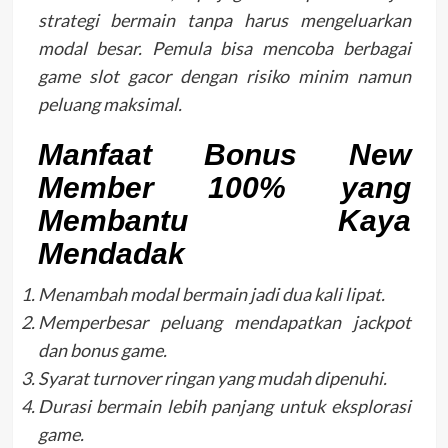
strategi bermain tanpa harus mengeluarkan
modal besar. Pemula bisa mencoba berbagai
game slot gacor dengan risiko minim namun
peluang maksimal.
Manfaat Bonus New
Member 100% yang
Membantu Kaya
Mendadak
Menambah modal bermain jadi dua kali lipat.
Memperbesar peluang mendapatkan jackpot
dan bonus game.
Syarat turnover ringan yang mudah dipenuhi.
Durasi bermain lebih panjang untuk eksplorasi
game.