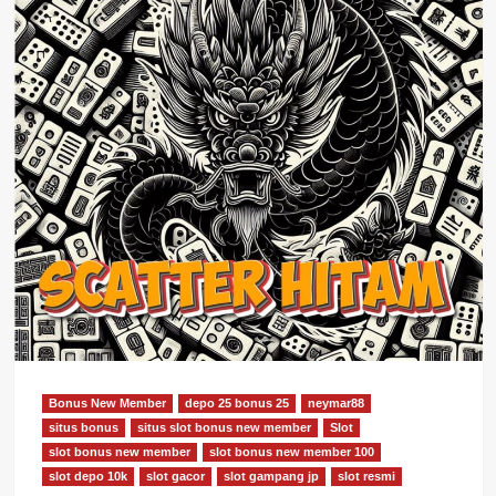
Bonus New Member
depo 25 bonus 25
neymar88
situs bonus
situs slot bonus new member
Slot
slot bonus new member
slot bonus new member 100
slot depo 10k
slot gacor
slot gampang jp
slot resmi