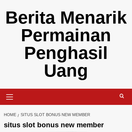
Skip
Berita Menarik
to
content
Permainan
Penghasil
Uang
Primary
Menu
HOME
SITUS SLOT BONUS NEW MEMBER
situs slot bonus new member