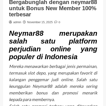
Bergabunglah dengan neymar88
untuk Bonus New Member 100%
terbesar
0
admin
November 15, 2025
Neymar88 merupakan
salah satu platform
perjudian online yang
populer di Indonesia
Mereka menawarkan berbagai jenis permainan,
termasuk slot depo, yang merupakan favorit di
kalangan penggemar judi online. Salah satu
keunggulan Neymar88 adalah mereka sering
memberikan bonus dan promosi menarik
kepada para membernya.