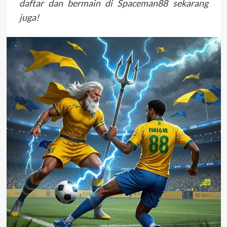
daftar dan bermain di Spaceman88 sekarang
juga!