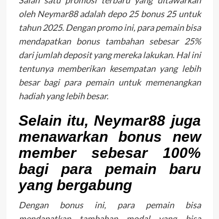
Salah satu promosi terbaru yang ditawarkan
oleh Neymar88 adalah depo 25 bonus 25 untuk
tahun 2025. Dengan promo ini, para pemain bisa
mendapatkan bonus tambahan sebesar 25%
dari jumlah deposit yang mereka lakukan. Hal ini
tentunya memberikan kesempatan yang lebih
besar bagi para pemain untuk memenangkan
hadiah yang lebih besar.
Selain itu, Neymar88 juga
menawarkan bonus new
member sebesar 100%
bagi para pemain baru
yang bergabung
Dengan bonus ini, para pemain bisa
mendapatkan tambahan modal yang bisa