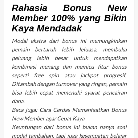
Rahasia Bonus New
Member 100% yang Bikin
Kaya Mendadak
Modal ekstra dari bonus ini memungkinkan
pemain bertaruh lebih leluasa, membuka
peluang lebih besar untuk mendapatkan
kombinasi menang dan memicu fitur bonus
seperti free spin atau jackpot progresif.
Ditambah dengan turnover yang ringan, pemain
bisa lebih cepat memenuhi syarat pencairan
dana.
Baca juga: Cara Cerdas Memanfaatkan Bonus
New Member agar Cepat Kaya
Keuntungan dari bonus ini bukan hanya soal
modal tambahan, tapi juga kesempatan belajar