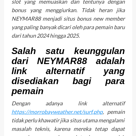
slot yang memuaskan dan tentunya dengan
bonus yang menggiurkan. Tidak heran jika
NEYMAR88 menjadi situs bonus new member
yang paling banyak dicari oleh para pemain baru
dari tahun 2024 hingga 2025.
Salah satu keunggulan
dari NEYMAR88 adalah
link alternatif yang
disediakan bagi para
pemain
Dengan adanya link alternatif
https://morrobayweather.net/surf.php
, pemain
tidak perlu khawatir jika situs utama mengalami
masalah teknis, karena mereka tetap dapat