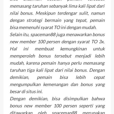
memasang taruhan sebanyak lima kali lipat dari
nilai bonus. Meskipun terdengar sulit, namun
dengan strategi bermain yang tepat, pemain
bisa memenuhi syarat TO ini dengan mudah.
Selain itu, spaceman88 juga menawarkan bonus
new member 100 persen dengan syarat TO 3x.
Hal ini membuat kemungkinan untuk
memperoleh bonus tersebut menjadi lebih
mudah, karena pemain hanya perlu memasang
taruhan tiga kali lipat dari nilai bonus. Dengan
demikian, pemain bisa lebih cepat
mengumpulkan kemenangan dan bonus yang
besar di situs ini.
Dengan demikian, bisa disimpulkan bahwa
bonus new member 100 persen seperti yang
ditawarkan oleh spaceman88 merupakan