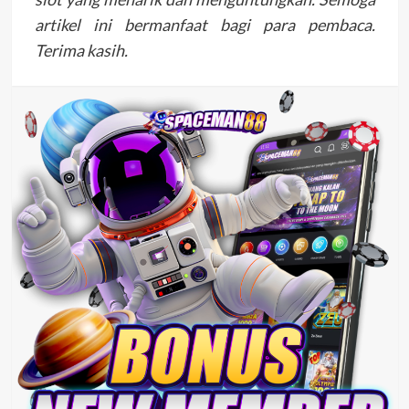
artikel ini bermanfaat bagi para pembaca.
Terima kasih.