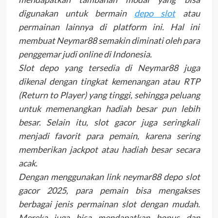
digunakan untuk bermain
depo slot
atau
permainan lainnya di platform ini. Hal ini
membuat Neymar88 semakin diminati oleh para
penggemar judi online di Indonesia.
Slot depo yang tersedia di Neymar88 juga
dikenal dengan tingkat kemenangan atau RTP
(Return to Player) yang tinggi, sehingga peluang
untuk memenangkan hadiah besar pun lebih
besar. Selain itu, slot gacor juga seringkali
menjadi favorit para pemain, karena sering
memberikan jackpot atau hadiah besar secara
acak.
Dengan menggunakan link neymar88 depo slot
gacor 2025, para pemain bisa mengakses
berbagai jenis permainan slot dengan mudah.
Mereka juga bisa mendapatkan bonus dan