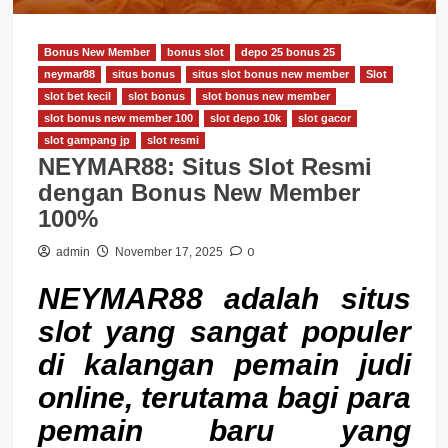
Bonus New Member
bonus slot
depo 25 bonus 25
neymar88
situs bonus
situs slot bonus new member
Slot
slot bet kecil
slot bonus
slot bonus new member
slot bonus new member 100
slot depo 10k
slot gacor
slot gampang jp
slot resmi
NEYMAR88: Situs Slot Resmi
dengan Bonus New Member
100%
0
admin
November 17, 2025
NEYMAR88 adalah situs
slot yang sangat populer
di kalangan pemain judi
online, terutama bagi para
pemain baru yang