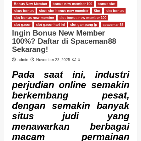
Bonus New Member
bonus new member 100
bonus slot
situs bonus
situs slot bonus new member
Slot
slot bonus
slot bonus new member
slot bonus new member 100
slot gacor
slot gacor hari ini
slot gampang jp
spaceman88
Ingin Bonus New Member
100%? Daftar di Spaceman88
Sekarang!
0
admin
November 23, 2025
Pada saat ini, industri
perjudian online semakin
berkembang pesat,
dengan semakin banyak
situs judi yang
menawarkan berbagai
macam permainan