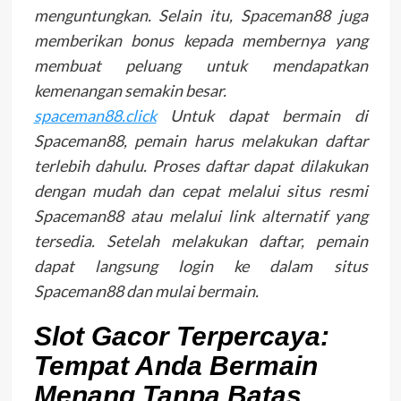
menguntungkan. Selain itu, Spaceman88 juga
memberikan bonus kepada membernya yang
membuat peluang untuk mendapatkan
kemenangan semakin besar.
spaceman88.click
Untuk dapat bermain di
Spaceman88, pemain harus melakukan daftar
terlebih dahulu. Proses daftar dapat dilakukan
dengan mudah dan cepat melalui situs resmi
Spaceman88 atau melalui link alternatif yang
tersedia. Setelah melakukan daftar, pemain
dapat langsung login ke dalam situs
Spaceman88 dan mulai bermain.
Slot Gacor Terpercaya:
Tempat Anda Bermain
Menang Tanpa Batas