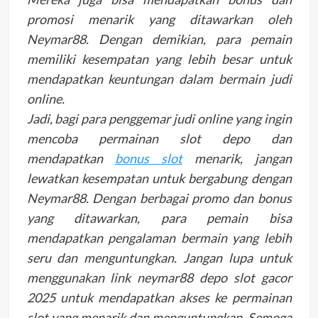
promosi menarik yang ditawarkan oleh
Neymar88. Dengan demikian, para pemain
memiliki kesempatan yang lebih besar untuk
mendapatkan keuntungan dalam bermain judi
online.
Jadi, bagi para penggemar judi online yang ingin
mencoba permainan slot depo dan
mendapatkan
bonus slot
menarik, jangan
lewatkan kesempatan untuk bergabung dengan
Neymar88. Dengan berbagai promo dan bonus
yang ditawarkan, para pemain bisa
mendapatkan pengalaman bermain yang lebih
seru dan menguntungkan. Jangan lupa untuk
menggunakan link neymar88 depo slot gacor
2025 untuk mendapatkan akses ke permainan
slot yang menarik dan menguntungkan. Semoga