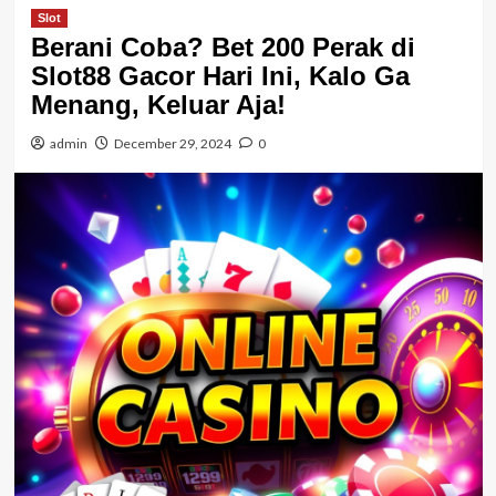
Slot
Berani Coba? Bet 200 Perak di
Slot88 Gacor Hari Ini, Kalo Ga
Menang, Keluar Aja!
admin
December 29, 2024
0