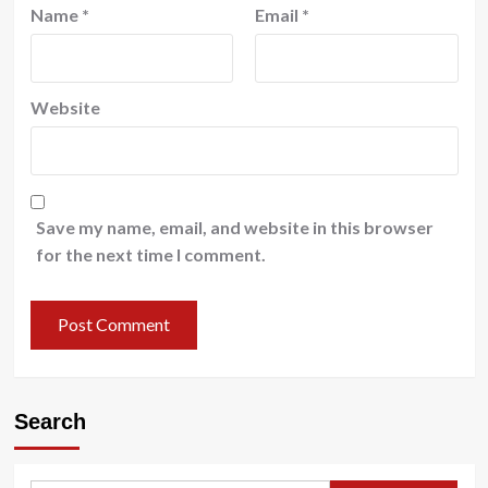
Name
*
Email
*
Website
Save my name, email, and website in this browser
for the next time I comment.
Search