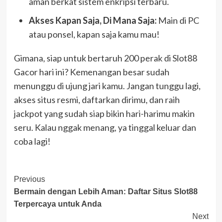
aman berkat sistem enkripsi terbaru.
Akses Kapan Saja, Di Mana Saja:
Main di PC
atau ponsel, kapan saja kamu mau!
Gimana, siap untuk bertaruh 200 perak di Slot88
Gacor hari ini? Kemenangan besar sudah
menunggu di ujung jari kamu. Jangan tunggu lagi,
akses situs resmi, daftarkan dirimu, dan raih
jackpot yang sudah siap bikin hari-harimu makin
seru. Kalau nggak menang, ya tinggal keluar dan
coba lagi!
Post
Previous
Bermain dengan Lebih Aman: Daftar Situs Slot88
Navigation
Terpercaya untuk Anda
Next