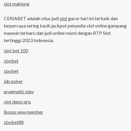
slot mahjong
CERIABET adalah situs judi
slot
gacor hari ini terbaik dan
terpercaya sering kasih jackpot penyedia slot online gampang
maxwin terbaru dan judi online resmi dengan RTP Slot
tertinggi 2023 Indonesia.
slot bet 100
sbobet
sbobet
idn poker
pragmatic play
slot depo qris
Bonus new member
sbobet88