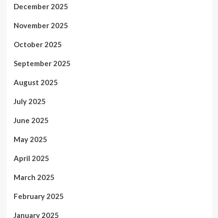
December 2025
November 2025
October 2025
September 2025
August 2025
July 2025
June 2025
May 2025
April 2025
March 2025
February 2025
January 2025