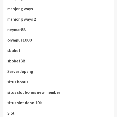
mahjong ways
mahjong ways 2
neymar88
olympus1000
sbobet
sbobet88
Server Jepang
situs bonus
situs slot bonus new member
situs slot depo 10k
Slot