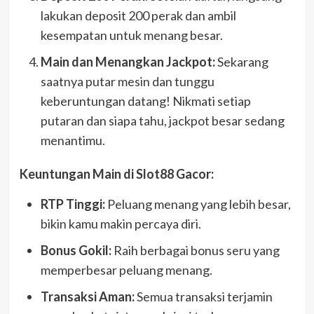
lakukan deposit 200 perak dan ambil
kesempatan untuk menang besar.
Main dan Menangkan Jackpot:
Sekarang
saatnya putar mesin dan tunggu
keberuntungan datang! Nikmati setiap
putaran dan siapa tahu, jackpot besar sedang
menantimu.
Keuntungan Main di Slot88 Gacor:
RTP Tinggi:
Peluang menang yang lebih besar,
bikin kamu makin percaya diri.
Bonus Gokil:
Raih berbagai bonus seru yang
memperbesar peluang menang.
Transaksi Aman:
Semua transaksi terjamin