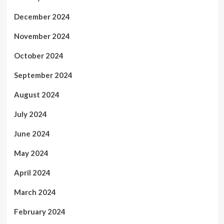
December 2024
November 2024
October 2024
September 2024
August 2024
July 2024
June 2024
May 2024
April 2024
March 2024
February 2024