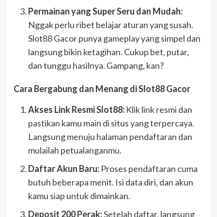
Permainan yang Super Seru dan Mudah:
Nggak perlu ribet belajar aturan yang susah.
Slot88 Gacor punya gameplay yang simpel dan
langsung bikin ketagihan. Cukup bet, putar,
dan tunggu hasilnya. Gampang, kan?
Cara Bergabung dan Menang di Slot88 Gacor
Akses Link Resmi Slot88:
Klik link resmi dan
pastikan kamu main di situs yang terpercaya.
Langsung menuju halaman pendaftaran dan
mulailah petualanganmu.
Daftar Akun Baru:
Proses pendaftaran cuma
butuh beberapa menit. Isi data diri, dan akun
kamu siap untuk dimainkan.
Deposit 200 Perak:
Setelah daftar, langsung