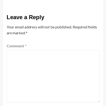
Leave a Reply
Your email address will not be published.
Required fields
are marked
*
Comment
*