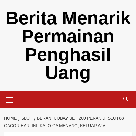
Skip
Berita Menarik
to
content
Permainan
Penghasil
Uang
Primary
Menu
HOME
SLOT
BERANI COBA? BET 200 PERAK DI SLOT88
GACOR HARI INI, KALO GA MENANG, KELUAR AJA!