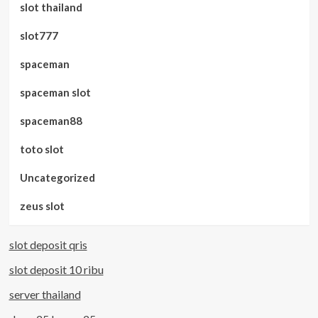
slot thailand
slot777
spaceman
spaceman slot
spaceman88
toto slot
Uncategorized
zeus slot
slot deposit qris
slot deposit 10 ribu
server thailand