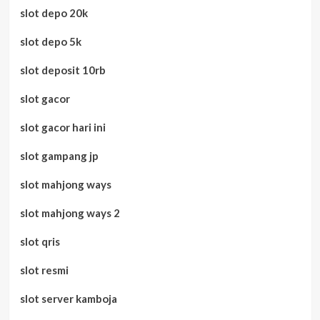
slot depo 20k
slot depo 5k
slot deposit 10rb
slot gacor
slot gacor hari ini
slot gampang jp
slot mahjong ways
slot mahjong ways 2
slot qris
slot resmi
slot server kamboja