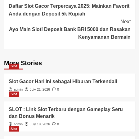
Daftar Slot Gacor Terpercaya 2025: Mainkan Favorit
Navigation
Anda dengan Deposit 5k Rupiah
Next
Ayo Main Slot! Deposit Bank BRI 5000 dan Rasakan
Kenyamanan Bermain
More Stories
Slot
Slot Gacor Hari Ini sebagai Hiburan Terkendali
admin
July 21, 2026
0
Slot
SLOT : Link Slot Terbaru dengan Gameplay Seru
dan Bonus Menarik
admin
July 19, 2026
0
Slot