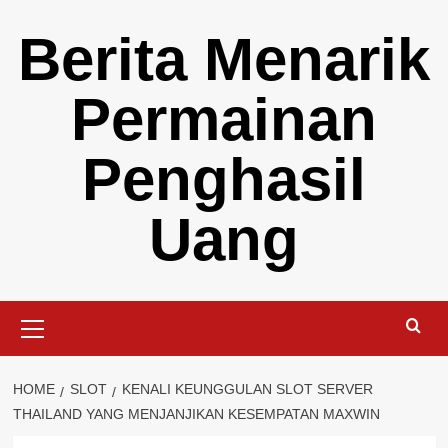
Skip
Berita Menarik
to
content
Permainan
Penghasil
Uang
Primary
Menu
HOME
SLOT
KENALI KEUNGGULAN SLOT SERVER
THAILAND YANG MENJANJIKAN KESEMPATAN MAXWIN