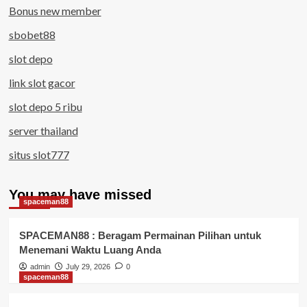
Bonus new member
sbobet88
slot depo
link slot gacor
slot depo 5 ribu
server thailand
situs slot777
You may have missed
spaceman88
SPACEMAN88 : Beragam Permainan Pilihan untuk
Menemani Waktu Luang Anda
admin
July 29, 2026
0
spaceman88