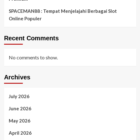
SPACEMAN88 : Tempat Menjelajahi Berbagai Slot
Online Populer
Recent Comments
No comments to show.
Archives
July 2026
June 2026
May 2026
April 2026