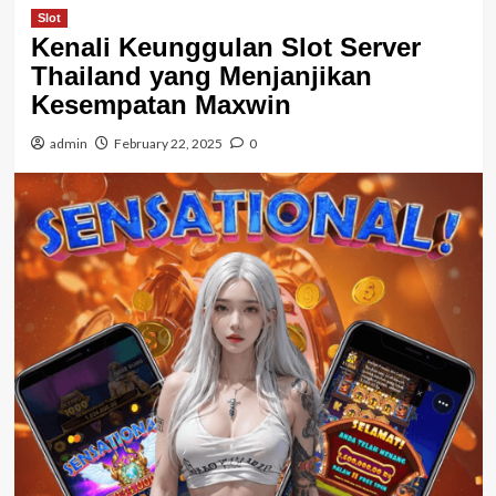
Slot
Kenali Keunggulan Slot Server
Thailand yang Menjanjikan
Kesempatan Maxwin
admin
February 22, 2025
0