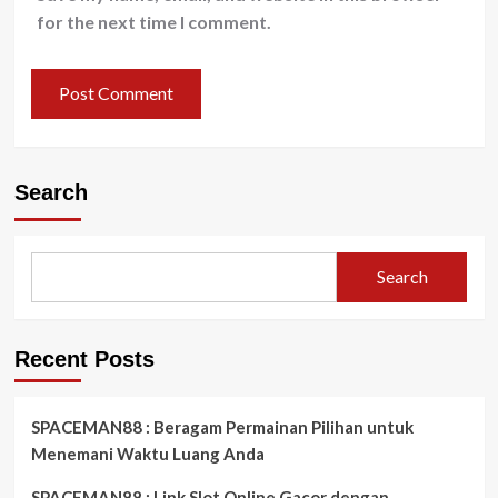
for the next time I comment.
Search
Search
Recent Posts
SPACEMAN88 : Beragam Permainan Pilihan untuk
Menemani Waktu Luang Anda
SPACEMAN88 : Link Slot Online Gacor dengan