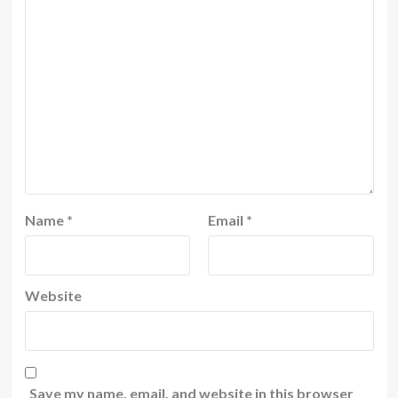
Name
*
Email
*
Website
Save my name, email, and website in this browser