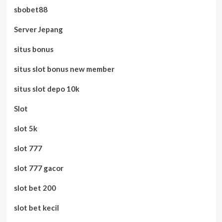
sbobet88
Server Jepang
situs bonus
situs slot bonus new member
situs slot depo 10k
Slot
slot 5k
slot 777
slot 777 gacor
slot bet 200
slot bet kecil