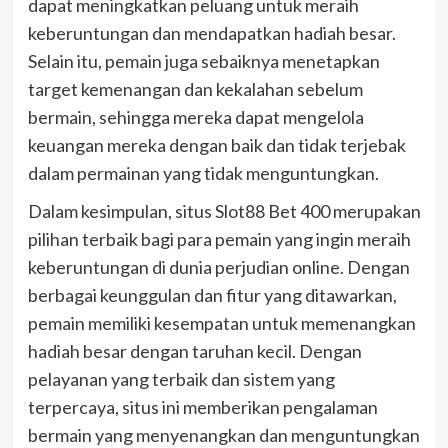
dapat meningkatkan peluang untuk meraih
keberuntungan dan mendapatkan hadiah besar.
Selain itu, pemain juga sebaiknya menetapkan
target kemenangan dan kekalahan sebelum
bermain, sehingga mereka dapat mengelola
keuangan mereka dengan baik dan tidak terjebak
dalam permainan yang tidak menguntungkan.
Dalam kesimpulan, situs Slot88 Bet 400 merupakan
pilihan terbaik bagi para pemain yang ingin meraih
keberuntungan di dunia perjudian online. Dengan
berbagai keunggulan dan fitur yang ditawarkan,
pemain memiliki kesempatan untuk memenangkan
hadiah besar dengan taruhan kecil. Dengan
pelayanan yang terbaik dan sistem yang
terpercaya, situs ini memberikan pengalaman
bermain yang menyenangkan dan menguntungkan