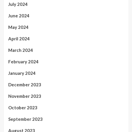
July 2024
June 2024
May 2024
April 2024
March 2024
February 2024
January 2024
December 2023
November 2023
October 2023
September 2023
August 2023