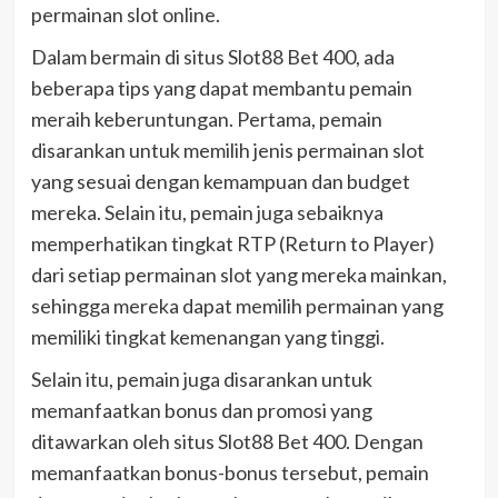
permainan slot online.
Dalam bermain di situs Slot88 Bet 400, ada
beberapa tips yang dapat membantu pemain
meraih keberuntungan. Pertama, pemain
disarankan untuk memilih jenis permainan slot
yang sesuai dengan kemampuan dan budget
mereka. Selain itu, pemain juga sebaiknya
memperhatikan tingkat RTP (Return to Player)
dari setiap permainan slot yang mereka mainkan,
sehingga mereka dapat memilih permainan yang
memiliki tingkat kemenangan yang tinggi.
Selain itu, pemain juga disarankan untuk
memanfaatkan bonus dan promosi yang
ditawarkan oleh situs Slot88 Bet 400. Dengan
memanfaatkan bonus-bonus tersebut, pemain