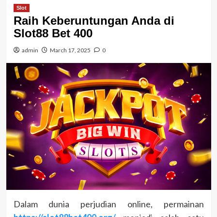
Slot
Raih Keberuntungan Anda di
Slot88 Bet 400
admin
March 17, 2025
0
Dalam dunia perjudian online, permainan