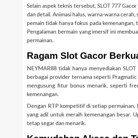
Selain aspek teknis tersebut, SLOT 777 Gacor
dan detail. Animasi halus, warna-warna cerah
pemain tidak hanya fokus pada kemenangan, t
Pengalaman bermain yang imersif ini membu
permainan.
Ragam Slot Gacor Berku
NEYMAR88 tidak hanya menyediakan SLOT 777 
berbagai provider ternama seperti Pragmatic 
mengusung fitur bonus menarik, seperti free
kemenangan.
Dengan RTP kompetitif di setiap permainan
yang adil untuk meraih kemenangan besar. Up
tetap segar dan menarik.