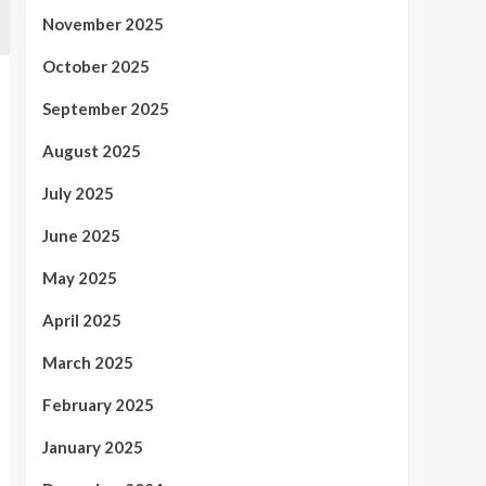
November 2025
October 2025
September 2025
August 2025
July 2025
June 2025
May 2025
April 2025
March 2025
February 2025
January 2025