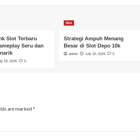
Slot
nk Slot Terbaru
Strategi Ampuh Menang
ameplay Seru dan
Besar di Slot Depo 10k
narik
admin
July 10, 2026
0
ly 19, 2026
0
elds are marked
*