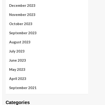
December 2023
November 2023
October 2023
September 2023
August 2023
July 2023
June 2023
May 2023
April 2023
September 2021
Categories