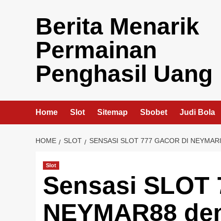
Skip
to
Berita Menarik
content
Permainan
Penghasil Uang
Home
Slot
Sitemap
Sbobet
Judi Bola
HOME
SLOT
SENSASI SLOT 777 GACOR DI NEYMA
Slot
Sensasi SLOT 
NEYMAR88 den