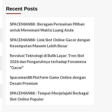
Recent Posts
SPACEMAN88 : Beragam Permainan Pilihan
untuk Menemani Waktu Luang Anda
SPACEMAN88 : Link Slot Online Gacor dengan
Kesempatan Maxwin Lebih Besar
Revolusi Teknologi di Balik Layar: Tren Slot
2026 dan Pengaruhnya terhadap Fenomena
“Gacor”
Spaceman88 Platform Game Online dengan
Desain Premium
SPACEMAN88 : Tempat Menjelajahi Berbagai
Slot Online Populer