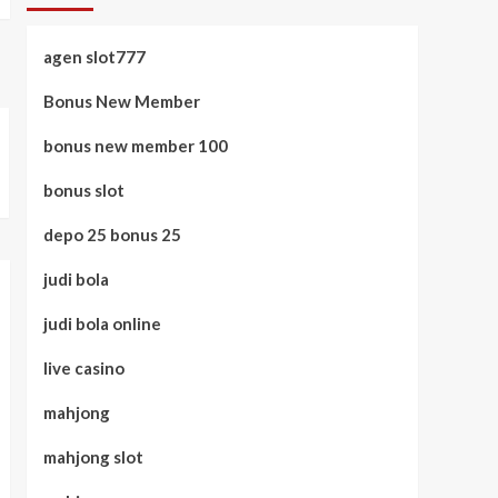
agen slot777
Bonus New Member
bonus new member 100
bonus slot
depo 25 bonus 25
judi bola
judi bola online
live casino
mahjong
mahjong slot