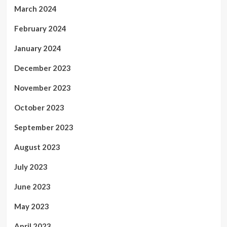
March 2024
February 2024
January 2024
December 2023
November 2023
October 2023
September 2023
August 2023
July 2023
June 2023
May 2023
April 2023