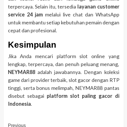
terpercaya. Selain itu, tersedia
layanan customer
service 24 jam
melalui live chat dan WhatsApp
untuk membantu setiap kebutuhan pemain dengan
cepat dan profesional.
Kesimpulan
Jika Anda mencari platform slot online yang
lengkap, terpercaya, dan penuh peluang menang,
NEYMAR88
adalah jawabannya. Dengan koleksi
game dari provider terbaik, slot gacor dengan RTP
tinggi, serta bonus melimpah, NEYMAR88 pantas
disebut sebagai
platform slot paling gacor di
Indonesia
.
Post
Previous