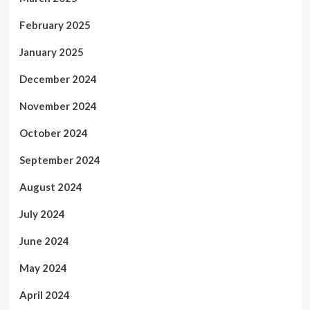
February 2025
January 2025
December 2024
November 2024
October 2024
September 2024
August 2024
July 2024
June 2024
May 2024
April 2024