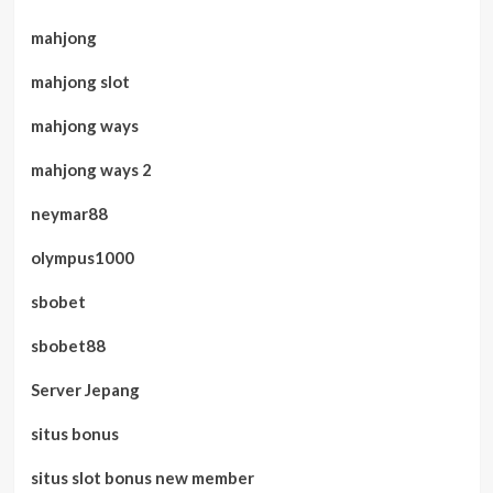
mahjong
mahjong slot
mahjong ways
mahjong ways 2
neymar88
olympus1000
sbobet
sbobet88
Server Jepang
situs bonus
situs slot bonus new member