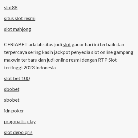
slot88
situs slot resmi
slot mahjong
CERIABET adalah situs judi
slot
gacor hari ini terbaik dan
terpercaya sering kasih jackpot penyedia slot online gampang
maxwin terbaru dan judi online resmi dengan RTP Slot
tertinggi 2023 Indonesia.
slot bet 100
sbobet
sbobet
idn poker
pragmatic play
slot depo qris