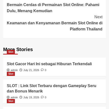
Bermain Cerdas di Permainan Slot Online: Pahami
Navigation
Dulu, Menang Kemudian
Next
Keamanan dan Kenyamanan Bermain Slot Online di
Platform Thailand
More Stories
Slot
Slot Gacor Hari Ini sebagai Hiburan Terkendali
admin
July 21, 2026
0
Slot
SLOT : Link Slot Terbaru dengan Gameplay Seru
dan Bonus Menarik
admin
July 19, 2026
0
Slot