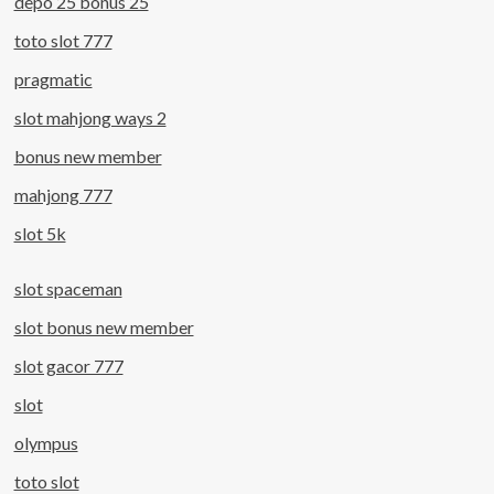
depo 25 bonus 25
toto slot 777
pragmatic
slot mahjong ways 2
bonus new member
mahjong 777
slot 5k
slot spaceman
slot bonus new member
slot gacor 777
slot
olympus
toto slot