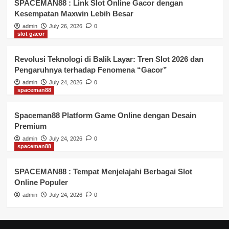
SPACEMAN88 : Link Slot Online Gacor dengan
Kesempatan Maxwin Lebih Besar
admin
July 26, 2026
0
slot gacor
Revolusi Teknologi di Balik Layar: Tren Slot 2026 dan
Pengaruhnya terhadap Fenomena “Gacor”
admin
July 24, 2026
0
spaceman88
Spaceman88 Platform Game Online dengan Desain
Premium
admin
July 24, 2026
0
spaceman88
SPACEMAN88 : Tempat Menjelajahi Berbagai Slot
Online Populer
admin
July 24, 2026
0