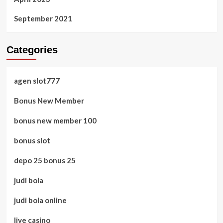
September 2021
Categories
agen slot777
Bonus New Member
bonus new member 100
bonus slot
depo 25 bonus 25
judi bola
judi bola online
live casino