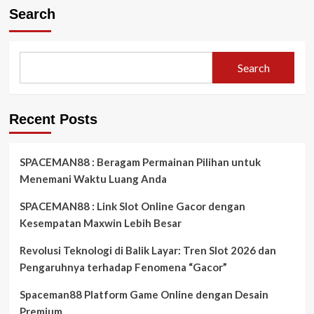
Search
Search
Recent Posts
SPACEMAN88 : Beragam Permainan Pilihan untuk
Menemani Waktu Luang Anda
SPACEMAN88 : Link Slot Online Gacor dengan
Kesempatan Maxwin Lebih Besar
Revolusi Teknologi di Balik Layar: Tren Slot 2026 dan
Pengaruhnya terhadap Fenomena “Gacor”
Spaceman88 Platform Game Online dengan Desain
Premium