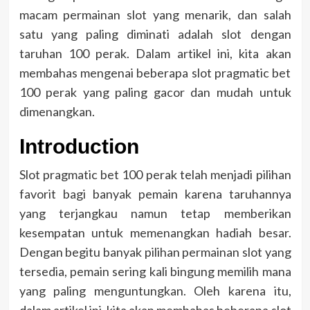
macam permainan slot yang menarik, dan salah
satu yang paling diminati adalah slot dengan
taruhan 100 perak. Dalam artikel ini, kita akan
membahas mengenai beberapa slot pragmatic bet
100 perak yang paling gacor dan mudah untuk
dimenangkan.
Introduction
Slot pragmatic bet 100 perak telah menjadi pilihan
favorit bagi banyak pemain karena taruhannya
yang terjangkau namun tetap memberikan
kesempatan untuk memenangkan hadiah besar.
Dengan begitu banyak pilihan permainan slot yang
tersedia, pemain sering kali bingung memilih mana
yang paling menguntungkan. Oleh karena itu,
dalam artikel ini, kita akan membahas beberapa slot