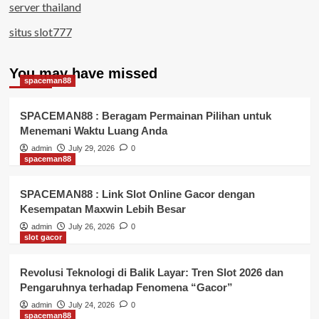
server thailand
situs slot777
You may have missed
spaceman88
SPACEMAN88 : Beragam Permainan Pilihan untuk
Menemani Waktu Luang Anda
admin
July 29, 2026
0
spaceman88
SPACEMAN88 : Link Slot Online Gacor dengan
Kesempatan Maxwin Lebih Besar
admin
July 26, 2026
0
slot gacor
Revolusi Teknologi di Balik Layar: Tren Slot 2026 dan
Pengaruhnya terhadap Fenomena “Gacor”
admin
July 24, 2026
0
spaceman88