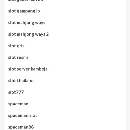
slot gampang jp
slot mahjong ways
slot mahjong ways 2
slot qris
slot resmi
slot server kamboja
slot thailand
slot777
spaceman
spaceman slot
spaceman88