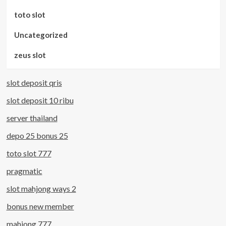
toto slot
Uncategorized
zeus slot
slot deposit qris
slot deposit 10 ribu
server thailand
depo 25 bonus 25
toto slot 777
pragmatic
slot mahjong ways 2
bonus new member
mahjong 777