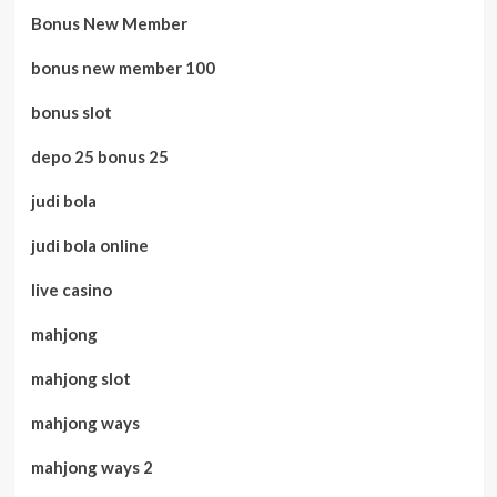
Bonus New Member
bonus new member 100
bonus slot
depo 25 bonus 25
judi bola
judi bola online
live casino
mahjong
mahjong slot
mahjong ways
mahjong ways 2