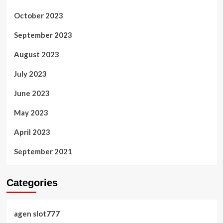
October 2023
September 2023
August 2023
July 2023
June 2023
May 2023
April 2023
September 2021
Categories
agen slot777