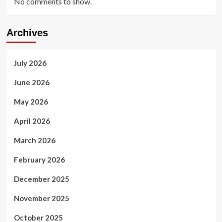
No comments to show.
Archives
July 2026
June 2026
May 2026
April 2026
March 2026
February 2026
December 2025
November 2025
October 2025