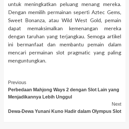
untuk meningkatkan peluang menang mereka.
Dengan memilih permainan seperti Aztec Gems,
Sweet Bonanza, atau Wild West Gold, pemain
dapat memaksimalkan kemenangan mereka
dengan taruhan yang terjangkau. Semoga artikel
ini bermanfaat dan membantu pemain dalam
mencari permainan slot pragmatic yang paling
menguntungkan.
Post
Previous
Perbedaan Mahjong Ways 2 dengan Slot Lain yang
Navigation
Menjadikannya Lebih Unggul
Next
Dewa-Dewa Yunani Kuno Hadir dalam Olympus Slot