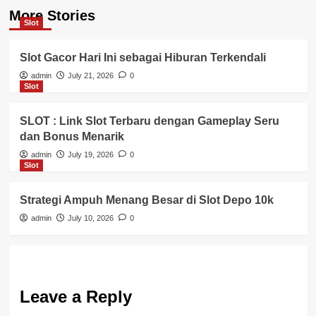
More Stories
Slot
Slot Gacor Hari Ini sebagai Hiburan Terkendali
admin
July 21, 2026
0
Slot
SLOT : Link Slot Terbaru dengan Gameplay Seru
dan Bonus Menarik
admin
July 19, 2026
0
Slot
Strategi Ampuh Menang Besar di Slot Depo 10k
admin
July 10, 2026
0
Leave a Reply