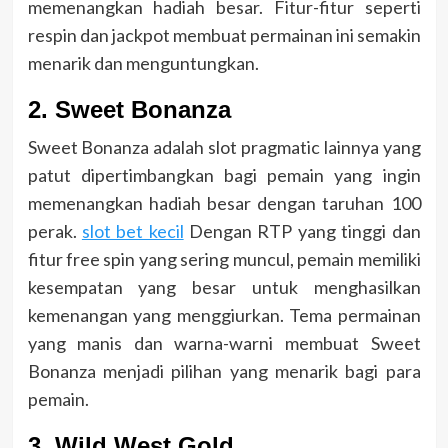
memenangkan hadiah besar. Fitur-fitur seperti
respin dan jackpot membuat permainan ini semakin
menarik dan menguntungkan.
2. Sweet Bonanza
Sweet Bonanza adalah slot pragmatic lainnya yang
patut dipertimbangkan bagi pemain yang ingin
memenangkan hadiah besar dengan taruhan 100
perak.
slot bet kecil
Dengan RTP yang tinggi dan
fitur free spin yang sering muncul, pemain memiliki
kesempatan yang besar untuk menghasilkan
kemenangan yang menggiurkan. Tema permainan
yang manis dan warna-warni membuat Sweet
Bonanza menjadi pilihan yang menarik bagi para
pemain.
3. Wild West Gold