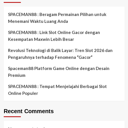
SPACEMAN88 : Beragam Permainan Pilihan untuk
Menemani Waktu Luang Anda
SPACEMAN88 : Link Slot Online Gacor dengan
Kesempatan Maxwin Lebih Besar
Revolusi Teknologi di Balik Layar: Tren Slot 2026 dan
Pengaruhnya terhadap Fenomena “Gacor”
Spaceman88 Platform Game Online dengan Desain
Premium
SPACEMAN88 : Tempat Menjelajahi Berbagai Slot
Online Populer
Recent Comments