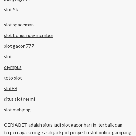
slot 5k
slot spaceman
slot bonus new member
slot gacor 777
slot
olympus
toto slot
slot88
situs slot resmi
slot mahjong
CERIABET adalah situs judi
slot
gacor hari ini terbaik dan
terpercaya sering kasih jackpot penyedia slot online gampang