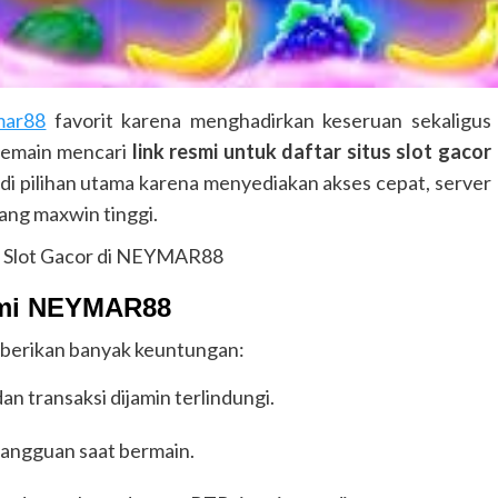
mar88
favorit karena menghadirkan keseruan sekaligus
pemain mencari
link resmi untuk daftar situs slot gacor
i pilihan utama karena menyediakan akses cepat, server
ang maxwin tinggi.
g Slot Gacor di NEYMAR88
smi NEYMAR88
berikan banyak keuntungan:
an transaksi dijamin terlindungi.
gangguan saat bermain.