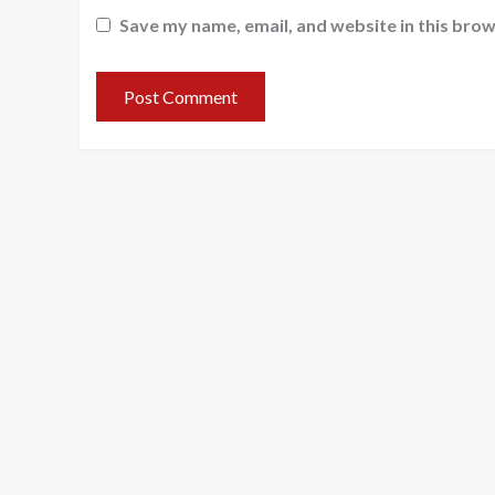
Save my name, email, and website in this brow