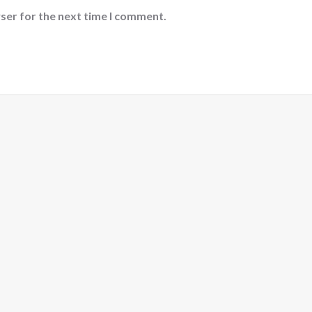
ser for the next time I comment.