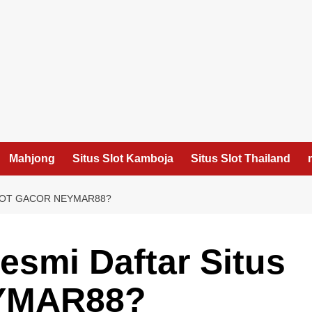
Mahjong
Situs Slot Kamboja
Situs Slot Thailand
SLOT GACOR NEYMAR88?
esmi Daftar Situs
EYMAR88?