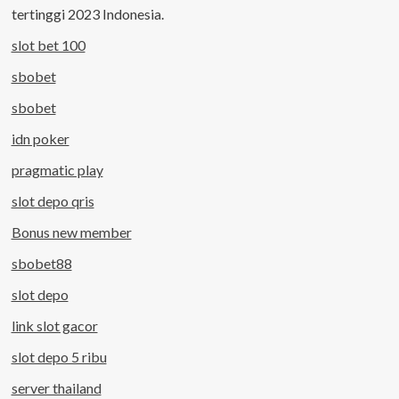
tertinggi 2023 Indonesia.
slot bet 100
sbobet
sbobet
idn poker
pragmatic play
slot depo qris
Bonus new member
sbobet88
slot depo
link slot gacor
slot depo 5 ribu
server thailand