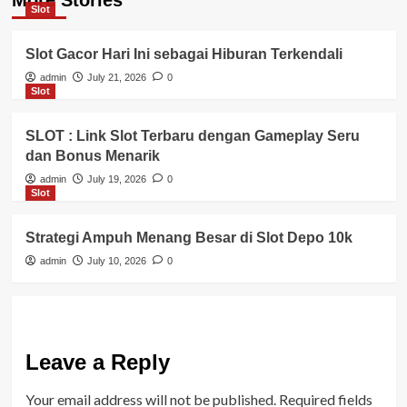
More Stories
Slot
Slot Gacor Hari Ini sebagai Hiburan Terkendali
admin
July 21, 2026
0
Slot
SLOT : Link Slot Terbaru dengan Gameplay Seru
dan Bonus Menarik
admin
July 19, 2026
0
Slot
Strategi Ampuh Menang Besar di Slot Depo 10k
admin
July 10, 2026
0
Leave a Reply
Your email address will not be published.
Required fields