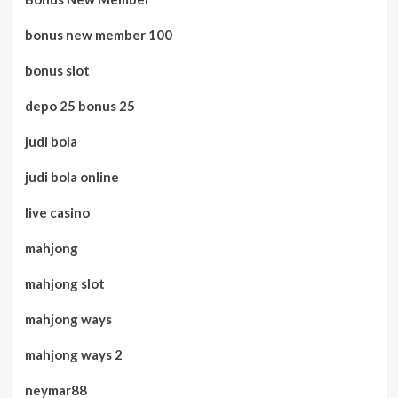
bonus new member 100
bonus slot
depo 25 bonus 25
judi bola
judi bola online
live casino
mahjong
mahjong slot
mahjong ways
mahjong ways 2
neymar88