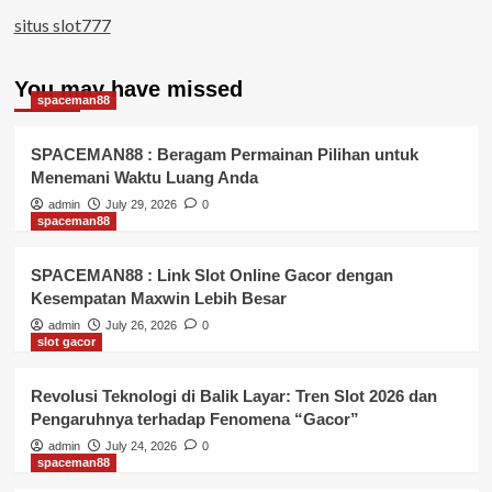
situs slot777
You may have missed
spaceman88
SPACEMAN88 : Beragam Permainan Pilihan untuk
Menemani Waktu Luang Anda
admin
July 29, 2026
0
spaceman88
SPACEMAN88 : Link Slot Online Gacor dengan
Kesempatan Maxwin Lebih Besar
admin
July 26, 2026
0
slot gacor
Revolusi Teknologi di Balik Layar: Tren Slot 2026 dan
Pengaruhnya terhadap Fenomena “Gacor”
admin
July 24, 2026
0
spaceman88