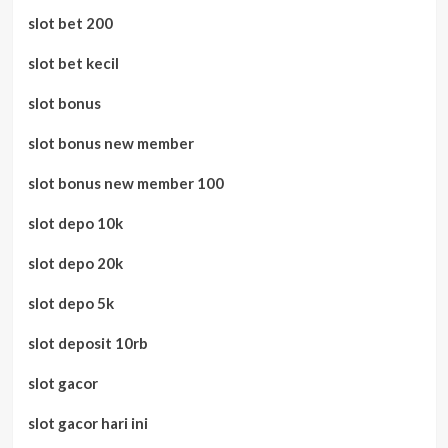
slot bet 200
slot bet kecil
slot bonus
slot bonus new member
slot bonus new member 100
slot depo 10k
slot depo 20k
slot depo 5k
slot deposit 10rb
slot gacor
slot gacor hari ini