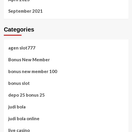
September 2021
Categories
agen slot777
Bonus New Member
bonus new member 100
bonus slot
depo 25 bonus 25
judi bola
judi bola online
live casino