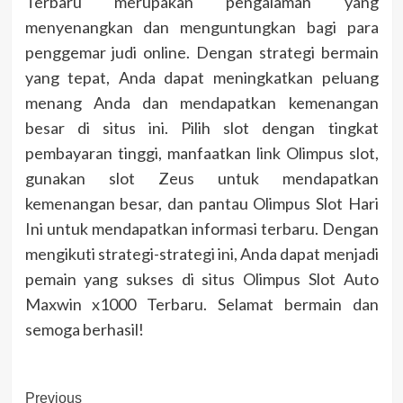
Terbaru merupakan pengalaman yang
menyenangkan dan menguntungkan bagi para
penggemar judi online. Dengan strategi bermain
yang tepat, Anda dapat meningkatkan peluang
menang Anda dan mendapatkan kemenangan
besar di situs ini. Pilih slot dengan tingkat
pembayaran tinggi, manfaatkan link Olimpus slot,
gunakan slot Zeus untuk mendapatkan
kemenangan besar, dan pantau Olimpus Slot Hari
Ini untuk mendapatkan informasi terbaru. Dengan
mengikuti strategi-strategi ini, Anda dapat menjadi
pemain yang sukses di situs Olimpus Slot Auto
Maxwin x1000 Terbaru. Selamat bermain dan
semoga berhasil!
Post
Previous