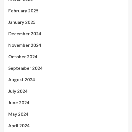
February 2025
January 2025
December 2024
November 2024
October 2024
September 2024
August 2024
July 2024
June 2024
May 2024
April 2024