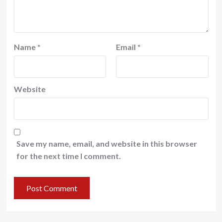
Name
*
Email
*
Website
Save my name, email, and website in this browser
for the next time I comment.