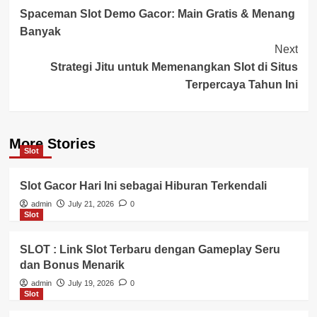
Spaceman Slot Demo Gacor: Main Gratis & Menang
Navigation
Banyak
Next
Strategi Jitu untuk Memenangkan Slot di Situs
Terpercaya Tahun Ini
More Stories
Slot
Slot Gacor Hari Ini sebagai Hiburan Terkendali
admin
July 21, 2026
0
Slot
SLOT : Link Slot Terbaru dengan Gameplay Seru
dan Bonus Menarik
admin
July 19, 2026
0
Slot