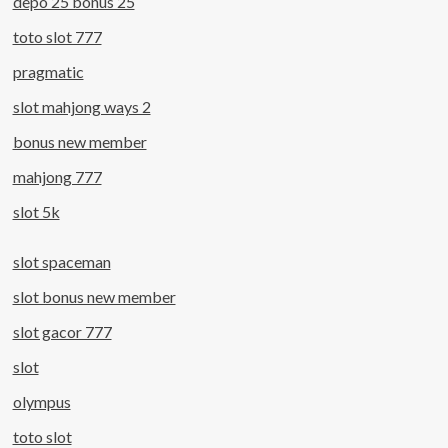
depo 25 bonus 25
toto slot 777
pragmatic
slot mahjong ways 2
bonus new member
mahjong 777
slot 5k
slot spaceman
slot bonus new member
slot gacor 777
slot
olympus
toto slot