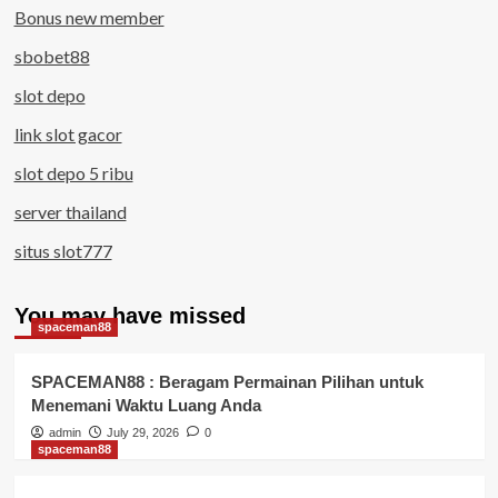
Bonus new member
sbobet88
slot depo
link slot gacor
slot depo 5 ribu
server thailand
situs slot777
You may have missed
spaceman88
SPACEMAN88 : Beragam Permainan Pilihan untuk
Menemani Waktu Luang Anda
admin
July 29, 2026
0
spaceman88