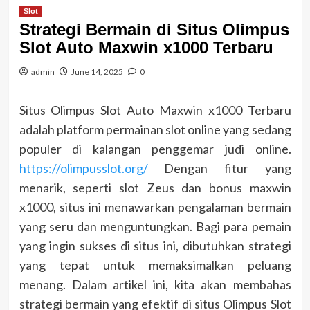
Slot
Strategi Bermain di Situs Olimpus
Slot Auto Maxwin x1000 Terbaru
admin
June 14, 2025
0
Situs Olimpus Slot Auto Maxwin x1000 Terbaru
adalah platform permainan slot online yang sedang
populer di kalangan penggemar judi online.
https://olimpusslot.org/
Dengan fitur yang
menarik, seperti slot Zeus dan bonus maxwin
x1000, situs ini menawarkan pengalaman bermain
yang seru dan menguntungkan. Bagi para pemain
yang ingin sukses di situs ini, dibutuhkan strategi
yang tepat untuk memaksimalkan peluang
menang. Dalam artikel ini, kita akan membahas
strategi bermain yang efektif di situs Olimpus Slot