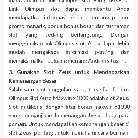
manfaatkanlah link Olimpus slot yang tersedia.
Link Olimpus slot dapat membantu Anda
mendapatkan informasi terbaru tentang promo-
promo menarik, bonus-bonus besar, dan turnamen
slot yang sedang berlangsung. Dengan
menggunakan link Olimpus slot, Anda dapat lebih
mudah mengakses informasi penting dan
memaksimalkan peluang menang Anda di situs ini.
3. Gunakan Slot Zeus untuk Mendapatkan
Kemenangan Besar
Salah satu slot unggulan yang tersedia di situs
Olimpus Slot Auto Maxwin x1000 adalah slot Zeus.
Slot ini dikenal dengan fitur bonus maxwin x1000
yang menjanjikan kemenangan besar bagi para
pemain. Untuk mendapatkan kemenangan besar di
slot Zeus, penting untuk memahami cara bermain