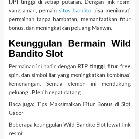
(JP) tinggi
di setiap putaran. Dengan link resmi
yang aman, pemain
situs bandito
bisa menikmati
permainan tanpa hambatan, memanfaatkan fitur
bonus, dan meningkatkan peluang Maxwin.
Keunggulan Bermain Wild
Bandito Slot
Permainan ini hadir dengan
RTP tinggi
, fitur free
spin, dan simbol liar yang meningkatkan kombinasi
kemenangan. Semua elemen ini mendukung
peluang JP lebih cepat datang.
Baca juga: Tips Maksimalkan Fitur Bonus di Slot
Gacor
Beberapa keunggulan Wild Bandito Slot lewat link
resmi: