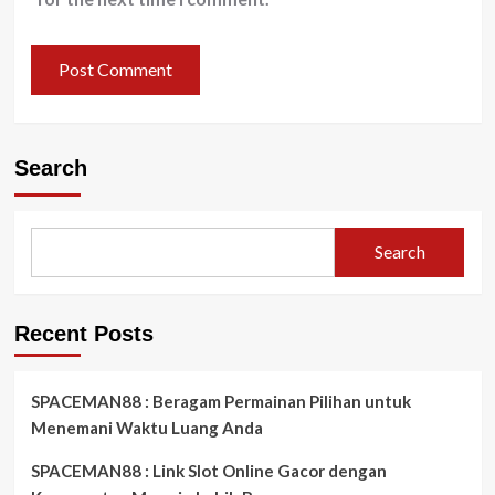
Search
Search
Recent Posts
SPACEMAN88 : Beragam Permainan Pilihan untuk
Menemani Waktu Luang Anda
SPACEMAN88 : Link Slot Online Gacor dengan