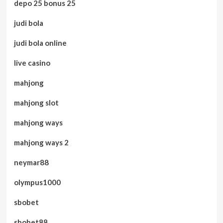
depo 25 bonus 25
judi bola
judi bola online
live casino
mahjong
mahjong slot
mahjong ways
mahjong ways 2
neymar88
olympus1000
sbobet
sbobet88