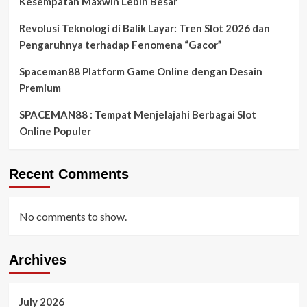
Kesempatan Maxwin Lebih Besar
Revolusi Teknologi di Balik Layar: Tren Slot 2026 dan
Pengaruhnya terhadap Fenomena “Gacor”
Spaceman88 Platform Game Online dengan Desain
Premium
SPACEMAN88 : Tempat Menjelajahi Berbagai Slot
Online Populer
Recent Comments
No comments to show.
Archives
July 2026