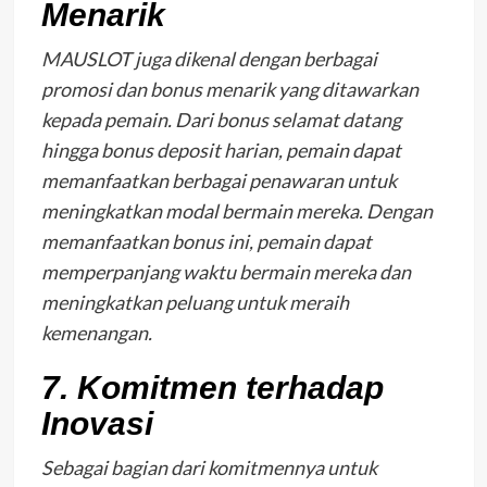
Menarik
MAUSLOT juga dikenal dengan berbagai
promosi dan bonus menarik yang ditawarkan
kepada pemain. Dari bonus selamat datang
hingga bonus deposit harian, pemain dapat
memanfaatkan berbagai penawaran untuk
meningkatkan modal bermain mereka. Dengan
memanfaatkan bonus ini, pemain dapat
memperpanjang waktu bermain mereka dan
meningkatkan peluang untuk meraih
kemenangan.
7. Komitmen terhadap
Inovasi
Sebagai bagian dari komitmennya untuk