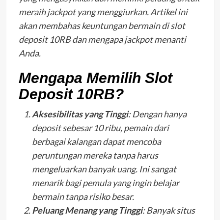
meraih jackpot yang menggiurkan. Artikel ini
akan membahas keuntungan bermain di slot
deposit 10RB dan mengapa jackpot menanti
Anda.
Mengapa Memilih Slot
Deposit 10RB?
Aksesibilitas yang Tinggi
: Dengan hanya
deposit sebesar 10 ribu, pemain dari
berbagai kalangan dapat mencoba
peruntungan mereka tanpa harus
mengeluarkan banyak uang. Ini sangat
menarik bagi pemula yang ingin belajar
bermain tanpa risiko besar.
Peluang Menang yang Tinggi
: Banyak situs