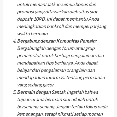
untuk memanfaatkan semua bonus dan
promosi yang ditawarkan oleh situs slot
deposit 10RB. Ini dapat membantu Anda
meningkatkan bankroll dan memperpanjang
waktu bermain.
Bergabung dengan Komunitas Pemain
:
Bergabunglah dengan forum atau grup
pemain slot untuk berbagi pengalaman dan
mendapatkan tips berharga. Anda dapat
belajar dari pengalaman orang lain dan
mendapatkan informasi tentang permainan
yang sedang gacor.
Bermain dengan Santai
: Ingatlah bahwa
tujuan utama bermain slot adalah untuk
bersenang-senang. Jangan terlalu fokus pada
kemenangan, tetapi nikmati setiap momen