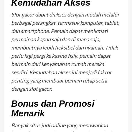
Kemudahan Akses
Slot gacor dapat diakses dengan mudah melalui
berbagai perangkat, termasuk komputer, tablet,
dan smartphone. Pemain dapat menikmati
permainan kapan saja dan di mana saja,
membuatnya lebih fleksibel dan nyaman. Tidak
perlu lagi pergi ke kasino fisik, pemain dapat
bermain dari kenyamanan rumah mereka
sendiri. Kemudahan akses ini menjadi faktor
penting yang membuat pemain tetap setia
dengan slot gacor.
Bonus dan Promosi
Menarik
Banyak situs judi online yang menawarkan