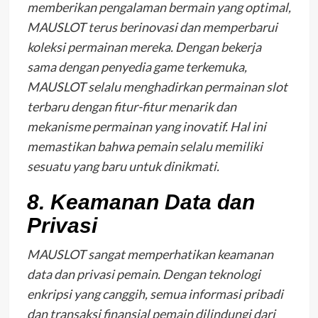
memberikan pengalaman bermain yang optimal,
MAUSLOT terus berinovasi dan memperbarui
koleksi permainan mereka. Dengan bekerja
sama dengan penyedia game terkemuka,
MAUSLOT selalu menghadirkan permainan slot
terbaru dengan fitur-fitur menarik dan
mekanisme permainan yang inovatif. Hal ini
memastikan bahwa pemain selalu memiliki
sesuatu yang baru untuk dinikmati.
8. Keamanan Data dan
Privasi
MAUSLOT sangat memperhatikan keamanan
data dan privasi pemain. Dengan teknologi
enkripsi yang canggih, semua informasi pribadi
dan transaksi finansial pemain dilindungi dari