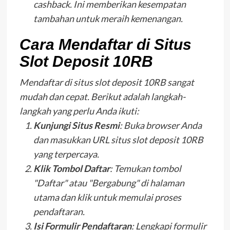
cashback. Ini memberikan kesempatan
tambahan untuk meraih kemenangan.
Cara Mendaftar di Situs
Slot Deposit 10RB
Mendaftar di situs slot deposit 10RB sangat
mudah dan cepat. Berikut adalah langkah-
langkah yang perlu Anda ikuti:
Kunjungi Situs Resmi
: Buka browser Anda
dan masukkan URL situs slot deposit 10RB
yang terpercaya.
Klik Tombol Daftar
: Temukan tombol
"Daftar" atau "Bergabung" di halaman
utama dan klik untuk memulai proses
pendaftaran.
Isi Formulir Pendaftaran
: Lengkapi formulir