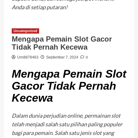
Anda di setiap putaran!
Uncategorized
Mengapa Pemain Slot Gacor
Tidak Pernah Kecewa
0
Urn8878463
September 7, 2024
Mengapa Pemain Slot
Gacor Tidak Pernah
Kecewa
Dalam dunia perjudian online, permainan slot
telah menjadi salah satu pilihan paling populer
bagi para pemain. Salah satu jenis slot yang