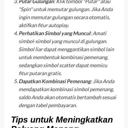
Putar Gulungan
: Klik tombol "Putar" atau
"Spin" untuk memutar gulungan. Jika Anda
ingin memutar gulungan secara otomatis,
aktifkan fitur autoplay.
Perhatikan Simbol yang Muncul
: Amati
simbol-simbol yang muncul di gulungan.
Simbol liar dapat menggantikan simbol lain
untuk membentuk kombinasi pemenang,
sedangkan simbol scatter dapat memicu
fitur putaran gratis.
Dapatkan Kombinasi Pemenang
: Jika Anda
mendapatkan kombinasi simbol pemenang,
saldo Anda akan otomatis bertambah sesuai
dengan tabel pembayaran.
Tips untuk Meningkatkan