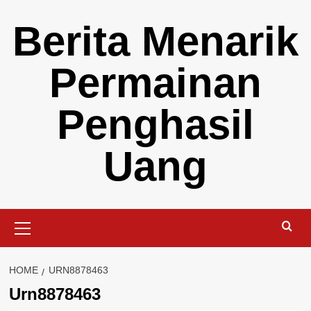
Skip
Berita Menarik
to
content
Permainan
Penghasil
Uang
Primary
Menu
HOME
URN8878463
Urn8878463