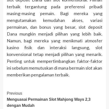
terbaik tergantung pada preferensi pribadi
masing-masing pemain. Bagi mereka yang
mengutamakan kemudahan akses, variasi
permainan, dan bonus yang besar, slot deposit
Dana mungkin menjadi pilihan yang lebih baik.
Namun, bagi mereka yang menikmati atmosfer
kasino fisik dan interaksi langsung, slot
konvensional tetap menjadi pilihan yang menarik.
Penting untuk mempertimbangkan faktor-faktor
ini sebelum memutuskan di mana bermain slot akan
memberikan pengalaman terbaik.
Post
Previous
Menguasai Permainan Slot Mahjong Ways 2,3
Navigation
dengan Mudah