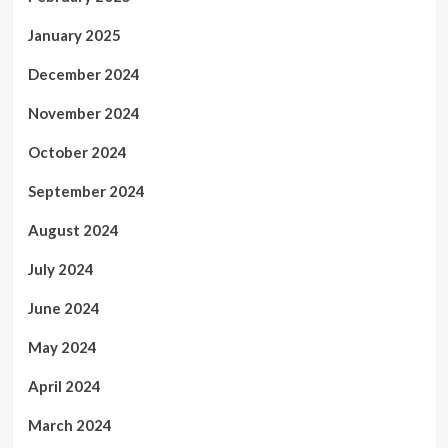
January 2025
December 2024
November 2024
October 2024
September 2024
August 2024
July 2024
June 2024
May 2024
April 2024
March 2024