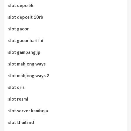
slot depo 5k
slot deposit 10rb
slot gacor
slot gacor hari ini
slot gampang jp
slot mahjong ways
slot mahjong ways 2
slot qris
slot resmi
slot server kamboja
slot thailand