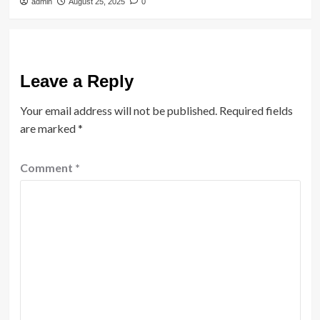
admin
August 25, 2025
0
Leave a Reply
Your email address will not be published.
Required fields
are marked
*
Comment
*