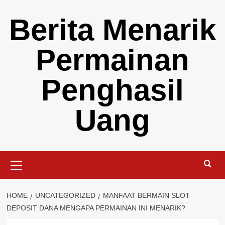
Skip
Berita Menarik
to
content
Permainan
Penghasil
Uang
Primary
Menu
HOME
UNCATEGORIZED
MANFAAT BERMAIN SLOT
DEPOSIT DANA MENGAPA PERMAINAN INI MENARIK?