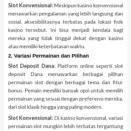
Slot Konvensional:
Meskipun kasino konvensional
menawarkan pengalaman yang lebih langsung dan
sosial, aksesibilitasnya terbatas pada lokasi fisik
kasino tersebut. Ini bisa menjadi kendala bagi
mereka yang tidak tinggal dekat dengan kasino
atau memiliki keterbatasan waktu.
2.
Variasi Permainan dan Pilihan
Slot Deposit Dana:
Platform online seperti slot
deposit Dana menawarkan berbagai pilihan
permainan slot dengan berbagai tema dan fitur
bonus. Pemain memiliki banyak opsi untuk memilih
permainan yang sesuai dengan preferensi mereka,
dari slot klasik hingga yang paling modern.
Slot Konvensional:
Di kasino konvensional, variasi
permainan slot mungkin lebih terbatas tergantung