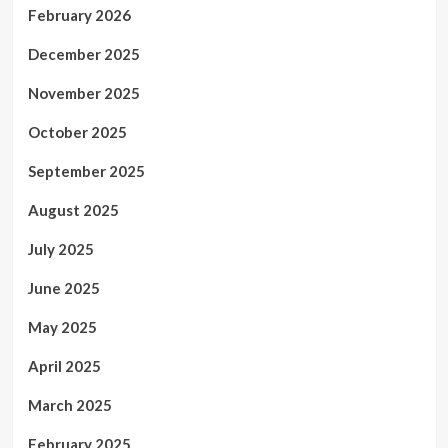
February 2026
December 2025
November 2025
October 2025
September 2025
August 2025
July 2025
June 2025
May 2025
April 2025
March 2025
February 2025