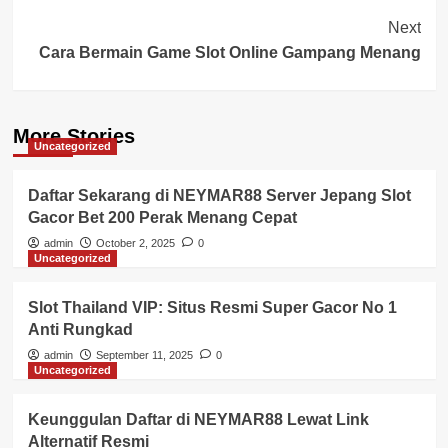
Post
Next
Cara Bermain Game Slot Online Gampang Menang
Navigation
More Stories
Uncategorized
Daftar Sekarang di NEYMAR88 Server Jepang Slot
Gacor Bet 200 Perak Menang Cepat
admin
October 2, 2025
0
Uncategorized
Slot Thailand VIP: Situs Resmi Super Gacor No 1
Anti Rungkad
admin
September 11, 2025
0
Uncategorized
Keunggulan Daftar di NEYMAR88 Lewat Link
Alternatif Resmi