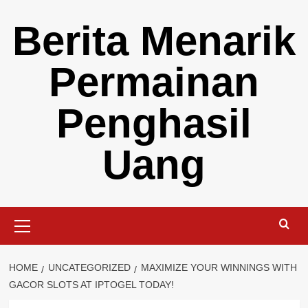
Skip
Berita Menarik
to
content
Permainan
Penghasil
Uang
Primary
Menu
HOME
UNCATEGORIZED
MAXIMIZE YOUR WINNINGS WITH
GACOR SLOTS AT IPTOGEL TODAY!