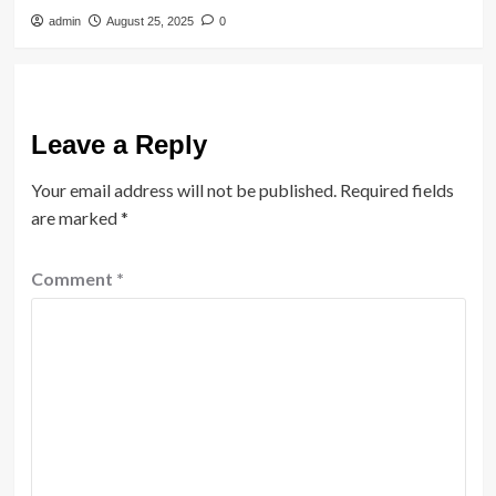
admin
August 25, 2025
0
Leave a Reply
Your email address will not be published.
Required fields
are marked
*
Comment
*