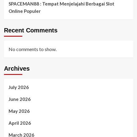
SPACEMAN88 : Tempat Menjelajahi Berbagai Slot
Online Populer
Recent Comments
No comments to show.
Archives
July 2026
June 2026
May 2026
April 2026
March 2026