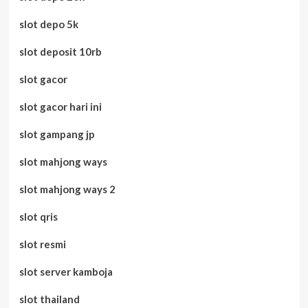
slot depo 5k
slot deposit 10rb
slot gacor
slot gacor hari ini
slot gampang jp
slot mahjong ways
slot mahjong ways 2
slot qris
slot resmi
slot server kamboja
slot thailand