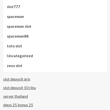
slot777
spaceman
spaceman slot
spaceman88
toto slot
Uncategorized
zeus slot
slot deposit qris
slot deposit 10 ribu
server thailand
depo 25 bonus 25