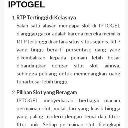
IPTOGEL
RTP Tertinggi di Kelasnya
Salah satu alasan mengapa slot di IPTOGEL
dianggap gacor adalah karena mereka memiliki
RTP tertinggi di antara situs-situs sejenis. RTP
yang tinggi berarti persentase uang yang
dikembalikan kepada pemain lebih besar
dibandingkan dengan situs slot lainnya,
sehingga peluang untuk memenangkan uang
tunai besar lebih tinggi.
Pilihan Slot yang Beragam
IPTOGEL menyediakan berbagai macam
permainan slot, mulai dari yang klasik hingga
yang paling modern dengan tema dan fitur-
fitur unik. Setiap permainan slot dilengkapi