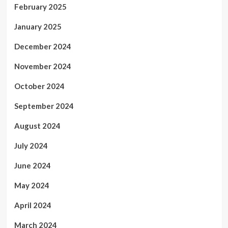
February 2025
January 2025
December 2024
November 2024
October 2024
September 2024
August 2024
July 2024
June 2024
May 2024
April 2024
March 2024