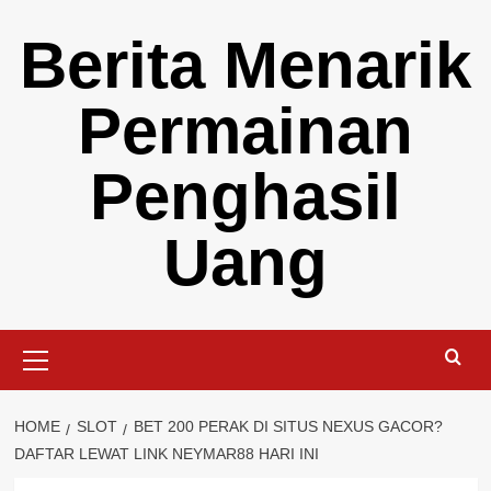
Skip
Berita Menarik
to
content
Permainan
Penghasil
Uang
Primary
Menu
HOME
SLOT
BET 200 PERAK DI SITUS NEXUS GACOR?
DAFTAR LEWAT LINK NEYMAR88 HARI INI