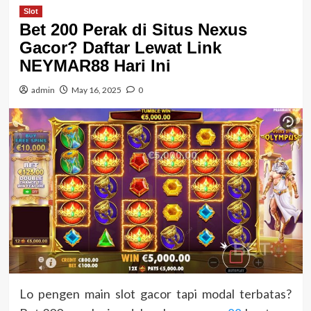
Slot
Bet 200 Perak di Situs Nexus
Gacor? Daftar Lewat Link
NEYMAR88 Hari Ini
admin
May 16, 2025
0
Lo pengen main slot gacor tapi modal terbatas?