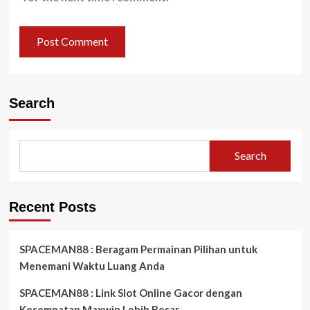
Search
Search
Recent Posts
SPACEMAN88 : Beragam Permainan Pilihan untuk
Menemani Waktu Luang Anda
SPACEMAN88 : Link Slot Online Gacor dengan
Kesempatan Maxwin Lebih Besar