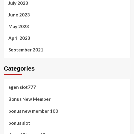
July 2023
June 2023
May 2023
April 2023
September 2021
Categories
agen slot777
Bonus New Member
bonus new member 100
bonus slot