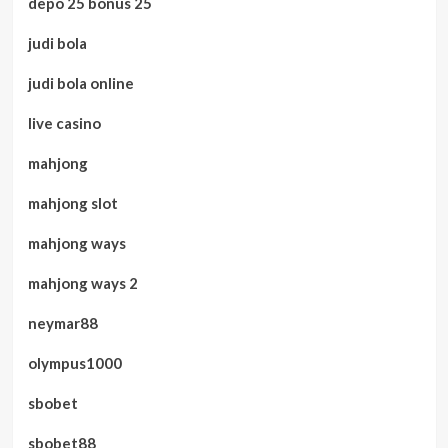
depo 25 bonus 25
judi bola
judi bola online
live casino
mahjong
mahjong slot
mahjong ways
mahjong ways 2
neymar88
olympus1000
sbobet
sbobet88