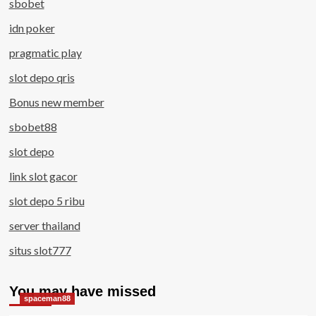
sbobet
idn poker
pragmatic play
slot depo qris
Bonus new member
sbobet88
slot depo
link slot gacor
slot depo 5 ribu
server thailand
situs slot777
You may have missed
spaceman88