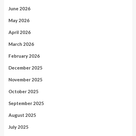
June 2026
May 2026
April 2026
March 2026
February 2026
December 2025
November 2025
October 2025
September 2025
August 2025
July 2025