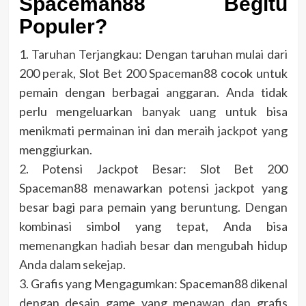
Spaceman88 Begitu
Populer?
1. Taruhan Terjangkau: Dengan taruhan mulai dari
200 perak, Slot Bet 200 Spaceman88 cocok untuk
pemain dengan berbagai anggaran. Anda tidak
perlu mengeluarkan banyak uang untuk bisa
menikmati permainan ini dan meraih jackpot yang
menggiurkan.
2. Potensi Jackpot Besar: Slot Bet 200
Spaceman88 menawarkan potensi jackpot yang
besar bagi para pemain yang beruntung. Dengan
kombinasi simbol yang tepat, Anda bisa
memenangkan hadiah besar dan mengubah hidup
Anda dalam sekejap.
3. Grafis yang Mengagumkan: Spaceman88 dikenal
dengan desain game yang menawan dan grafis