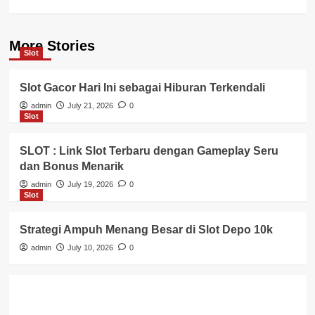
More Stories
Slot
Slot Gacor Hari Ini sebagai Hiburan Terkendali
admin
July 21, 2026
0
Slot
SLOT : Link Slot Terbaru dengan Gameplay Seru
dan Bonus Menarik
admin
July 19, 2026
0
Slot
Strategi Ampuh Menang Besar di Slot Depo 10k
admin
July 10, 2026
0