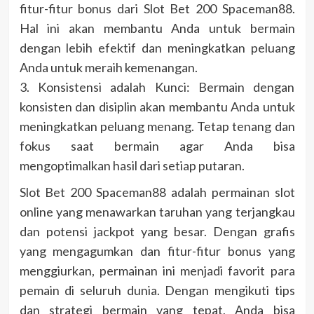
fitur-fitur bonus dari Slot Bet 200 Spaceman88.
Hal ini akan membantu Anda untuk bermain
dengan lebih efektif dan meningkatkan peluang
Anda untuk meraih kemenangan.
3. Konsistensi adalah Kunci: Bermain dengan
konsisten dan disiplin akan membantu Anda untuk
meningkatkan peluang menang. Tetap tenang dan
fokus saat bermain agar Anda bisa
mengoptimalkan hasil dari setiap putaran.
Slot Bet 200 Spaceman88 adalah permainan slot
online yang menawarkan taruhan yang terjangkau
dan potensi jackpot yang besar. Dengan grafis
yang mengagumkan dan fitur-fitur bonus yang
menggiurkan, permainan ini menjadi favorit para
pemain di seluruh dunia. Dengan mengikuti tips
dan strategi bermain yang tepat, Anda bisa