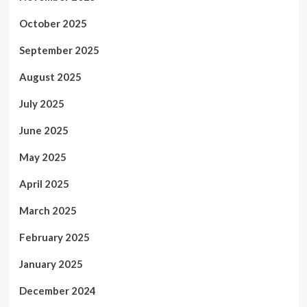
October 2025
September 2025
August 2025
July 2025
June 2025
May 2025
April 2025
March 2025
February 2025
January 2025
December 2024