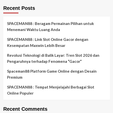
Recent Posts
SPACEMAN88 : Beragam Permainan Pilihan untuk
Menemani Waktu Luang Anda
SPACEMAN88 : Link Slot Online Gacor dengan
Kesempatan Maxwin Lebih Besar
Revolusi Teknologi di Balik Layar: Tren Slot 2026 dan
Pengaruhnya terhadap Fenomena “Gacor”
Spaceman88 Platform Game Online dengan Desain
Premium
SPACEMAN88 : Tempat Menjelajahi Berbagai Slot
Online Populer
Recent Comments