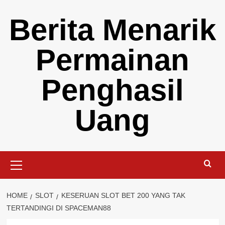
Skip
Berita Menarik
to
content
Permainan
Penghasil
Uang
Primary
Menu
HOME
SLOT
KESERUAN SLOT BET 200 YANG TAK
TERTANDINGI DI SPACEMAN88