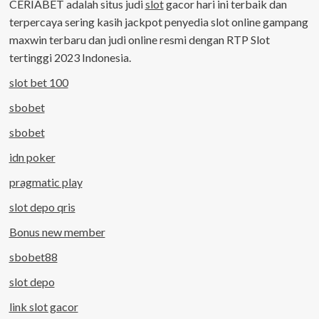
CERIABET adalah situs judi
slot
gacor hari ini terbaik dan
terpercaya sering kasih jackpot penyedia slot online gampang
maxwin terbaru dan judi online resmi dengan RTP Slot
tertinggi 2023 Indonesia.
slot bet 100
sbobet
sbobet
idn poker
pragmatic play
slot depo qris
Bonus new member
sbobet88
slot depo
link slot gacor