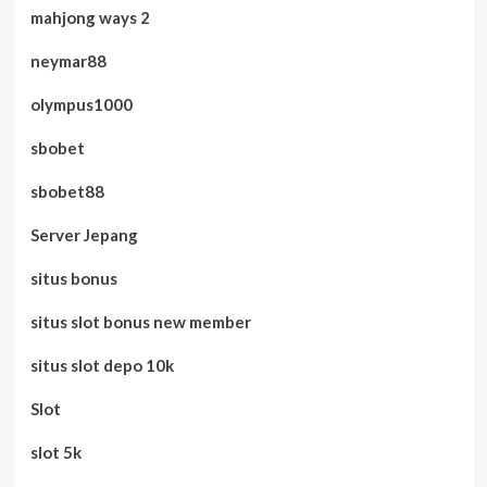
mahjong ways 2
neymar88
olympus1000
sbobet
sbobet88
Server Jepang
situs bonus
situs slot bonus new member
situs slot depo 10k
Slot
slot 5k