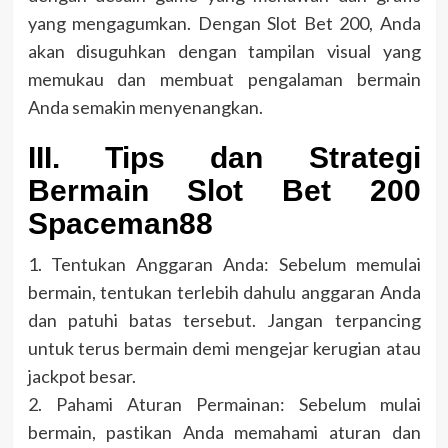
yang mengagumkan. Dengan Slot Bet 200, Anda
akan disuguhkan dengan tampilan visual yang
memukau dan membuat pengalaman bermain
Anda semakin menyenangkan.
III. Tips dan Strategi
Bermain Slot Bet 200
Spaceman88
1. Tentukan Anggaran Anda: Sebelum memulai
bermain, tentukan terlebih dahulu anggaran Anda
dan patuhi batas tersebut. Jangan terpancing
untuk terus bermain demi mengejar kerugian atau
jackpot besar.
2. Pahami Aturan Permainan: Sebelum mulai
bermain, pastikan Anda memahami aturan dan