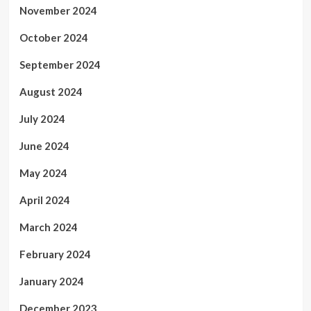
November 2024
October 2024
September 2024
August 2024
July 2024
June 2024
May 2024
April 2024
March 2024
February 2024
January 2024
December 2023