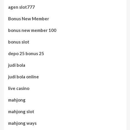
agen slot777
Bonus New Member
bonus new member 100
bonus slot
depo 25 bonus 25
judi bola
judi bola online
live casino
mahjong
mahjong slot
mahjong ways