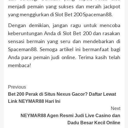
menjadi pemain yang sukses dan meraih jackpot
yang menggiurkan di Slot Bet 200 Spaceman88.
Dengan demikian, jangan ragu untuk mencoba
keberuntungan Anda di Slot Bet 200 dan rasakan
sensasi bermain yang seru dan mendebarkan di
Spaceman88. Semoga artikel ini bermanfaat bagi
Anda para pemain judi online. Terima kasih telah
membaca!
Post
Previous
Bet 200 Perak di Situs Nexus Gacor? Daftar Lewat
Navigation
Link NEYMAR88 Hari Ini
Next
NEYMAR88 Agen Resmi Judi Live Casino dan
Dadu Besar Kecil Online