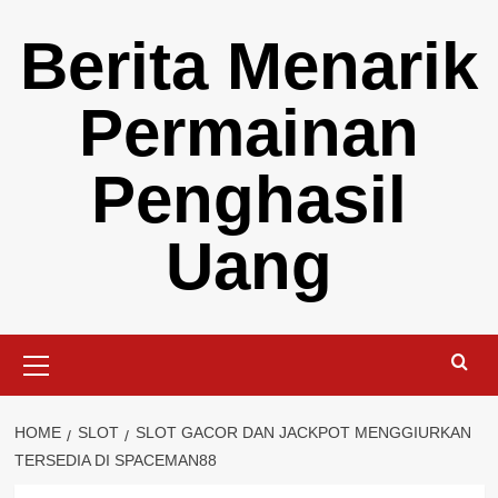
Skip
Berita Menarik
to
content
Permainan
Penghasil
Uang
Primary
Menu
HOME
SLOT
SLOT GACOR DAN JACKPOT MENGGIURKAN
TERSEDIA DI SPACEMAN88