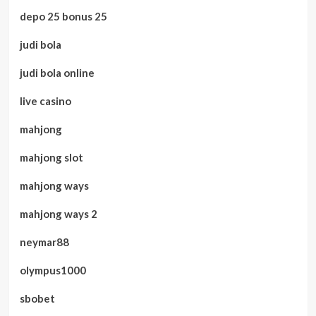
depo 25 bonus 25
judi bola
judi bola online
live casino
mahjong
mahjong slot
mahjong ways
mahjong ways 2
neymar88
olympus1000
sbobet