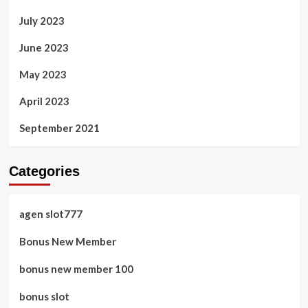
July 2023
June 2023
May 2023
April 2023
September 2021
Categories
agen slot777
Bonus New Member
bonus new member 100
bonus slot