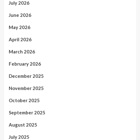
July 2026
June 2026
May 2026
April 2026
March 2026
February 2026
December 2025
November 2025
October 2025
September 2025
August 2025
July 2025