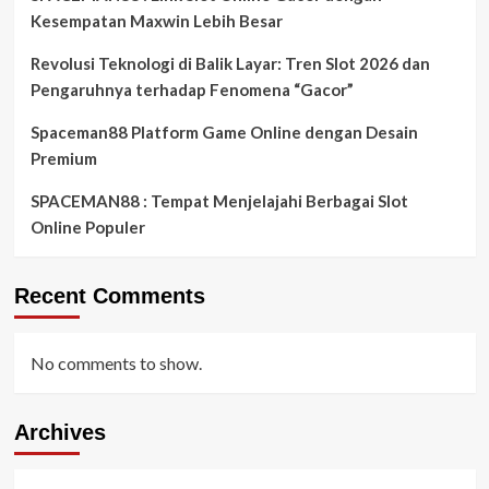
Kesempatan Maxwin Lebih Besar
Revolusi Teknologi di Balik Layar: Tren Slot 2026 dan
Pengaruhnya terhadap Fenomena “Gacor”
Spaceman88 Platform Game Online dengan Desain
Premium
SPACEMAN88 : Tempat Menjelajahi Berbagai Slot
Online Populer
Recent Comments
No comments to show.
Archives