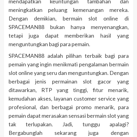
mendapatkan keuntungan tambahan dan
meningkatkan peluang kemenangan mereka.
Dengan demikian, bermain slot online di
SPACEMAN88 bukan hanya menyenangkan,
tetapi juga dapat memberikan hasil yang
menguntungkan bagi para pemain.
SPACEMAN88 adalah pilihan terbaik bagi para
pemain yang ingin menikmati pengalaman bermain
slot online yang seru dan menguntungkan. Dengan
berbagai jenis permainan slot gacor yang
ditawarkan, RTP yang tinggi, fitur menarik,
kemudahan akses, layanan customer service yang
profesional, dan berbagai promo menarik, para
pemain dapat merasakan sensasi bermain slot yang
tak terlupakan. Jadi, tunggu apalagi?
Bergabunglah sekarang juga dengan