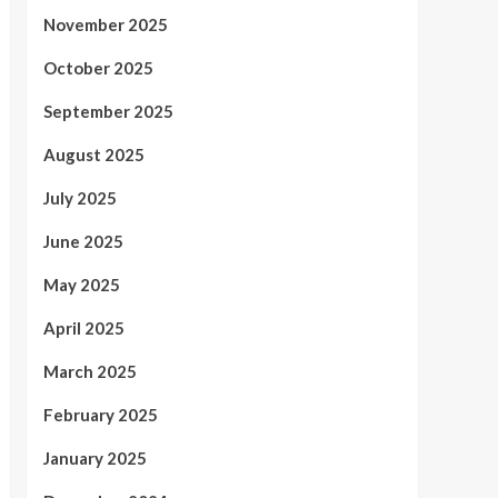
November 2025
October 2025
September 2025
August 2025
July 2025
June 2025
May 2025
April 2025
March 2025
February 2025
January 2025