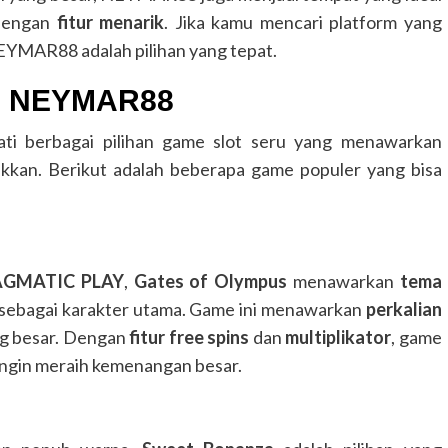
engan
fitur menarik
. Jika kamu mencari platform yang
YMAR88 adalah pilihan yang tepat.
 di NEYMAR88
ti berbagai pilihan game slot seru yang menawarkan
kkan. Berikut adalah beberapa game populer yang bisa
AGMATIC PLAY
,
Gates of Olympus
menawarkan
tema
sebagai karakter utama. Game ini menawarkan
perkalian
g besar. Dengan
fitur free spins
dan
multiplikator
, game
 ingin meraih kemenangan besar.