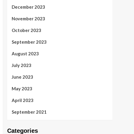
December 2023
November 2023
October 2023
September 2023
August 2023
July 2023
June 2023
May 2023
April 2023
September 2021
Categories