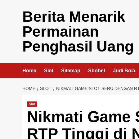
Skip
to
Berita Menarik
content
Permainan
Penghasil Uang
Home
Slot
Sitemap
Sbobet
Judi Bola
HOME
SLOT
NIKMATI GAME SLOT SERU DENGAN RT
Slot
Nikmati Game 
RTP Tinggi di