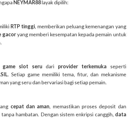
engapa
NEYMAR88
layak dipilih:
iliki
RTP tinggi
, memberikan peluang kemenangan yang
 gacor
yang memberi kesempatan kepada pemain untuk
.
n game slot seru
dari
provider terkemuka
seperti
SIL
. Setiap game memiliki tema, fitur, dan mekanisme
n yang seru dan bervariasi bagi setiap pemain.
yang
cepat dan aman
, memastikan proses deposit dan
 tanpa hambatan. Dengan sistem enkripsi canggih,
data