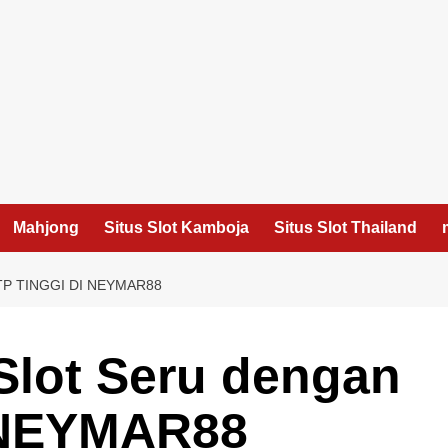
Mahjong
Situs Slot Kamboja
Situs Slot Thailand
P TINGGI DI NEYMAR88
Slot Seru dengan
 NEYMAR88