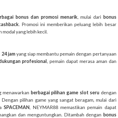
rbagai bonus dan promosi menarik
, mulai dari
bonus
cashback
. Promosi ini memberikan peluang lebih besar
modal yang lebih kecil.
 24 jam
yang siap membantu pemain dengan pertanyaan
dukungan profesional
, pemain dapat merasa aman dan
g menawarkan
berbagai pilihan game slot seru
dengan
. Dengan pilihan game yang sangat beragam, mulai dari
ga
SPACEMAN
, NEYMAR88 memastikan pemain dapat
enangkan dan menguntungkan. Ditambah dengan
bonus