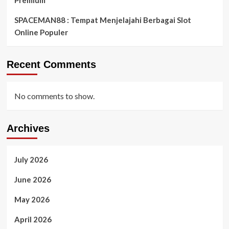
SPACEMAN88 : Tempat Menjelajahi Berbagai Slot
Online Populer
Recent Comments
No comments to show.
Archives
July 2026
June 2026
May 2026
April 2026