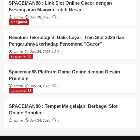
SPACEMAN88 : Link Slot Online Gacor dengan
Kesempatan Maxwin Lebih Besar
admin
July 26, 2026
0
slot gacor
Revolusi Teknologi di Balik Layar: Tren Slot 2026 dan
Pengaruhnya terhadap Fenomena “Gacor”
admin
July 24, 2026
0
spaceman88
Spaceman88 Platform Game Online dengan Desain
Premium
admin
July 24, 2026
0
spaceman88
SPACEMAN88 : Tempat Menjelajahi Berbagai Slot
Online Populer
admin
July 24, 2026
0