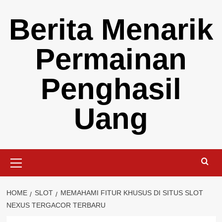
Skip
Berita Menarik
to
content
Permainan
Penghasil
Uang
Primary
Menu
HOME
SLOT
MEMAHAMI FITUR KHUSUS DI SITUS SLOT
NEXUS TERGACOR TERBARU