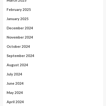
March 2025
February 2025
January 2025
December 2024
November 2024
October 2024
September 2024
August 2024
July 2024
June 2024
May 2024
April 2024