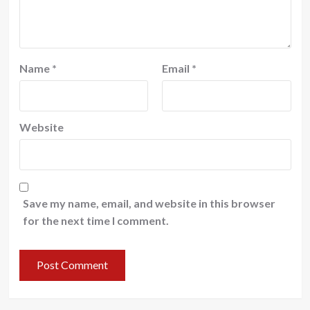
Name
*
Email
*
Website
Save my name, email, and website in this browser
for the next time I comment.