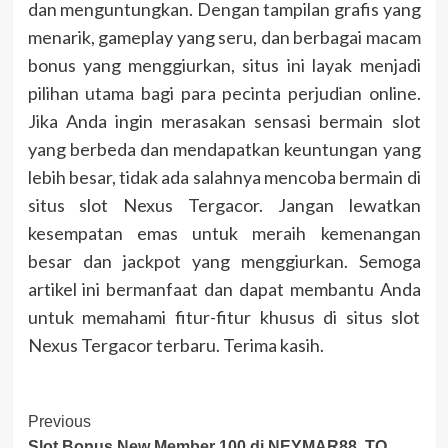
dan menguntungkan. Dengan tampilan grafis yang
menarik, gameplay yang seru, dan berbagai macam
bonus yang menggiurkan, situs ini layak menjadi
pilihan utama bagi para pecinta perjudian online.
Jika Anda ingin merasakan sensasi bermain slot
yang berbeda dan mendapatkan keuntungan yang
lebih besar, tidak ada salahnya mencoba bermain di
situs slot Nexus Tergacor. Jangan lewatkan
kesempatan emas untuk meraih kemenangan
besar dan jackpot yang menggiurkan. Semoga
artikel ini bermanfaat dan dapat membantu Anda
untuk memahami fitur-fitur khusus di situs slot
Nexus Tergacor terbaru. Terima kasih.
Post
Previous
Slot Bonus New Member 100 di NEYMAR88, TO