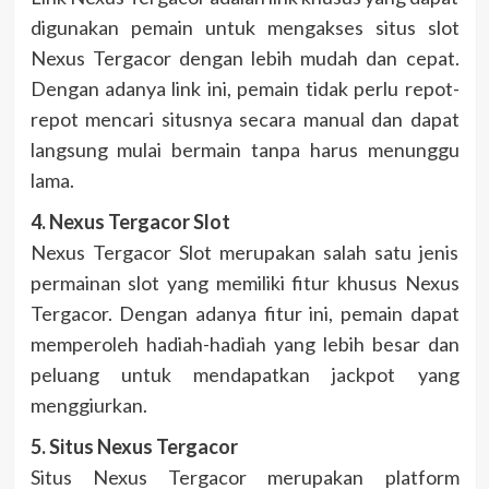
digunakan pemain untuk mengakses situs slot
Nexus Tergacor dengan lebih mudah dan cepat.
Dengan adanya link ini, pemain tidak perlu repot-
repot mencari situsnya secara manual dan dapat
langsung mulai bermain tanpa harus menunggu
lama.
4. Nexus Tergacor Slot
Nexus Tergacor Slot merupakan salah satu jenis
permainan slot yang memiliki fitur khusus Nexus
Tergacor. Dengan adanya fitur ini, pemain dapat
memperoleh hadiah-hadiah yang lebih besar dan
peluang untuk mendapatkan jackpot yang
menggiurkan.
5. Situs Nexus Tergacor
Situs Nexus Tergacor merupakan platform