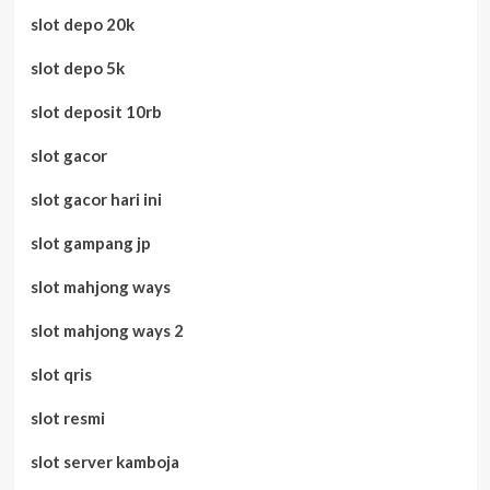
slot depo 20k
slot depo 5k
slot deposit 10rb
slot gacor
slot gacor hari ini
slot gampang jp
slot mahjong ways
slot mahjong ways 2
slot qris
slot resmi
slot server kamboja