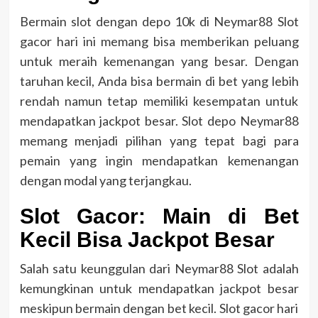
Bermain slot dengan depo 10k di Neymar88 Slot
gacor hari ini memang bisa memberikan peluang
untuk meraih kemenangan yang besar. Dengan
taruhan kecil, Anda bisa bermain di bet yang lebih
rendah namun tetap memiliki kesempatan untuk
mendapatkan jackpot besar. Slot depo Neymar88
memang menjadi pilihan yang tepat bagi para
pemain yang ingin mendapatkan kemenangan
dengan modal yang terjangkau.
Slot Gacor: Main di Bet
Kecil Bisa Jackpot Besar
Salah satu keunggulan dari Neymar88 Slot adalah
kemungkinan untuk mendapatkan jackpot besar
meskipun bermain dengan bet kecil. Slot gacor hari