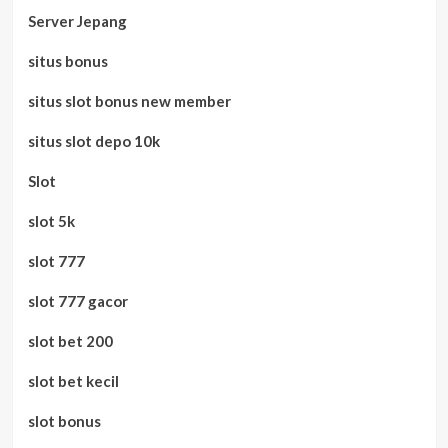
Server Jepang
situs bonus
situs slot bonus new member
situs slot depo 10k
Slot
slot 5k
slot 777
slot 777 gacor
slot bet 200
slot bet kecil
slot bonus