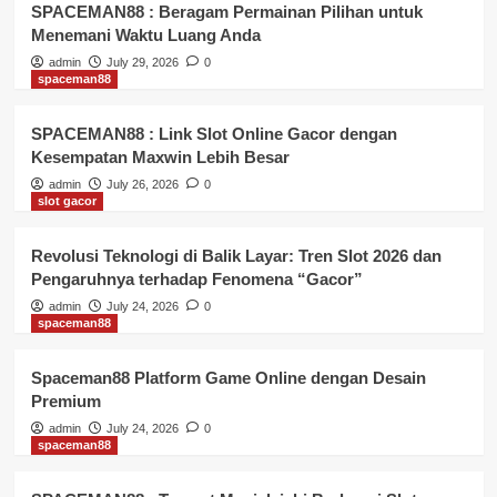
SPACEMAN88 : Beragam Permainan Pilihan untuk
Menemani Waktu Luang Anda
admin
July 29, 2026
0
spaceman88
SPACEMAN88 : Link Slot Online Gacor dengan
Kesempatan Maxwin Lebih Besar
admin
July 26, 2026
0
slot gacor
Revolusi Teknologi di Balik Layar: Tren Slot 2026 dan
Pengaruhnya terhadap Fenomena “Gacor”
admin
July 24, 2026
0
spaceman88
Spaceman88 Platform Game Online dengan Desain
Premium
admin
July 24, 2026
0
spaceman88