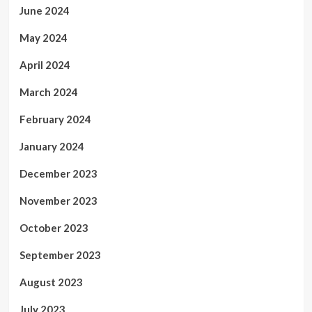
June 2024
May 2024
April 2024
March 2024
February 2024
January 2024
December 2023
November 2023
October 2023
September 2023
August 2023
July 2023