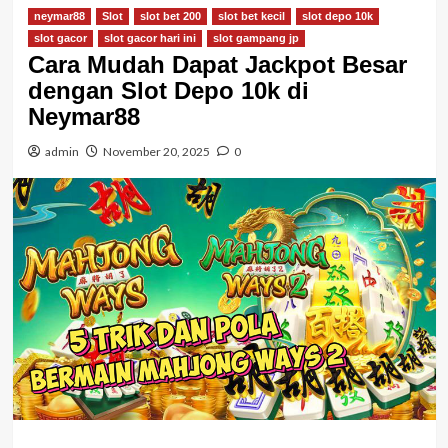
neymar88
Slot
slot bet 200
slot bet kecil
slot depo 10k
slot gacor
slot gacor hari ini
slot gampang jp
Cara Mudah Dapat Jackpot Besar
dengan Slot Depo 10k di
Neymar88
admin
November 20, 2025
0