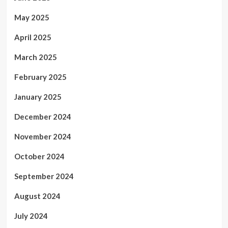
May 2025
April 2025
March 2025
February 2025
January 2025
December 2024
November 2024
October 2024
September 2024
August 2024
July 2024