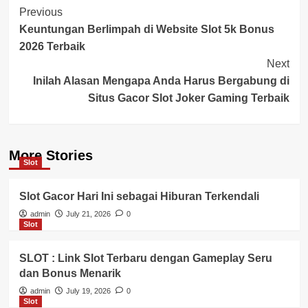
Post
Previous
Keuntungan Berlimpah di Website Slot 5k Bonus
Navigation
2026 Terbaik
Next
Inilah Alasan Mengapa Anda Harus Bergabung di
Situs Gacor Slot Joker Gaming Terbaik
More Stories
Slot
Slot Gacor Hari Ini sebagai Hiburan Terkendali
admin
July 21, 2026
0
Slot
SLOT : Link Slot Terbaru dengan Gameplay Seru
dan Bonus Menarik
admin
July 19, 2026
0
Slot