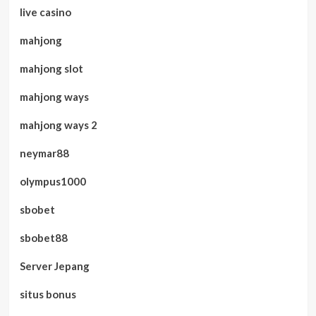
live casino
mahjong
mahjong slot
mahjong ways
mahjong ways 2
neymar88
olympus1000
sbobet
sbobet88
Server Jepang
situs bonus