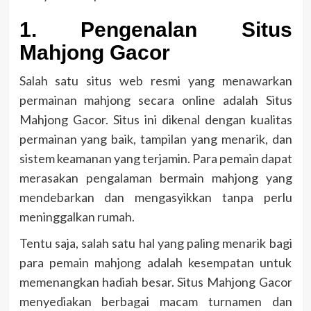
1. Pengenalan Situs
Mahjong Gacor
Salah satu situs web resmi yang menawarkan
permainan mahjong secara online adalah Situs
Mahjong Gacor. Situs ini dikenal dengan kualitas
permainan yang baik, tampilan yang menarik, dan
sistem keamanan yang terjamin. Para pemain dapat
merasakan pengalaman bermain mahjong yang
mendebarkan dan mengasyikkan tanpa perlu
meninggalkan rumah.
Tentu saja, salah satu hal yang paling menarik bagi
para pemain mahjong adalah kesempatan untuk
memenangkan hadiah besar. Situs Mahjong Gacor
menyediakan berbagai macam turnamen dan