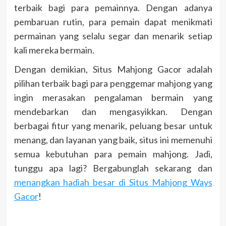
terbaik bagi para pemainnya. Dengan adanya
pembaruan rutin, para pemain dapat menikmati
permainan yang selalu segar dan menarik setiap
kali mereka bermain.
Dengan demikian, Situs Mahjong Gacor adalah
pilihan terbaik bagi para penggemar mahjong yang
ingin merasakan pengalaman bermain yang
mendebarkan dan mengasyikkan. Dengan
berbagai fitur yang menarik, peluang besar untuk
menang, dan layanan yang baik, situs ini memenuhi
semua kebutuhan para pemain mahjong. Jadi,
tunggu apa lagi? Bergabunglah sekarang dan
menangkan hadiah besar di Situs Mahjong Ways
Gacor
!