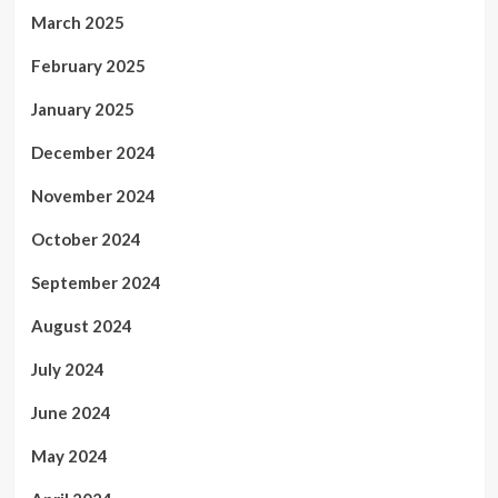
March 2025
February 2025
January 2025
December 2024
November 2024
October 2024
September 2024
August 2024
July 2024
June 2024
May 2024