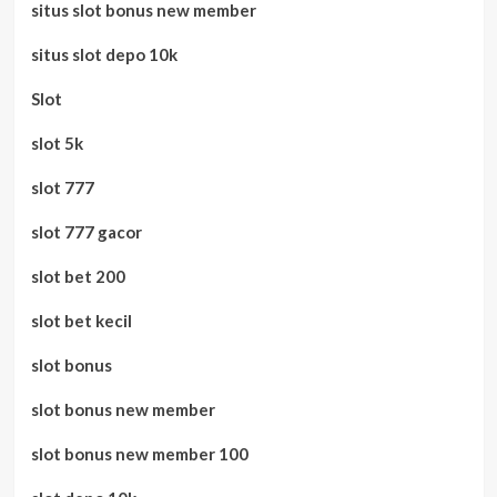
situs slot bonus new member
situs slot depo 10k
Slot
slot 5k
slot 777
slot 777 gacor
slot bet 200
slot bet kecil
slot bonus
slot bonus new member
slot bonus new member 100