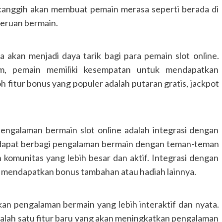
ih canggih akan membuat pemain merasa seperti berada di
eruan bermain.
ga akan menjadi daya tarik bagi para pemain slot online.
m, pemain memiliki kesempatan untuk mendapatkan
 fitur bonus yang populer adalah putaran gratis, jackpot
engalaman bermain slot online adalah integrasi dengan
in dapat berbagi pengalaman bermain dengan teman-teman
 komunitas yang lebih besar dan aktif. Integrasi dengan
 mendapatkan bonus tambahan atau hadiah lainnya.
nkan pengalaman bermain yang lebih interaktif dan nyata.
i salah satu fitur baru yang akan meningkatkan pengalaman