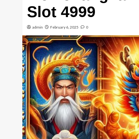
Slot 4999
admin
February 6, 2025
0