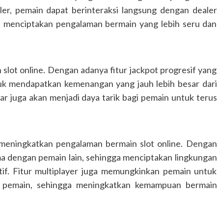
ler, pemain dapat berinteraksi langsung dengan dealer
a menciptakan pengalaman bermain yang lebih seru dan
 slot online. Dengan adanya fitur jackpot progresif yang
tuk mendapatkan kemenangan yang jauh lebih besar dari
ar juga akan menjadi daya tarik bagi pemain untuk terus
an meningkatkan pengalaman bermain slot online. Dengan
ma dengan pemain lain, sehingga menciptakan lingkungan
tif. Fitur multiplayer juga memungkinkan pemain untuk
a pemain, sehingga meningkatkan kemampuan bermain