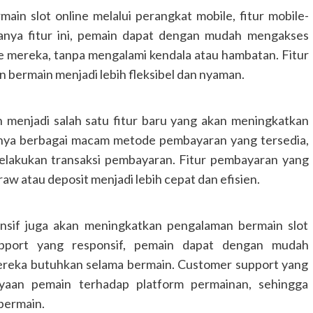
n slot online melalui perangkat mobile, fitur mobile-
danya fitur ini, pemain dapat dengan mudah mengakses
le mereka, tanpa mengalami kendala atau hambatan. Fitur
 bermain menjadi lebih fleksibel dan nyaman.
n menjadi salah satu fitur baru yang akan meningkatkan
anya berbagai macam metode pembayaran yang tersedia,
melakukan transaksi pembayaran. Fitur pembayaran yang
aw atau deposit menjadi lebih cepat dan efisien.
onsif juga akan meningkatkan pengalaman bermain slot
upport yang responsif, pemain dapat dengan mudah
ereka butuhkan selama bermain. Customer support yang
yaan pemain terhadap platform permainan, sehingga
bermain.