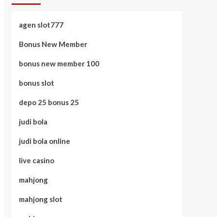
agen slot777
Bonus New Member
bonus new member 100
bonus slot
depo 25 bonus 25
judi bola
judi bola online
live casino
mahjong
mahjong slot