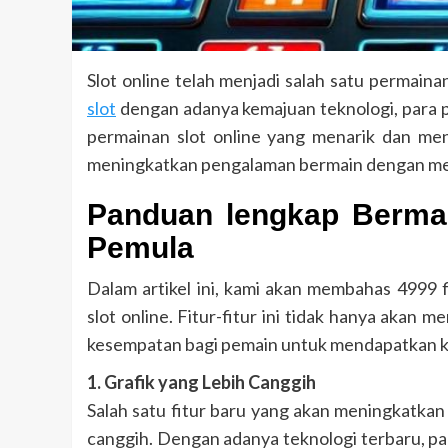
Slot online telah menjadi salah satu permaina
slot
dengan adanya kemajuan teknologi, para
permainan slot online yang menarik dan m
meningkatkan pengalaman bermain dengan men
Panduan lengkap Bermai
Pemula
Dalam artikel ini, kami akan membahas 4999
slot online. Fitur-fitur ini tidak hanya akan
kesempatan bagi pemain untuk mendapatkan k
1. Grafik yang Lebih Canggih
Salah satu fitur baru yang akan meningkatkan
canggih. Dengan adanya teknologi terbaru, p