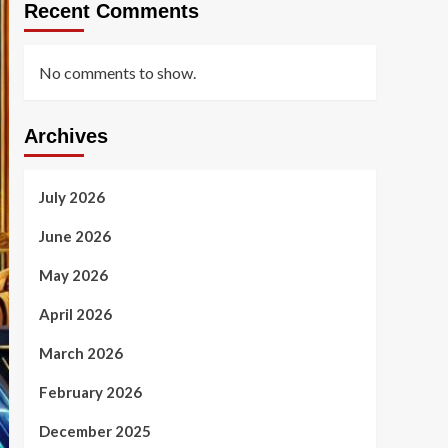
Recent Comments
No comments to show.
Archives
July 2026
June 2026
May 2026
April 2026
March 2026
February 2026
December 2025