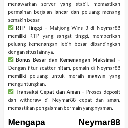
menawarkan server yang stabil, memastikan
permainan berjalan lancar dan peluang menang
semakin besar.
RTP Tinggi
– Mahjong Wins 3 di Neymar88
memiliki RTP yang sangat tinggi, memberikan
peluang kemenangan lebih besar dibandingkan
dengan situs lainnya.
Bonus Besar dan Kemenangan Maksimal
–
Dengan fitur scatter hitam, pemain di Neymar88
memiliki peluang untuk meraih
maxwin
yang
menguntungkan.
Transaksi Cepat dan Aman
– Proses deposit
dan withdraw di Neymar88 cepat dan aman,
memastikan pengalaman bermain yang nyaman.
Mengapa Neymar88