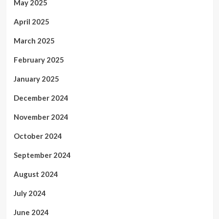
May 2025
April 2025
March 2025
February 2025
January 2025
December 2024
November 2024
October 2024
September 2024
August 2024
July 2024
June 2024