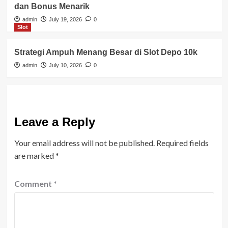
dan Bonus Menarik
admin
July 19, 2026
0
Slot
Strategi Ampuh Menang Besar di Slot Depo 10k
admin
July 10, 2026
0
Leave a Reply
Your email address will not be published.
Required fields
are marked
*
Comment
*