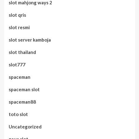
slot mahjong ways 2
slot qris
slot resmi
slot server kamboja
slot thailand
slot777
spaceman
spaceman slot
spaceman88
toto slot
Uncategorized
zeus slot