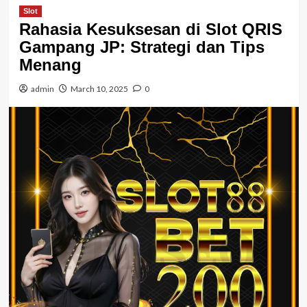
Slot
Rahasia Kesuksesan di Slot QRIS
Gampang JP: Strategi dan Tips
Menang
admin
March 10, 2025
0