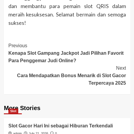
dan membantu para pemain slot QRIS dalam
meraih kesuksesan. Selamat bermain dan semoga
sukses!
Post
Previous
Kenapa Slot Gampang Jackpot Jadi Pilihan Favorit
Navigation
Para Penggemar Judi Online?
Next
Cara Mendapatkan Bonus Menarik di Slot Gacor
Terpercaya 2025
More Stories
Slot
Slot Gacor Hari Ini sebagai Hiburan Terkendali
admin
July 21, 2026
0