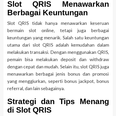
Slot QRIS Menawarkan
Berbagai Keuntungan
Slot QRIS tidak hanya menawarkan keseruan
bermain slot online, tetapi juga berbagai
keuntungan yang menarik. Salah satu keuntungan
utama dari slot QRIS adalah kemudahan dalam
melakukan transaksi. Dengan menggunakan QRIS,
pemain bisa melakukan deposit dan withdraw
dengan cepat dan mudah. Selain itu, slot QRIS juga
menawarkan berbagai jenis bonus dan promosi
yang menggiurkan, seperti bonus jackpot, bonus
referral, dan lain sebagainya.
Strategi dan Tips Menang
di Slot QRIS