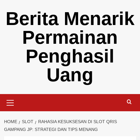
Skip
Berita Menarik
to
content
Permainan
Penghasil
Uang
Primary
Menu
HOME
SLOT
RAHASIA KESUKSESAN DI SLOT QRIS
GAMPANG JP: STRATEGI DAN TIPS MENANG