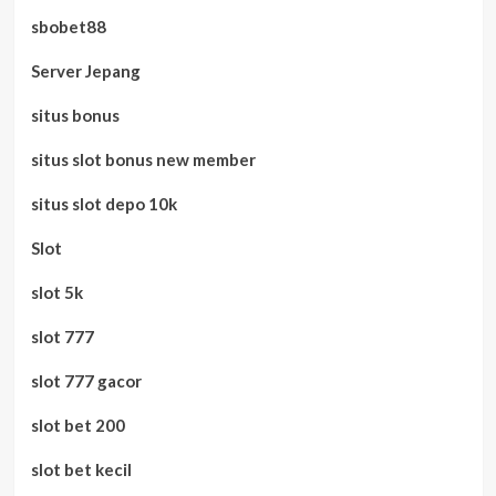
sbobet88
Server Jepang
situs bonus
situs slot bonus new member
situs slot depo 10k
Slot
slot 5k
slot 777
slot 777 gacor
slot bet 200
slot bet kecil