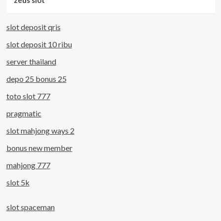
slot deposit qris
slot deposit 10 ribu
server thailand
depo 25 bonus 25
toto slot 777
pragmatic
slot mahjong ways 2
bonus new member
mahjong 777
slot 5k
slot spaceman