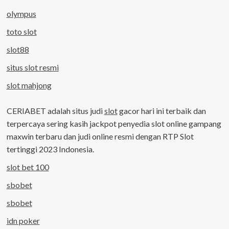
olympus
toto slot
slot88
situs slot resmi
slot mahjong
CERIABET adalah situs judi
slot
gacor hari ini terbaik dan
terpercaya sering kasih jackpot penyedia slot online gampang
maxwin terbaru dan judi online resmi dengan RTP Slot
tertinggi 2023 Indonesia.
slot bet 100
sbobet
sbobet
idn poker