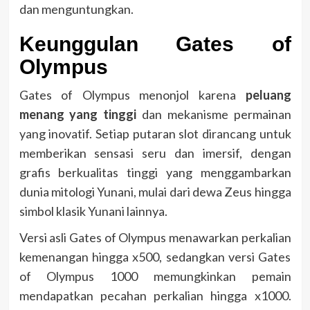
dan menguntungkan.
Keunggulan Gates of
Olympus
Gates of Olympus menonjol karena
peluang
menang yang tinggi
dan mekanisme permainan
yang inovatif. Setiap putaran slot dirancang untuk
memberikan sensasi seru dan imersif, dengan
grafis berkualitas tinggi yang menggambarkan
dunia mitologi Yunani, mulai dari dewa Zeus hingga
simbol klasik Yunani lainnya.
Versi asli Gates of Olympus menawarkan perkalian
kemenangan hingga x500, sedangkan versi Gates
of Olympus 1000 memungkinkan pemain
mendapatkan pecahan perkalian hingga x1000.