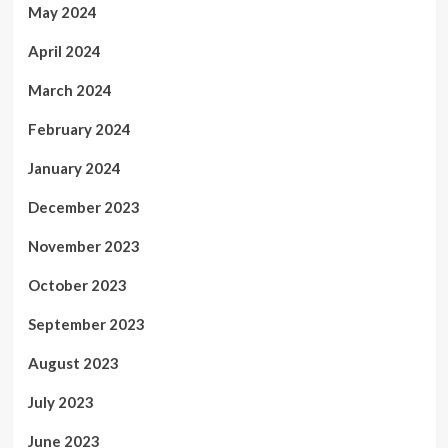
May 2024
April 2024
March 2024
February 2024
January 2024
December 2023
November 2023
October 2023
September 2023
August 2023
July 2023
June 2023