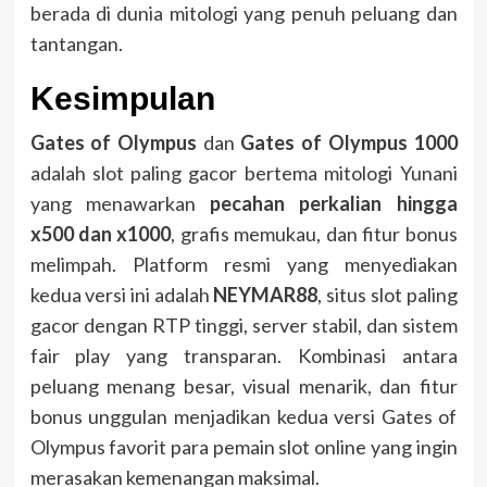
berada di dunia mitologi yang penuh peluang dan
tantangan.
Kesimpulan
Gates of Olympus
dan
Gates of Olympus 1000
adalah slot paling gacor bertema mitologi Yunani
yang menawarkan
pecahan perkalian hingga
x500 dan x1000
, grafis memukau, dan fitur bonus
melimpah. Platform resmi yang menyediakan
kedua versi ini adalah
NEYMAR88
, situs slot paling
gacor dengan RTP tinggi, server stabil, dan sistem
fair play yang transparan. Kombinasi antara
peluang menang besar, visual menarik, dan fitur
bonus unggulan menjadikan kedua versi Gates of
Olympus favorit para pemain slot online yang ingin
merasakan kemenangan maksimal.