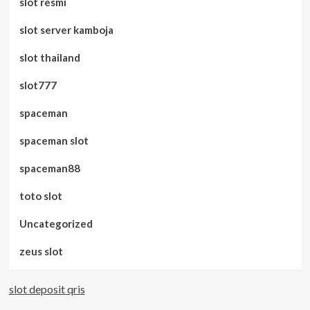
slot resmi
slot server kamboja
slot thailand
slot777
spaceman
spaceman slot
spaceman88
toto slot
Uncategorized
zeus slot
slot deposit qris