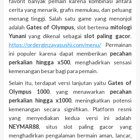
favorit banyak pemain karena kombinasi antara
cerita yang menarik, grafis memukau, dan peluang
menang tinggi. Salah satu game yang menonjol
adalah
Gates of Olympus
, slot bertema
mitologi
Yunani
yang dikenal sebagai
slot paling gacor
.
https://orderginzayasushi.com/menu/
Permainan
ini populer karena dapat memberikan
pecahan
perkalian hingga x500
, menghadirkan sensasi
kemenangan besar bagi para pemain.
Selain itu, terdapat versi lanjutan yaitu
Gates of
Olympus 1000
, yang menawarkan
pecahan
perkalian hingga x1000
, meningkatkan potensi
kemenangan secara signifikan. Platform resmi
yang menyediakan kedua versi ini adalah
NEYMAR88
, situs slot paling gacor yang
menghadirkan pengalaman bermain aman, lancar,