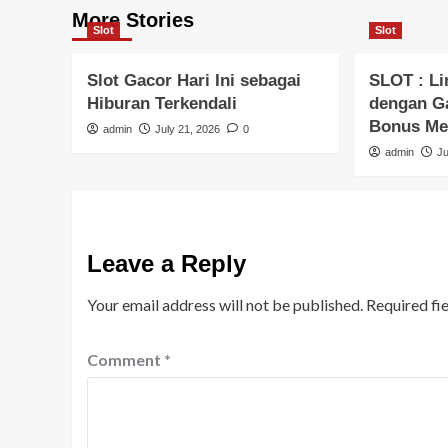
More Stories
Slot
Slot
Slot Gacor Hari Ini sebagai
SLOT : Li
Hiburan Terkendali
dengan G
Bonus Me
admin
July 21, 2026
0
admin
Ju
Leave a Reply
Your email address will not be published.
Required fi
Comment
*