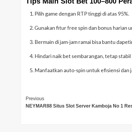
Tips Main Slot Bet 100–800 Per
Pilih game dengan RTP tinggi di atas 95%.
Gunakan fitur free spin dan bonus harian
Bermain di jam-jam ramai bisa bantu dapetin
Hindari naik bet sembarangan, tetap stabil
Manfaatkan auto-spin untuk efisiensi dan 
Post
Previous
NEYMAR88 Situs Slot Server Kamboja No 1 Re
Navigation