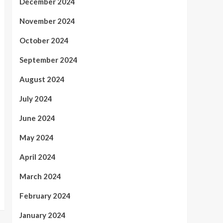
December 2024
November 2024
October 2024
September 2024
August 2024
July 2024
June 2024
May 2024
April 2024
March 2024
February 2024
January 2024