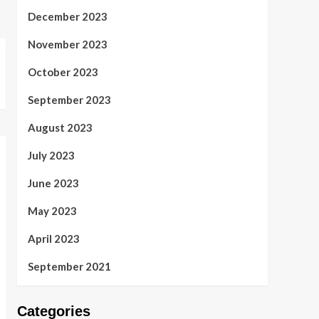
December 2023
November 2023
October 2023
September 2023
August 2023
July 2023
June 2023
May 2023
April 2023
September 2021
Categories