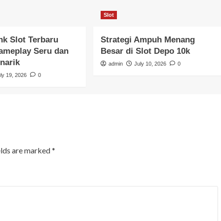
Slot
nk Slot Terbaru
Strategi Ampuh Menang
ameplay Seru dan
Besar di Slot Depo 10k
narik
admin
July 10, 2026
0
ly 19, 2026
0
elds are marked
*