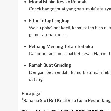
Modal Minim, Resiko Rendah
Cocok banget buat yang baru mulai atau yang
Fitur Tetap Lengkap
Walau pakai bet kecil, kamu tetap bisa nikma
game taruhan besar.
Peluang Menang Tetap Terbuka
Gacor bukan cuma soal bet besar. Hari ini, b
Ramah Buat Grinding
Dengan bet rendah, kamu bisa main lebi
datang.
Baca juga:
“Rahasia Slot Bet Kecil Bisa Cuan Besar, Ja