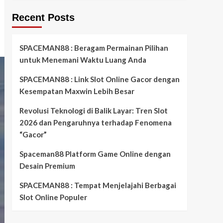
Recent Posts
SPACEMAN88 : Beragam Permainan Pilihan
untuk Menemani Waktu Luang Anda
SPACEMAN88 : Link Slot Online Gacor dengan
Kesempatan Maxwin Lebih Besar
Revolusi Teknologi di Balik Layar: Tren Slot
2026 dan Pengaruhnya terhadap Fenomena
“Gacor”
Spaceman88 Platform Game Online dengan
Desain Premium
SPACEMAN88 : Tempat Menjelajahi Berbagai
Slot Online Populer