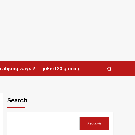
mahjong ways 2
joker123 gaming
Search
Search