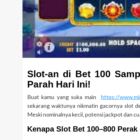
Slot-an di Bet 100 Samp
Parah Hari Ini!
Buat kamu yang suka main
https://www.mi
sekarang waktunya nikmatin gacornya slot de
Meski nominalnya kecil, potensi jackpot dan cu
Kenapa Slot Bet 100–800 Perak J