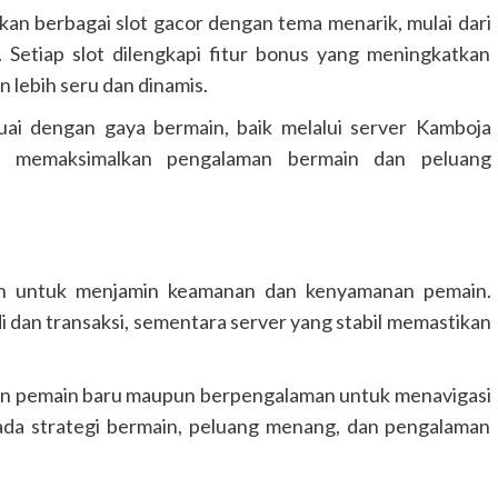
n berbagai slot gacor dengan tema menarik, mulai dari
. Setiap slot dilengkapi fitur bonus yang meningkatkan
lebih seru dan dinamis.
uai dengan gaya bermain, baik melalui server Kamboja
uk memaksimalkan pengalaman bermain dan peluang
 untuk menjamin keamanan dan kenyamanan pemain.
di dan transaksi, sementara server yang stabil memastikan
 pemain baru maupun berpengalaman untuk menavigasi
pada strategi bermain, peluang menang, dan pengalaman