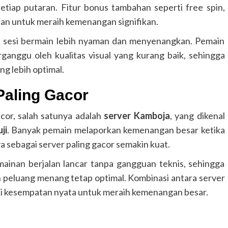
etiap putaran. Fitur bonus tambahan seperti free spin,
tan untuk meraih kemenangan signifikan.
 sesi bermain lebih nyaman dan menyenangkan. Pemain
rganggu oleh kualitas visual yang kurang baik, sehingga
g lebih optimal.
Paling Gacor
or, salah satunya adalah
server Kamboja
, yang dikenal
ji
. Banyak pemain melaporkan kemenangan besar ketika
ya sebagai server paling gacor semakin kuat.
mainan berjalan lancar tanpa gangguan teknis, sehingga
an peluang menang tetap optimal. Kombinasi antara server
i kesempatan nyata untuk meraih kemenangan besar.