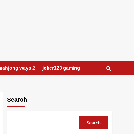
mahjong ways 2
joker123 gaming
Search
Search