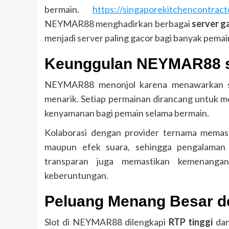
bermain.
https://singaporekitchencontract
NEYMAR88 menghadirkan berbagai
server g
menjadi server paling gacor bagi banyak pemai
Keunggulan NEYMAR88 se
NEYMAR88 menonjol karena menawarkan slo
menarik. Setiap permainan dirancang untuk 
kenyamanan bagi pemain selama bermain.
Kolaborasi dengan provider ternama memastik
maupun efek suara, sehingga pengalaman 
transparan juga memastikan kemenangan 
keberuntungan.
Peluang Menang Besar d
Slot di NEYMAR88 dilengkapi
RTP tinggi
dan