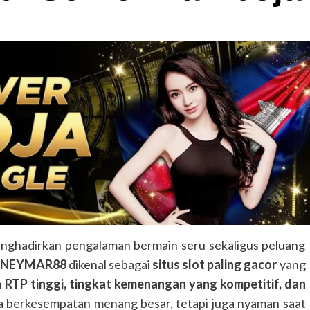
enghadirkan pengalaman bermain seru sekaligus peluang
.
NEYMAR88
dikenal sebagai
situs slot paling gacor
yang
n
RTP tinggi, tingkat kemenangan yang kompetitif, dan
ya berkesempatan menang besar, tetapi juga nyaman saat