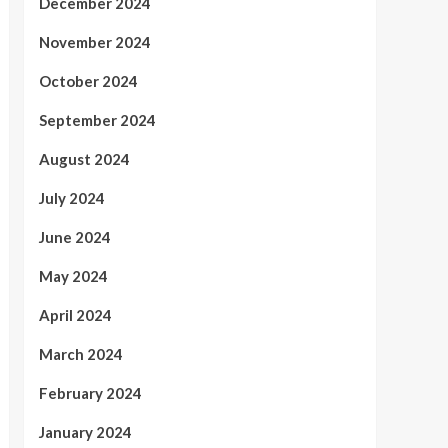
December 2024
November 2024
October 2024
September 2024
August 2024
July 2024
June 2024
May 2024
April 2024
March 2024
February 2024
January 2024