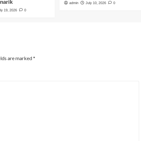
narik
admin
July 10, 2026
0
ly 19, 2026
0
elds are marked
*