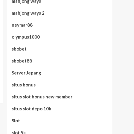
mahjong ways
mahjong ways 2
neymar88
olympus1000
sbobet
sbobet88
Server Jepang
situs bonus
situs slot bonus new member
situs slot depo 10k
Slot
slot 5k