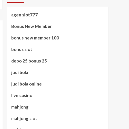
agen slot777
Bonus New Member
bonus new member 100
bonus slot
depo 25 bonus 25
judi bola
judi bola online
live casino
mahjong
mahjong slot