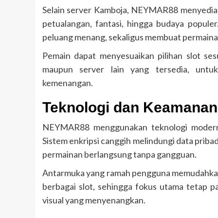
Selain server Kamboja, NEYMAR88 menyediaka
petualangan, fantasi, hingga budaya populer
peluang menang, sekaligus membuat permainan 
Pemain dapat menyesuaikan pilihan slot ses
maupun server lain yang tersedia, unt
kemenangan.
Teknologi dan Keamanan
NEYMAR88 menggunakan teknologi modern
Sistem enkripsi canggih melindungi data priba
permainan berlangsung tanpa gangguan.
Antarmuka yang ramah pengguna memudahkan
berbagai slot, sehingga fokus utama tetap 
visual yang menyenangkan.