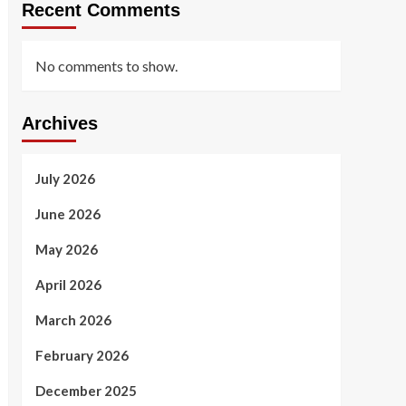
Recent Comments
No comments to show.
Archives
July 2026
June 2026
May 2026
April 2026
March 2026
February 2026
December 2025