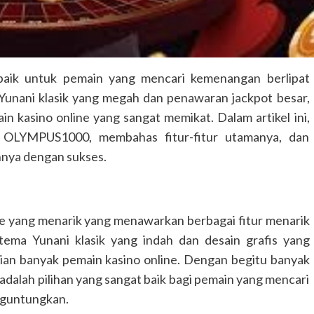
aik untuk pemain yang mencari kemenangan berlipat
nani klasik yang megah dan penawaran jackpot besar,
 kasino online yang sangat memikat. Dalam artikel ini,
ng OLYMPUS1000, membahas fitur-fitur utamanya, dan
nya dengan sukses.
 yang menarik yang menawarkan berbagai fitur menarik
ema Yunani klasik yang indah dan desain grafis yang
ian banyak pemain kasino online. Dengan begitu banyak
alah pilihan yang sangat baik bagi pemain yang mencari
nguntungkan.