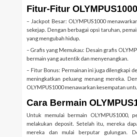
Fitur-Fitur OLYMPUS100
– Jackpot Besar: OLYMPUS1000 menawarkan 
sekejap. Dengan berbagai opsi taruhan, pem
yang mengubah hidup.
– Grafis yang Memukau: Desain grafis OLYMP
bermain yang autentik dan menyenangkan.
– Fitur Bonus: Permainan ini juga dilengkapi
meningkatkan peluang menang mereka. Dengan
OLYMPUS1000 menawarkan kesempatan untuk
Cara Bermain OLYMPUS
Untuk memulai bermain OLYMPUS1000, pe
melakukan deposit. Setelah itu, mereka da
mereka dan mulai berputar gulungan. D