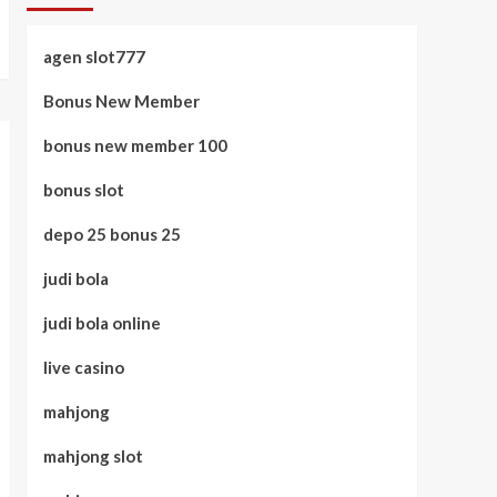
agen slot777
Bonus New Member
bonus new member 100
bonus slot
depo 25 bonus 25
judi bola
judi bola online
live casino
mahjong
mahjong slot