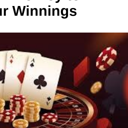
ur Winnings