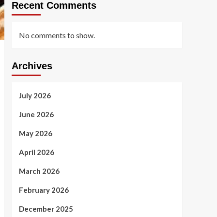
Recent Comments
No comments to show.
Archives
July 2026
June 2026
May 2026
April 2026
March 2026
February 2026
December 2025