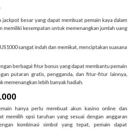
0
jackpot besar yang dapat membuat pemain kaya dalam
ain memiliki kesempatan untuk memenangkan jumlah uang
US1000 sangat indah dan memikat, menciptakan suasana
 dengan berbagai fitur bonus yang dapat membantu pemain
 putaran gratis, pengganda, dan fitur-fitur lainnya,
 memenangkan lebih banyak hadiah.
1000
main hanya perlu membuat akun kasino online dan
pat memilih opsi taruhan yang sesuai dengan anggaran
engan kombinasi simbol yang tepat, pemain dapat