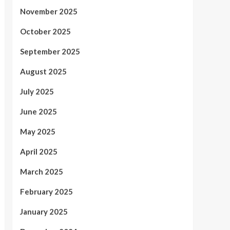
November 2025
October 2025
September 2025
August 2025
July 2025
June 2025
May 2025
April 2025
March 2025
February 2025
January 2025