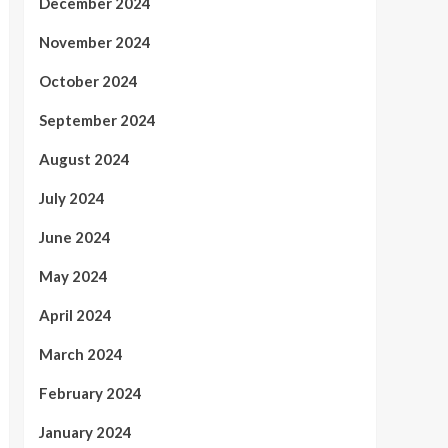
December 2024
November 2024
October 2024
September 2024
August 2024
July 2024
June 2024
May 2024
April 2024
March 2024
February 2024
January 2024