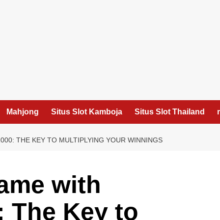
Mahjong
Situs Slot Kamboja
Situs Slot Thailand
00: THE KEY TO MULTIPLYING YOUR WINNINGS
ame with
 The Key to