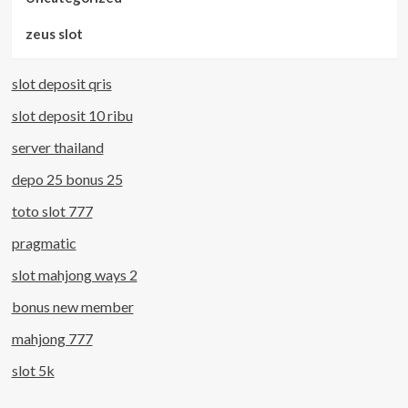
zeus slot
slot deposit qris
slot deposit 10 ribu
server thailand
depo 25 bonus 25
toto slot 777
pragmatic
slot mahjong ways 2
bonus new member
mahjong 777
slot 5k