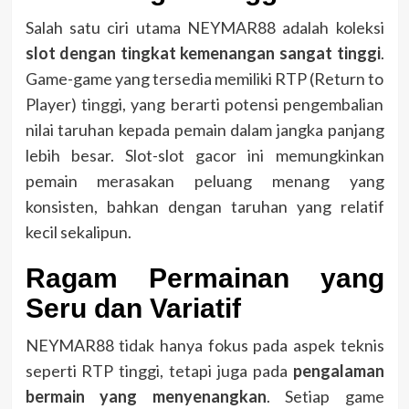
Salah satu ciri utama NEYMAR88 adalah koleksi
slot dengan tingkat kemenangan sangat tinggi
.
Game-game yang tersedia memiliki RTP (Return to
Player) tinggi, yang berarti potensi pengembalian
nilai taruhan kepada pemain dalam jangka panjang
lebih besar. Slot-slot gacor ini memungkinkan
pemain merasakan peluang menang yang
konsisten, bahkan dengan taruhan yang relatif
kecil sekalipun.
Ragam Permainan yang
Seru dan Variatif
NEYMAR88 tidak hanya fokus pada aspek teknis
seperti RTP tinggi, tetapi juga pada
pengalaman
bermain yang menyenangkan
. Setiap game