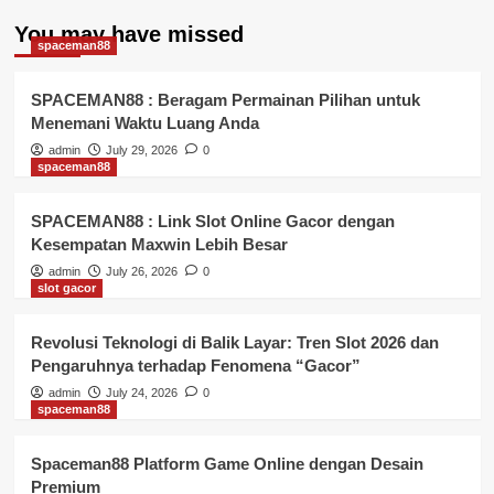
You may have missed
spaceman88
SPACEMAN88 : Beragam Permainan Pilihan untuk
Menemani Waktu Luang Anda
admin
July 29, 2026
0
spaceman88
SPACEMAN88 : Link Slot Online Gacor dengan
Kesempatan Maxwin Lebih Besar
admin
July 26, 2026
0
slot gacor
Revolusi Teknologi di Balik Layar: Tren Slot 2026 dan
Pengaruhnya terhadap Fenomena “Gacor”
admin
July 24, 2026
0
spaceman88
Spaceman88 Platform Game Online dengan Desain
Premium