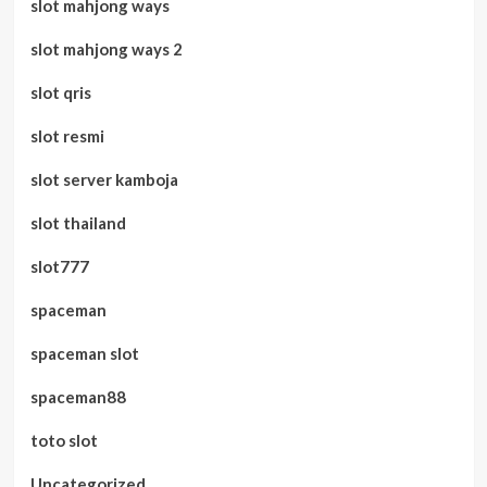
slot mahjong ways
slot mahjong ways 2
slot qris
slot resmi
slot server kamboja
slot thailand
slot777
spaceman
spaceman slot
spaceman88
toto slot
Uncategorized