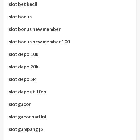
slot bet kecil
slot bonus
slot bonus new member
slot bonus new member 100
slot depo 10k
slot depo 20k
slot depo 5k
slot deposit 10rb
slot gacor
slot gacor hari ini
slot gampang jp