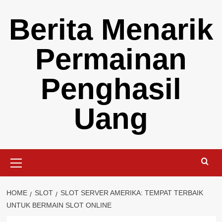
Skip
Berita Menarik
to
content
Permainan
Penghasil
Uang
Primary
Menu
HOME
SLOT
SLOT SERVER AMERIKA: TEMPAT TERBAIK
UNTUK BERMAIN SLOT ONLINE