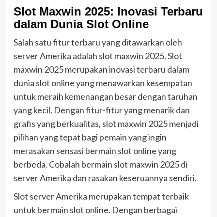
Slot Maxwin 2025: Inovasi Terbaru
dalam Dunia Slot Online
Salah satu fitur terbaru yang ditawarkan oleh
server Amerika adalah slot maxwin 2025. Slot
maxwin 2025 merupakan inovasi terbaru dalam
dunia slot online yang menawarkan kesempatan
untuk meraih kemenangan besar dengan taruhan
yang kecil. Dengan fitur-fitur yang menarik dan
grafis yang berkualitas, slot maxwin 2025 menjadi
pilihan yang tepat bagi pemain yang ingin
merasakan sensasi bermain slot online yang
berbeda. Cobalah bermain slot maxwin 2025 di
server Amerika dan rasakan keseruannya sendiri.
Slot server Amerika merupakan tempat terbaik
untuk bermain slot online. Dengan berbagai