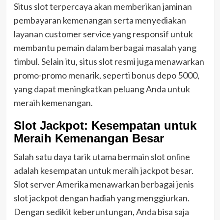
Situs slot terpercaya akan memberikan jaminan
pembayaran kemenangan serta menyediakan
layanan customer service yang responsif untuk
membantu pemain dalam berbagai masalah yang
timbul. Selain itu, situs slot resmi juga menawarkan
promo-promo menarik, seperti bonus depo 5000,
yang dapat meningkatkan peluang Anda untuk
meraih kemenangan.
Slot Jackpot: Kesempatan untuk
Meraih Kemenangan Besar
Salah satu daya tarik utama bermain slot online
adalah kesempatan untuk meraih jackpot besar.
Slot server Amerika menawarkan berbagai jenis
slot jackpot dengan hadiah yang menggiurkan.
Dengan sedikit keberuntungan, Anda bisa saja