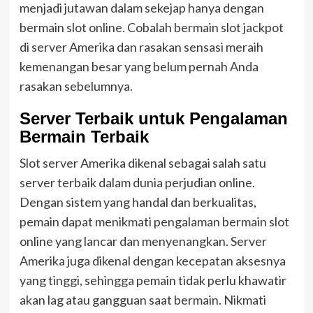
menjadi jutawan dalam sekejap hanya dengan
bermain slot online. Cobalah bermain slot jackpot
di server Amerika dan rasakan sensasi meraih
kemenangan besar yang belum pernah Anda
rasakan sebelumnya.
Server Terbaik untuk Pengalaman
Bermain Terbaik
Slot server Amerika dikenal sebagai salah satu
server terbaik dalam dunia perjudian online.
Dengan sistem yang handal dan berkualitas,
pemain dapat menikmati pengalaman bermain slot
online yang lancar dan menyenangkan. Server
Amerika juga dikenal dengan kecepatan aksesnya
yang tinggi, sehingga pemain tidak perlu khawatir
akan lag atau gangguan saat bermain. Nikmati