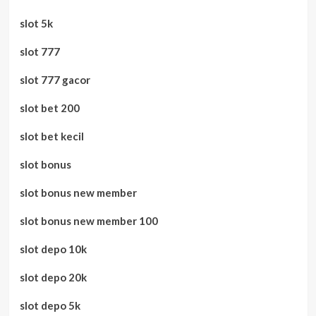
slot 5k
slot 777
slot 777 gacor
slot bet 200
slot bet kecil
slot bonus
slot bonus new member
slot bonus new member 100
slot depo 10k
slot depo 20k
slot depo 5k