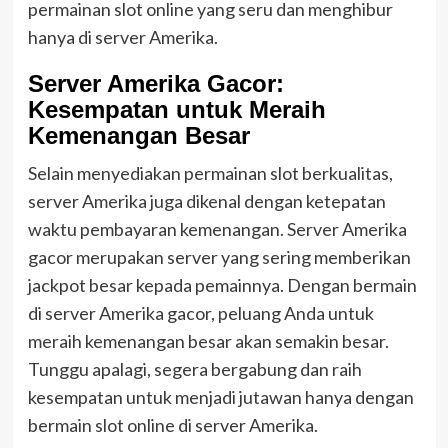
permainan slot online yang seru dan menghibur
hanya di server Amerika.
Server Amerika Gacor:
Kesempatan untuk Meraih
Kemenangan Besar
Selain menyediakan permainan slot berkualitas,
server Amerika juga dikenal dengan ketepatan
waktu pembayaran kemenangan. Server Amerika
gacor merupakan server yang sering memberikan
jackpot besar kepada pemainnya. Dengan bermain
di server Amerika gacor, peluang Anda untuk
meraih kemenangan besar akan semakin besar.
Tunggu apalagi, segera bergabung dan raih
kesempatan untuk menjadi jutawan hanya dengan
bermain slot online di server Amerika.