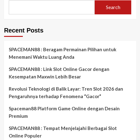
Search
Recent Posts
SPACEMAN88 : Beragam Permainan Pilihan untuk
Menemani Waktu Luang Anda
SPACEMAN88 : Link Slot Online Gacor dengan
Kesempatan Maxwin Lebih Besar
Revolusi Teknologi di Balik Layar: Tren Slot 2026 dan
Pengaruhnya terhadap Fenomena “Gacor”
Spaceman88 Platform Game Online dengan Desain
Premium
SPACEMAN88 : Tempat Menjelajahi Berbagai Slot
Online Populer