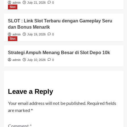
admin
July 21, 2026
0
Slot
SLOT : Link Slot Terbaru dengan Gameplay Seru
dan Bonus Menarik
admin
July 19, 2026
0
Slot
Strategi Ampuh Menang Besar di Slot Depo 10k
admin
July 10, 2026
0
Leave a Reply
Your email address will not be published.
Required fields
are marked
*
Comment
*