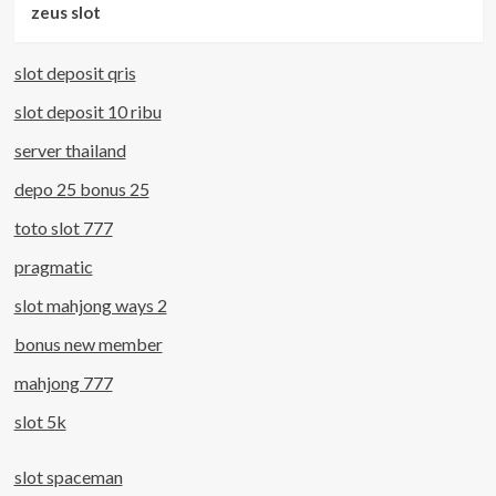
zeus slot
slot deposit qris
slot deposit 10 ribu
server thailand
depo 25 bonus 25
toto slot 777
pragmatic
slot mahjong ways 2
bonus new member
mahjong 777
slot 5k
slot spaceman