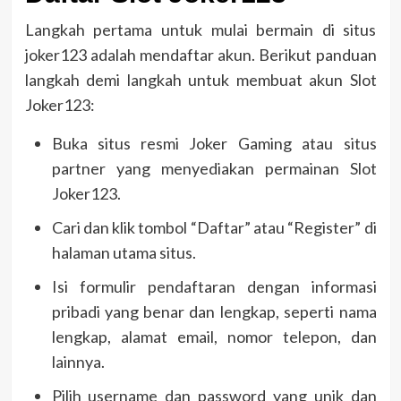
Langkah pertama untuk mulai bermain di situs
joker123 adalah mendaftar akun. Berikut panduan
langkah demi langkah untuk membuat akun Slot
Joker123:
Buka situs resmi Joker Gaming atau situs
partner yang menyediakan permainan Slot
Joker123.
Cari dan klik tombol “Daftar” atau “Register” di
halaman utama situs.
Isi formulir pendaftaran dengan informasi
pribadi yang benar dan lengkap, seperti nama
lengkap, alamat email, nomor telepon, dan
lainnya.
Pilih username dan password yang unik dan