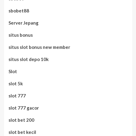
sbobet88
Server Jepang
situs bonus
situs slot bonus new member
situs slot depo 10k
Slot
slot 5k
slot 777
slot 777 gacor
slot bet 200
slot bet kecil