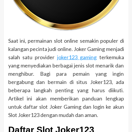
Saat ini, permainan slot online semakin populer di
kalangan pecinta judi online. Joker Gaming menjadi
salah satu provider
joker123 gaming
terkemuka
yang menyediakan berbagai jenis slot menarik dan
menghibur. Bagi para pemain yang ingin
bergabung dan bermain di situs Joker123, ada
beberapa langkah penting yang harus diikuti.
Artikel ini akan memberikan panduan lengkap
untuk daftar slot Joker Gaming dan login ke akun
Slot Joker123 dengan mudah dan aman.
Daftar Slot Joker123