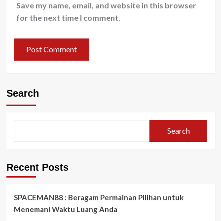
Save my name, email, and website in this browser
for the next time I comment.
Search
Search
Recent Posts
SPACEMAN88 : Beragam Permainan Pilihan untuk
Menemani Waktu Luang Anda