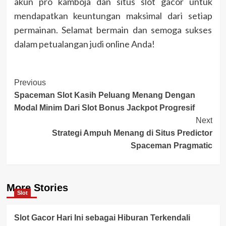
akun pro kamboja dan situs slot gacor untuk
mendapatkan keuntungan maksimal dari setiap
permainan. Selamat bermain dan semoga sukses
dalam petualangan judi online Anda!
Post
Previous
Spaceman Slot Kasih Peluang Menang Dengan
Navigation
Modal Minim Dari Slot Bonus Jackpot Progresif
Next
Strategi Ampuh Menang di Situs Predictor
Spaceman Pragmatic
More Stories
Slot
Slot Gacor Hari Ini sebagai Hiburan Terkendali