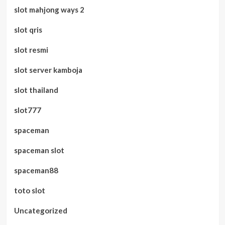
slot mahjong ways 2
slot qris
slot resmi
slot server kamboja
slot thailand
slot777
spaceman
spaceman slot
spaceman88
toto slot
Uncategorized