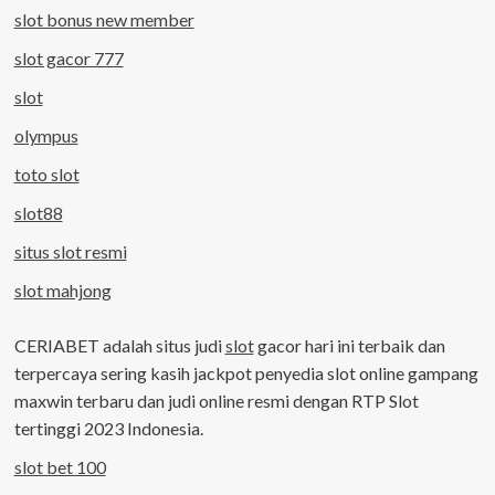
slot bonus new member
slot gacor 777
slot
olympus
toto slot
slot88
situs slot resmi
slot mahjong
CERIABET adalah situs judi
slot
gacor hari ini terbaik dan
terpercaya sering kasih jackpot penyedia slot online gampang
maxwin terbaru dan judi online resmi dengan RTP Slot
tertinggi 2023 Indonesia.
slot bet 100