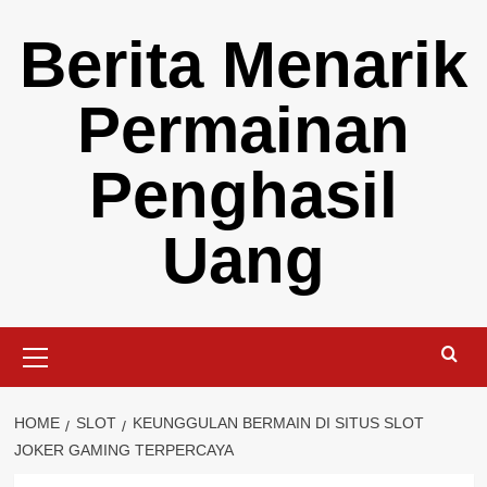
Skip
Berita Menarik
to
content
Permainan
Penghasil
Uang
Primary
Menu
HOME
SLOT
KEUNGGULAN BERMAIN DI SITUS SLOT
JOKER GAMING TERPERCAYA