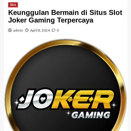
Slot
Keunggulan Bermain di Situs Slot
Joker Gaming Terpercaya
admin
April 8, 2024
0