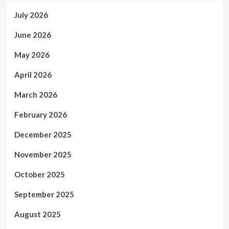
July 2026
June 2026
May 2026
April 2026
March 2026
February 2026
December 2025
November 2025
October 2025
September 2025
August 2025