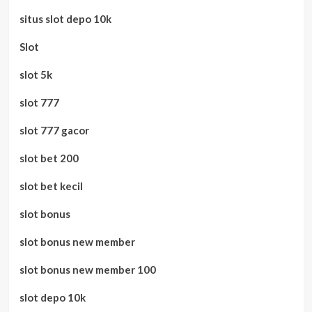
situs slot depo 10k
Slot
slot 5k
slot 777
slot 777 gacor
slot bet 200
slot bet kecil
slot bonus
slot bonus new member
slot bonus new member 100
slot depo 10k