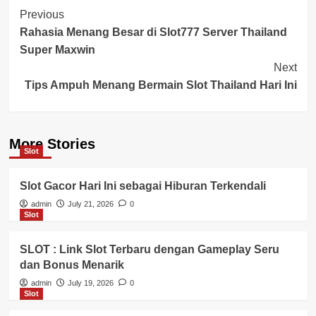
Post
Previous
Rahasia Menang Besar di Slot777 Server Thailand
Navigation
Super Maxwin
Next
Tips Ampuh Menang Bermain Slot Thailand Hari Ini
More Stories
Slot
Slot Gacor Hari Ini sebagai Hiburan Terkendali
admin
July 21, 2026
0
Slot
SLOT : Link Slot Terbaru dengan Gameplay Seru
dan Bonus Menarik
admin
July 19, 2026
0
Slot