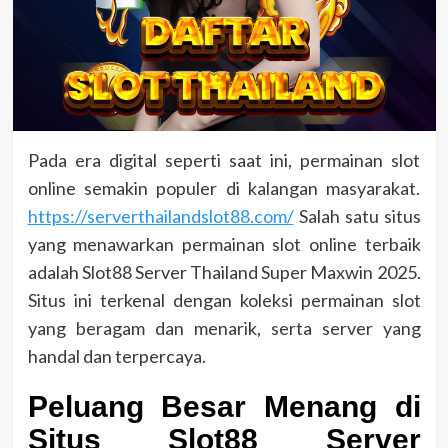
Pada era digital seperti saat ini, permainan slot
online semakin populer di kalangan masyarakat.
https://serverthailandslot88.com/
Salah satu situs
yang menawarkan permainan slot online terbaik
adalah Slot88 Server Thailand Super Maxwin 2025.
Situs ini terkenal dengan koleksi permainan slot
yang beragam dan menarik, serta server yang
handal dan terpercaya.
Peluang Besar Menang di
Situs Slot88 Server