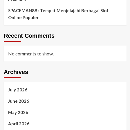
SPACEMAN88 : Tempat Menjelajahi Berbagai Slot
Online Populer
Recent Comments
No comments to show.
Archives
July 2026
June 2026
May 2026
April 2026