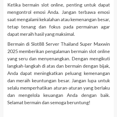
Ketika bermain slot online, penting untuk dapat
mengontrol emosi Anda. Jangan terbawa emosi
saat mengalami kekalahan atau kemenangan besar,
tetap tenang dan fokus pada permainan agar
dapat meraih hasil yang maksimal.
Bermain di Slot88 Server Thailand Super Maxwin
2025 memberikan pengalaman bermain slot online
yang seru dan menyenangkan. Dengan mengikuti
langkah-langkah di atas dan bermain dengan bijak,
Anda dapat meningkatkan peluang kemenangan
dan meraih keuntungan besar. Jangan lupa untuk
selalu memperhatikan aturan-aturan yang berlaku
dan mengelola keuangan Anda dengan baik.
Selamat bermain dan semoga beruntung!