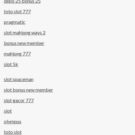
depo 25 bonus 25
toto slot 777
pragmatic
slot mahjong ways 2
bonus new member
mahjong 777
slot 5k
slot spaceman
slot bonus new member
slot gacor 777
slot
olympus
toto slot