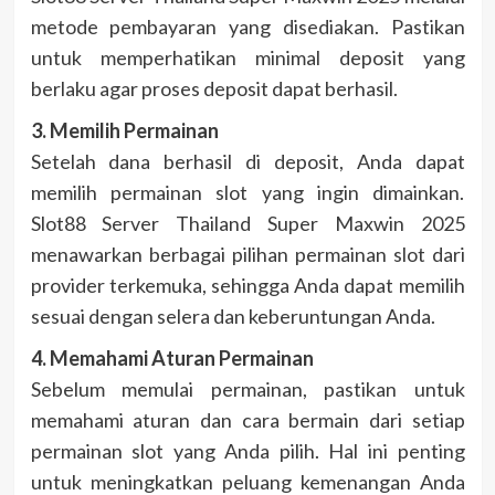
metode pembayaran yang disediakan. Pastikan
untuk memperhatikan minimal deposit yang
berlaku agar proses deposit dapat berhasil.
3. Memilih Permainan
Setelah dana berhasil di deposit, Anda dapat
memilih permainan slot yang ingin dimainkan.
Slot88 Server Thailand Super Maxwin 2025
menawarkan berbagai pilihan permainan slot dari
provider terkemuka, sehingga Anda dapat memilih
sesuai dengan selera dan keberuntungan Anda.
4. Memahami Aturan Permainan
Sebelum memulai permainan, pastikan untuk
memahami aturan dan cara bermain dari setiap
permainan slot yang Anda pilih. Hal ini penting
untuk meningkatkan peluang kemenangan Anda