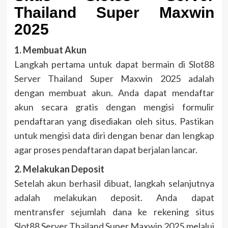
Thailand Super Maxwin
2025
1. Membuat Akun
Langkah pertama untuk dapat bermain di Slot88
Server Thailand Super Maxwin 2025 adalah
dengan membuat akun. Anda dapat mendaftar
akun secara gratis dengan mengisi formulir
pendaftaran yang disediakan oleh situs. Pastikan
untuk mengisi data diri dengan benar dan lengkap
agar proses pendaftaran dapat berjalan lancar.
2. Melakukan Deposit
Setelah akun berhasil dibuat, langkah selanjutnya
adalah melakukan deposit. Anda dapat
mentransfer sejumlah dana ke rekening situs
Slot88 Server Thailand Super Maxwin 2025 melalui