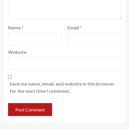
Name
*
Email
*
Website
Save my name, email, and website in this browser
for the next time I comment.