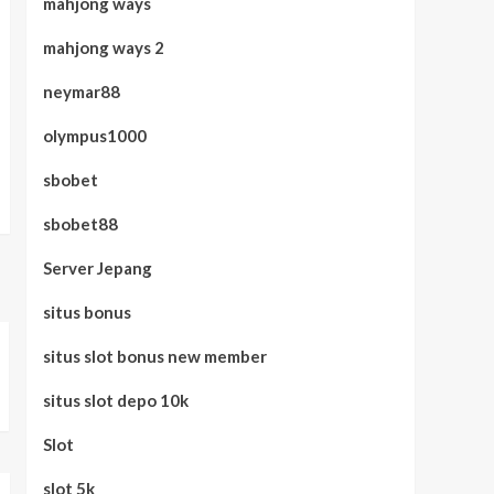
mahjong ways
mahjong ways 2
neymar88
olympus1000
sbobet
sbobet88
Server Jepang
situs bonus
situs slot bonus new member
situs slot depo 10k
Slot
slot 5k