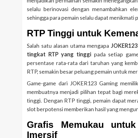
menjadikan permainan semakin menegangkan 
selalu berinovasi dengan menambahkan ele
sehingga para pemain selalu dapat menikmati
RTP Tinggi untuk Kemen
Salah satu alasan utama mengapa
JOKER123
tingkat RTP yang tinggi
pada setiap game
persentase rata-rata dari taruhan yang kemb
RTP, semakin besar peluang pemain untuk mer
Game-game dari JOKER123 Gaming memiliki 
membuatnya menjadi pilihan tepat bagi mere
tinggi. Dengan RTP tinggi, pemain dapat mer
slot berpotensi memberikan hasil yang mengu
Grafis Memukau untuk
Imersif