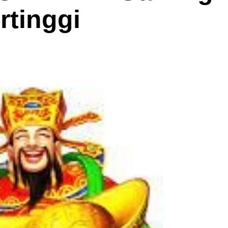
rtinggi