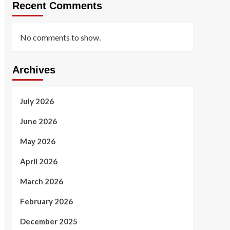
Recent Comments
No comments to show.
Archives
July 2026
June 2026
May 2026
April 2026
March 2026
February 2026
December 2025