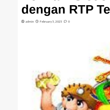
dengan RTP Te
admin
February 5, 2025
0