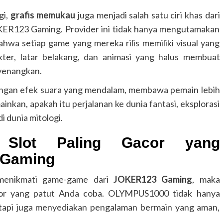
gi,
grafis memukau
juga menjadi salah satu ciri khas dari
KER123 Gaming. Provider ini tidak hanya mengutamakan
ahwa setiap game yang mereka rilis memiliki visual yang
kter, latar belakang, dan animasi yang halus membuat
yenangkan.
 dengan efek suara yang mendalam, membawa pemain lebih
kan, apakah itu perjalanan ke dunia fantasi, eksplorasi
 dunia mitologi.
 Slot Paling Gacor yang
 Gaming
 menikmati game-game dari
JOKER123 Gaming
, maka
acor yang patut Anda coba. OLYMPUS1000 tidak hanya
etapi juga menyediakan pengalaman bermain yang aman,