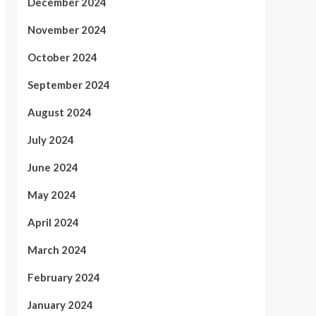
December 2024
November 2024
October 2024
September 2024
August 2024
July 2024
June 2024
May 2024
April 2024
March 2024
February 2024
January 2024