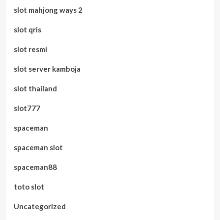
slot mahjong ways 2
slot qris
slot resmi
slot server kamboja
slot thailand
slot777
spaceman
spaceman slot
spaceman88
toto slot
Uncategorized