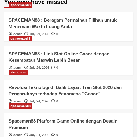
You may have missed
spaceman88
SPACEMAN88 : Beragam Permainan Pilihan untuk
Menemani Waktu Luang Anda
admin
July 29, 2026
0
spaceman88
SPACEMAN88 : Link Slot Online Gacor dengan
Kesempatan Maxwin Lebih Besar
admin
July 26, 2026
0
slot gacor
Revolusi Teknologi di Balik Layar: Tren Slot 2026 dan
Pengaruhnya terhadap Fenomena “Gacor”
admin
July 24, 2026
0
spaceman88
Spaceman88 Platform Game Online dengan Desain
Premium
admin
July 24, 2026
0