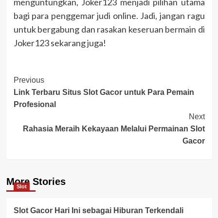
menguntungkan, Joker123 menjadi pilihan utama
bagi para penggemar judi online. Jadi, jangan ragu
untuk bergabung dan rasakan keseruan bermain di
Joker123 sekarang juga!
Post
Previous
Link Terbaru Situs Slot Gacor untuk Para Pemain
Navigation
Profesional
Next
Rahasia Meraih Kekayaan Melalui Permainan Slot
Gacor
More Stories
Slot
Slot Gacor Hari Ini sebagai Hiburan Terkendali