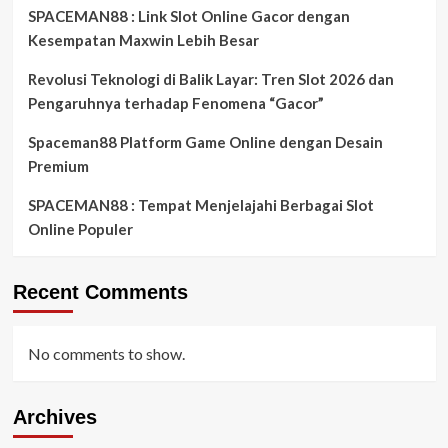
SPACEMAN88 : Link Slot Online Gacor dengan
Kesempatan Maxwin Lebih Besar
Revolusi Teknologi di Balik Layar: Tren Slot 2026 dan
Pengaruhnya terhadap Fenomena “Gacor”
Spaceman88 Platform Game Online dengan Desain
Premium
SPACEMAN88 : Tempat Menjelajahi Berbagai Slot
Online Populer
Recent Comments
No comments to show.
Archives