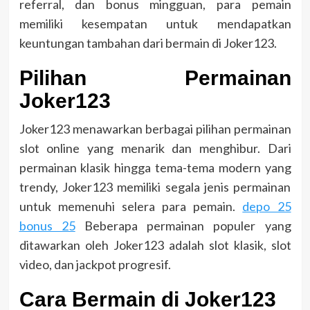
referral, dan bonus mingguan, para pemain
memiliki kesempatan untuk mendapatkan
keuntungan tambahan dari bermain di Joker123.
Pilihan Permainan
Joker123
Joker123 menawarkan berbagai pilihan permainan
slot online yang menarik dan menghibur. Dari
permainan klasik hingga tema-tema modern yang
trendy, Joker123 memiliki segala jenis permainan
untuk memenuhi selera para pemain.
depo 25
bonus 25
Beberapa permainan populer yang
ditawarkan oleh Joker123 adalah slot klasik, slot
video, dan jackpot progresif.
Cara Bermain di Joker123