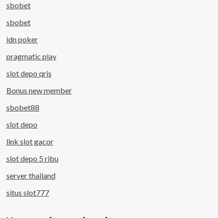
sbobet
sbobet
idn poker
pragmatic play
slot depo qris
Bonus new member
sbobet88
slot depo
link slot gacor
slot depo 5 ribu
server thailand
situs slot777