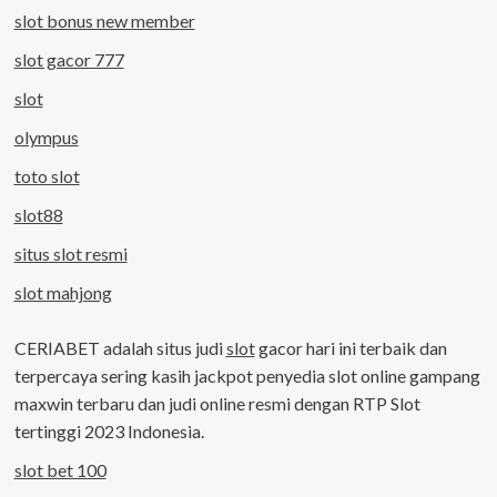
slot bonus new member
slot gacor 777
slot
olympus
toto slot
slot88
situs slot resmi
slot mahjong
CERIABET adalah situs judi
slot
gacor hari ini terbaik dan
terpercaya sering kasih jackpot penyedia slot online gampang
maxwin terbaru dan judi online resmi dengan RTP Slot
tertinggi 2023 Indonesia.
slot bet 100