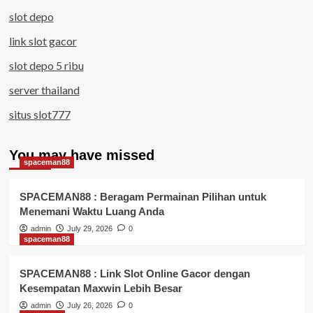
slot depo
link slot gacor
slot depo 5 ribu
server thailand
situs slot777
You may have missed
spaceman88
SPACEMAN88 : Beragam Permainan Pilihan untuk
Menemani Waktu Luang Anda
admin
July 29, 2026
0
spaceman88
SPACEMAN88 : Link Slot Online Gacor dengan
Kesempatan Maxwin Lebih Besar
admin
July 26, 2026
0