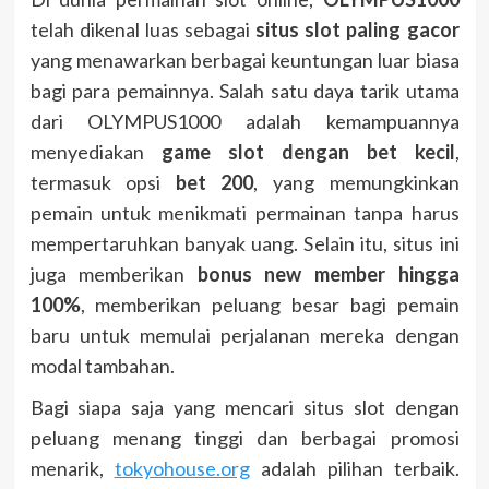
telah dikenal luas sebagai
situs slot paling gacor
yang menawarkan berbagai keuntungan luar biasa
bagi para pemainnya. Salah satu daya tarik utama
dari OLYMPUS1000 adalah kemampuannya
menyediakan
game slot dengan bet kecil
,
termasuk opsi
bet 200
, yang memungkinkan
pemain untuk menikmati permainan tanpa harus
mempertaruhkan banyak uang. Selain itu, situs ini
juga memberikan
bonus new member hingga
100%
, memberikan peluang besar bagi pemain
baru untuk memulai perjalanan mereka dengan
modal tambahan.
Bagi siapa saja yang mencari situs slot dengan
peluang menang tinggi dan berbagai promosi
menarik,
tokyohouse.org
adalah pilihan terbaik.