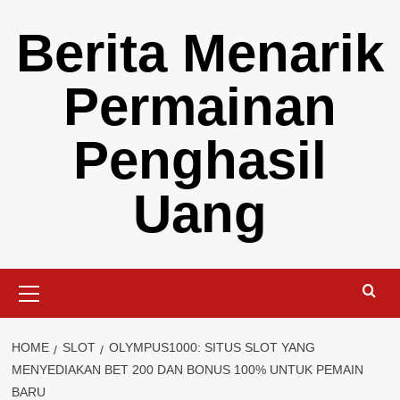
Skip
Berita Menarik
to
content
Permainan
Penghasil
Uang
Primary
Menu
HOME
SLOT
OLYMPUS1000: SITUS SLOT YANG
MENYEDIAKAN BET 200 DAN BONUS 100% UNTUK PEMAIN
BARU