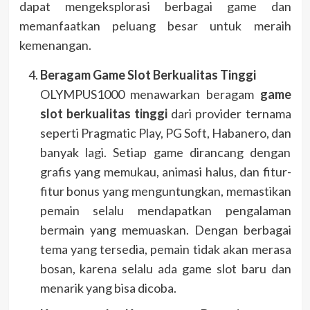
dapat mengeksplorasi berbagai game dan
memanfaatkan peluang besar untuk meraih
kemenangan.
Beragam Game Slot Berkualitas Tinggi
OLYMPUS1000 menawarkan beragam
game
slot berkualitas tinggi
dari provider ternama
seperti Pragmatic Play, PG Soft, Habanero, dan
banyak lagi. Setiap game dirancang dengan
grafis yang memukau, animasi halus, dan fitur-
fitur bonus yang menguntungkan, memastikan
pemain selalu mendapatkan pengalaman
bermain yang memuaskan. Dengan berbagai
tema yang tersedia, pemain tidak akan merasa
bosan, karena selalu ada game slot baru dan
menarik yang bisa dicoba.