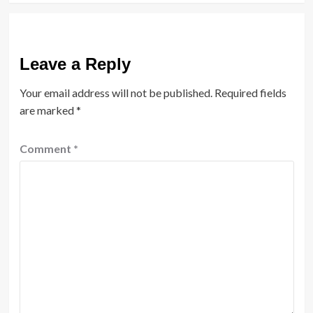
Leave a Reply
Your email address will not be published.
Required fields
are marked
*
Comment
*