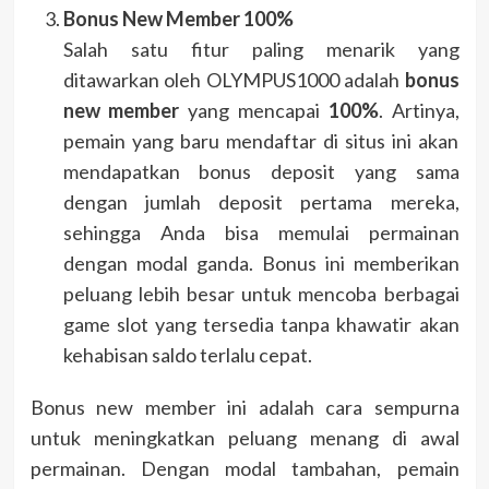
Bonus New Member 100%
Salah satu fitur paling menarik yang
ditawarkan oleh OLYMPUS1000 adalah
bonus
new member
yang mencapai
100%
. Artinya,
pemain yang baru mendaftar di situs ini akan
mendapatkan bonus deposit yang sama
dengan jumlah deposit pertama mereka,
sehingga Anda bisa memulai permainan
dengan modal ganda. Bonus ini memberikan
peluang lebih besar untuk mencoba berbagai
game slot yang tersedia tanpa khawatir akan
kehabisan saldo terlalu cepat.
Bonus new member ini adalah cara sempurna
untuk meningkatkan peluang menang di awal
permainan. Dengan modal tambahan, pemain