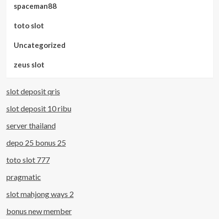
spaceman88
toto slot
Uncategorized
zeus slot
slot deposit qris
slot deposit 10 ribu
server thailand
depo 25 bonus 25
toto slot 777
pragmatic
slot mahjong ways 2
bonus new member