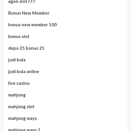
agen slot777
Bonus New Member
bonus new member 100
bonus slot
depo 25 bonus 25
judi bola
judi bola online
live casino
mahjong
mahjong slot
mahjong ways
mahjong ways 2