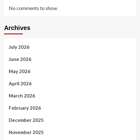
No comments to show.
Archives
July 2026
June 2026
May 2026
April 2026
March 2026
February 2026
December 2025
November 2025