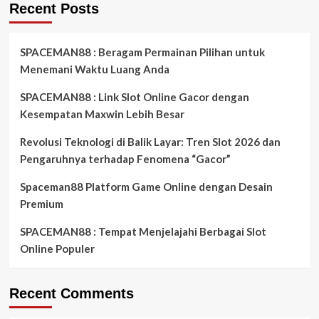
Recent Posts
SPACEMAN88 : Beragam Permainan Pilihan untuk
Menemani Waktu Luang Anda
SPACEMAN88 : Link Slot Online Gacor dengan
Kesempatan Maxwin Lebih Besar
Revolusi Teknologi di Balik Layar: Tren Slot 2026 dan
Pengaruhnya terhadap Fenomena “Gacor”
Spaceman88 Platform Game Online dengan Desain
Premium
SPACEMAN88 : Tempat Menjelajahi Berbagai Slot
Online Populer
Recent Comments