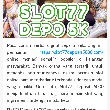
Pada zaman serba digital seperti sekarang ini,
permainan
https://slot77deposit5000.com/
online menjadi semakin populer di kalangan
masyarakat. Banyak orang yang tertarik untuk
mencoba peruntungannya dalam bermain slot
online, namun terkadang terkendala dengan modal
yang dimiliki. Untuk itu, Slot77 Deposit 5000
menjadi pilihan tepat bagi para pemain slot yang
ingin memulai dengan modal kecil.
Slot77 Deposit 5000 adalah salah satu platform