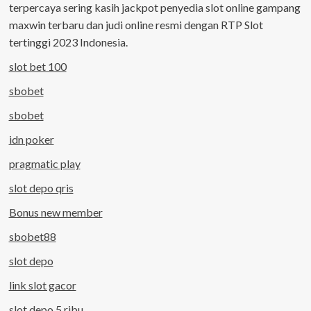
terpercaya sering kasih jackpot penyedia slot online gampang
maxwin terbaru dan judi online resmi dengan RTP Slot
tertinggi 2023 Indonesia.
slot bet 100
sbobet
sbobet
idn poker
pragmatic play
slot depo qris
Bonus new member
sbobet88
slot depo
link slot gacor
slot depo 5 ribu