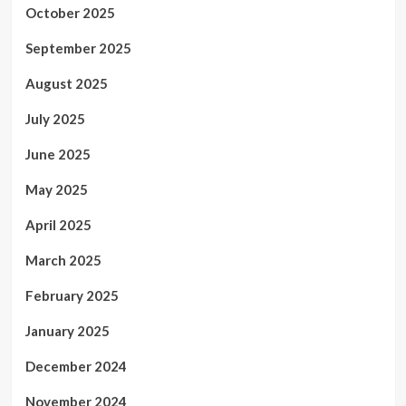
October 2025
September 2025
August 2025
July 2025
June 2025
May 2025
April 2025
March 2025
February 2025
January 2025
December 2024
November 2024