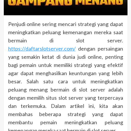
Penjudi online sering mencari strategi yang dapat
meningkatkan peluang kemenangan mereka saat
bermain di slot server.
https://daftarslotserver.com/
dengan persaingan
yang semakin ketat di dunia judi online, penting
bagi pemain untuk memiliki strategi yang efektif
agar dapat menghasilkan keuntungan yang lebih
besar. Salah satu cara untuk meningkatkan
peluang menang bermain di slot server adalah
dengan memilih situs slot server yang terpercaya
dan terkemuka. Dalam artikel ini, kita akan
membahas beberapa strategi yang dapat
membantu pemain meningkatkan peluang
kemenangan mereka saat bermain di slot server.