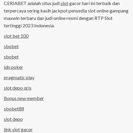
CERIABET adalah situs judi
slot
gacor hari ini terbaik dan
terpercaya sering kasih jackpot penyedia slot online gampang
maxwin terbaru dan judi online resmi dengan RTP Slot
tertinggi 2023 Indonesia.
slot bet 100
sbobet
sbobet
idn poker
pragmatic play
slot depo qris
Bonus new member
sbobet88
slot depo
link slot gacor