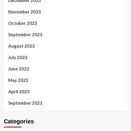
December 2023
November 2023
October 2023
September 2023
August 2023
July 2023
June 2023
May 2023
April 2023
September 2021
Categories