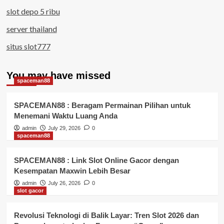
slot depo 5 ribu
server thailand
situs slot777
You may have missed
spaceman88
SPACEMAN88 : Beragam Permainan Pilihan untuk
Menemani Waktu Luang Anda
admin
July 29, 2026
0
spaceman88
SPACEMAN88 : Link Slot Online Gacor dengan
Kesempatan Maxwin Lebih Besar
admin
July 26, 2026
0
slot gacor
Revolusi Teknologi di Balik Layar: Tren Slot 2026 dan