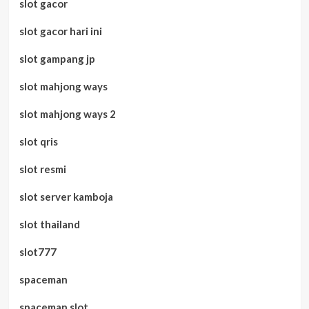
slot gacor
slot gacor hari ini
slot gampang jp
slot mahjong ways
slot mahjong ways 2
slot qris
slot resmi
slot server kamboja
slot thailand
slot777
spaceman
spaceman slot