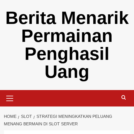
Skip
Berita Menarik
to
content
Permainan
Penghasil
Uang
Primary
Menu
HOME
SLOT
STRATEGI MENINGKATKAN PELUANG
MENANG BERMAIN DI SLOT SERVER