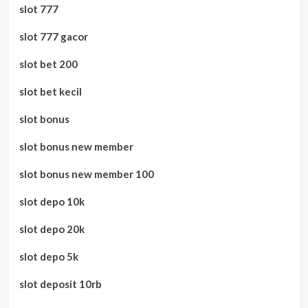
slot 777
slot 777 gacor
slot bet 200
slot bet kecil
slot bonus
slot bonus new member
slot bonus new member 100
slot depo 10k
slot depo 20k
slot depo 5k
slot deposit 10rb