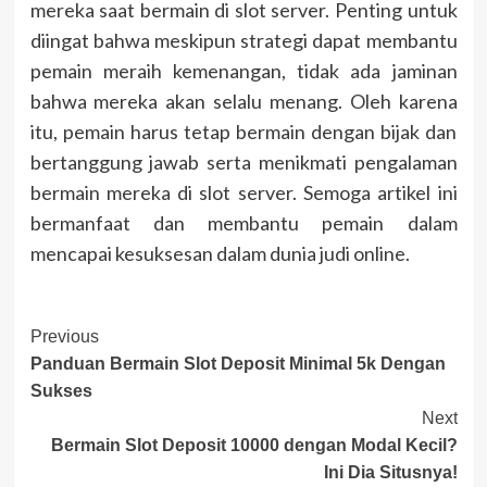
mereka saat bermain di slot server. Penting untuk
diingat bahwa meskipun strategi dapat membantu
pemain meraih kemenangan, tidak ada jaminan
bahwa mereka akan selalu menang. Oleh karena
itu, pemain harus tetap bermain dengan bijak dan
bertanggung jawab serta menikmati pengalaman
bermain mereka di slot server. Semoga artikel ini
bermanfaat dan membantu pemain dalam
mencapai kesuksesan dalam dunia judi online.
Post
Previous
Panduan Bermain Slot Deposit Minimal 5k Dengan
Navigation
Sukses
Next
Bermain Slot Deposit 10000 dengan Modal Kecil?
Ini Dia Situsnya!