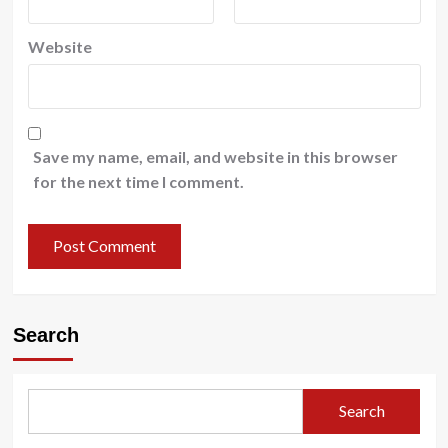
Website
Save my name, email, and website in this browser
for the next time I comment.
Search
Search