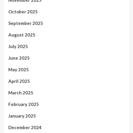
October 2025
September 2025
August 2025
July 2025
June 2025
May 2025
April 2025
March 2025
February 2025
January 2025
December 2024